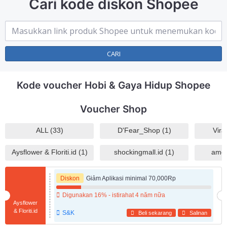
Cari kode diskon Shopee
CARI
Kode voucher Hobi & Gaya Hidup Shopee
Voucher Shop
ALL (33)
D'Fear_Shop (1)
Vira
Aysflower & Floriti.id (1)
shockingmall.id (1)
amor
Diskon
Giảm Aplikasi minimal 70,000Rp
Digunakan 16% - istirahat 4 năm nữa
Aysflower
& Floriti.id
S&K
Beli sekarang
Salinan