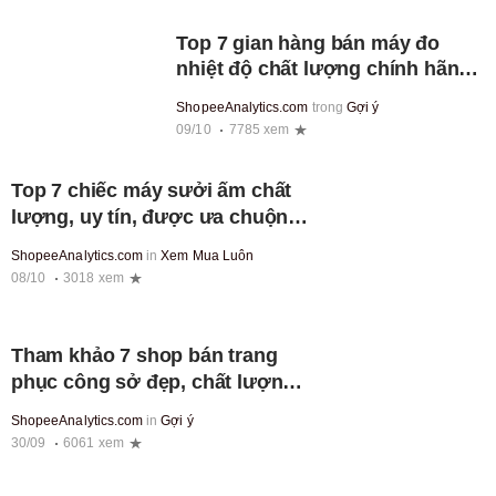
Top 7 gian hàng bán máy đo
nhiệt độ chất lượng chính hãng
trên Shopee Mall
ShopeeAnalytics.com
trong
Gợi ý
09/10
7785 xem
Top 7 chiếc máy sưởi ấm chất
lượng, uy tín, được ưa chuộng
trên Shopee
ShopeeAnalytics.com
in
Xem Mua Luôn
08/10
3018 xem
Tham khảo 7 shop bán trang
phục công sở đẹp, chất lượng
và uy tín trên Shopee Mall
ShopeeAnalytics.com
in
Gợi ý
30/09
6061 xem