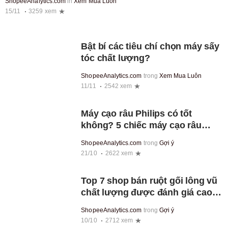
ShopeeAnalytics.com
in
Xem Mua Luôn
15/11
3259 xem
Bật bí các tiêu chí chọn máy sấy
tóc chất lượng?
ShopeeAnalytics.com
trong
Xem Mua Luôn
11/11
2542 xem
Máy cạo râu Philips có tốt
không? 5 chiếc máy cạo râu
Philips chất lượng nhất
ShopeeAnalytics.com
trong
Gợi ý
21/10
2622 xem
Top 7 shop bán ruột gối lông vũ
chất lượng được đánh giá cao
trên Shopee
ShopeeAnalytics.com
trong
Gợi ý
10/10
2712 xem