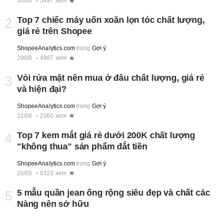
30/06
5497 xem
Top 7 chiếc máy uốn xoăn lọn tóc chất lượng,
2
giá rẻ trên Shopee
ShopeeAnalytics.com
trong
Gợi ý
29/06
4987 xem
Vòi rửa mặt nên mua ở đâu chất lượng, giá rẻ
3
và hiện đại?
ShopeeAnalytics.com
trong
Gợi ý
22/06
2360 xem
Top 7 kem mắt giá rẻ dưới 200K chất lượng
4
"không thua" sản phẩm đắt tiền
ShopeeAnalytics.com
trong
Gợi ý
26/05
6323 xem
5 mẫu quần jean ống rộng siêu đẹp và chất các
5
Nàng nên sở hữu