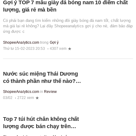
Gợi ý TOP 7 mẫu giày đá bóng nam 10 điểm chất
lượng, giá rẻ mà bền
Có phải bạn đang tìm kiếm những đôi giày bóng đá nam tốt, chất lượng
mà giá lại rẻ không? Lại đây Shopeeanalytics gợi ý cho nè, đảm bảo đáp
ứng được c
ShopeeAnalytics.com
trong
Gợi ý
Thứ tư 15-02-2023 20:53
4307 xem
Nước súc miệng Thái Dương
có thành phần như thế nào?
Chất lượng ra sao?
ShopeeAnalytics.com
in
Review
03/02
2722 xem
Top 7 túi hút chân không chất
lượng được bán chạy trên
Shopee