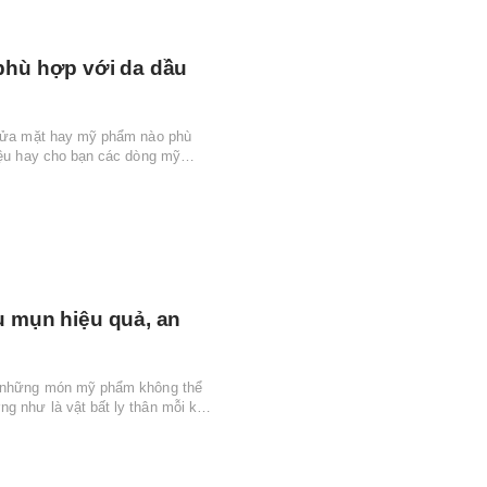
phù hợp với da dầu
a rửa mặt hay mỹ phẩm nào phù
hiệu hay cho bạn các dòng mỹ
u mụn hiệu quả, an
ng những món mỹ phẩm không thể
g như là vật bất ly thân mỗi khi