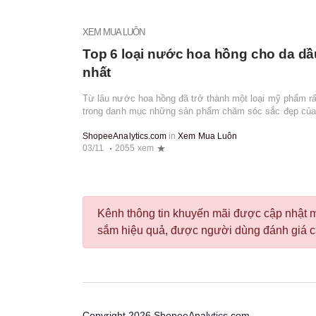
XEM MUA LUÔN
Top 6 loại nước hoa hồng cho da d
nhất
Từ lâu nước hoa hồng đã trở thành một loại mỹ phẩm rất
trong danh mục những sản phẩm chăm sóc sắc đẹp của 
những bạn có làn da dầu và da mụn ...
ShopeeAnalytics.com
in
Xem Mua Luôn
03/11
2055 xem
Kênh thông tin khuyến mãi được cập nhật mơ
sắm hiệu quả, được người dùng đánh giá 
Copyright 2026 ShopeeAnalytics.com