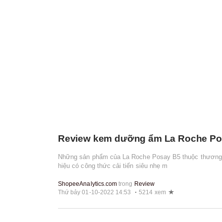
Review kem dưỡng ẩm La Roche Posa
Những sản phẩm của La Roche Posay B5 thuộc thương hi
hiệu có công thức cải tiến siêu nhẹ m
ShopeeAnalytics.com
trong
Review
Thứ bảy 01-10-2022 14:53
5214 xem