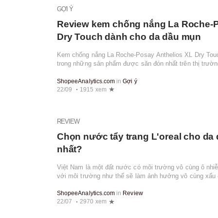
GỢI Ý
Review kem chống nắng La Roche-P
Dry Touch dành cho da dầu mụn
Kem chống nắng La Roche-Posay Anthelios XL Dry Tou
trong những sản phẩm được săn đón nhất trên thị trườ
soát dầu hiệu quả, sản phẩm này còn giúp...
ShopeeAnalytics.com
in
Gợi ý
22/09
1915 xem
REVIEW
Chọn nước tẩy trang L'oreal cho da 
nhất?
Việt Nam là một đất nước có môi trường vô cùng ô nhiễ
với môi trường như thế sẽ làm ảnh hưởng vô cùng xấu đ
da dầu mụn. Đối với loại da này...
ShopeeAnalytics.com
in
Review
22/07
2970 xem