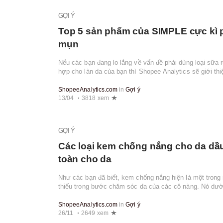
GỢI Ý
Top 5 sản phẩm của SIMPLE cực kì 
mụn
Nếu các bạn đang lo lắng về vấn đề phải dùng loại sữ
hợp cho làn da của bạn thì Shopee Analytics sẽ giới t
phẩm lành tính đến từ thương hiệu Si...
ShopeeAnalytics.com
in
Gợi ý
13/04
3818 xem
GỢI Ý
Các loại kem chống nắng cho da dầ
toàn cho da
Như các bạn đã biết, kem chống nắng hiện là một tro
thiếu trong bước chăm sóc da của các cô nàng. Nó dườn
chúng ta ra đường tiếp xúc với k...
ShopeeAnalytics.com
in
Gợi ý
26/11
2649 xem