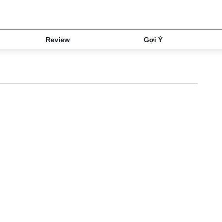
Review
Gợi Ý