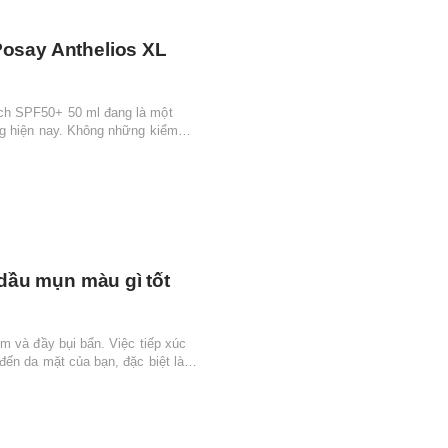
osay Anthelios XL
ch SPF50+ 50 ml đang là một
ng hiện nay. Không những kiểm
dầu mụn màu gì tốt
m và đầy bụi bẩn. Việc tiếp xúc
ến da mặt của bạn, đặc biệt là