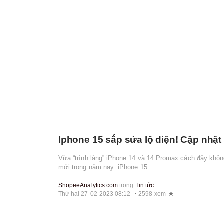
Iphone 15 sắp sửa lộ diện! Cập nhật t
Vừa “trình làng” iPhone 14 và 14 Promax cách đây không 
mới trong năm nay: iPhone 15
ShopeeAnalytics.com
trong
Tin tức
Thứ hai 27-02-2023 08:12
2598 xem