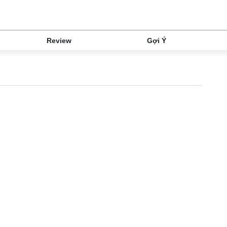
Review
Gợi Ý