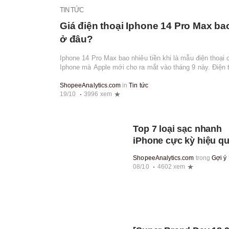
TIN TỨC
Giá điện thoại Iphone 14 Pro Max ba
ở đâu?
Iphone 14 Pro Max bao nhiêu tiền khi là mẫu điện thoại 
Iphone mà Apple mới cho ra mắt vào tháng 9 này. Điện t
năng cao cấp và có những cải t...
ShopeeAnalytics.com
in
Tin tức
19/10
3996 xem
Top 7 loại sạc nhanh
iPhone cực kỳ hiệu q
bạn không nên bỏ qu
ShopeeAnalytics.com
trong
Gợi ý
08/10
4602 xem