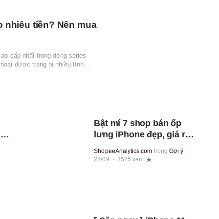
o nhiêu tiền? Nên mua
cao cấp nhất trong dòng series
hoại được trang bị nhiều tính
Bật mí 7 shop bán ốp
uả
lưng iPhone đẹp, giá rẻ
a
uy tín trên Shopee
ShopeeAnalytics.com
trong
Gợi ý
23/09
3525 xem