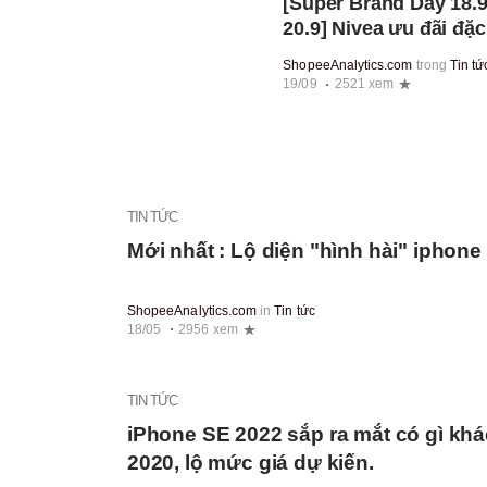
[Super Brand Day 18.9
20.9] Nivea ưu đãi đặc
biệt - Tặng Iphone 14
ShopeeAnalytics.com
trong
Tin tứ
Pro cho đơn hàng có
19/09
2521 xem
tổng giá trị cao nhất
TIN TỨC
Mới nhất : Lộ diện "hình hài" iphone
ShopeeAnalytics.com
in
Tin tức
18/05
2956 xem
TIN TỨC
iPhone SE 2022 sắp ra mắt có gì khá
2020, lộ mức giá dự kiến.