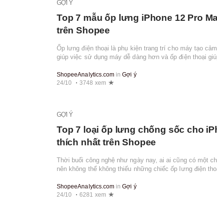
GỢI Ý
Top 7 mẫu ốp lưng iPhone 12 Pro Ma
trên Shopee
Ốp lưng điện thoại là phụ kiện trang trí cho máy tạo 
giúp việc sử dụng máy dễ dàng hơn và ốp điện thoại gi
va đập hoặc trầy xước không đáng...
ShopeeAnalytics.com
in
Gợi ý
24/10
3748 xem
GỢI Ý
Top 7 loại ốp lưng chống sốc cho i
thích nhất trên Shopee
Thời buổi công nghệ như ngày nay, ai ai cũng có một ch
nên không thể không thiếu những chiếc ốp lưng điện th
thiết kế độc lạ cho bạn lựa ch...
ShopeeAnalytics.com
in
Gợi ý
24/10
6281 xem