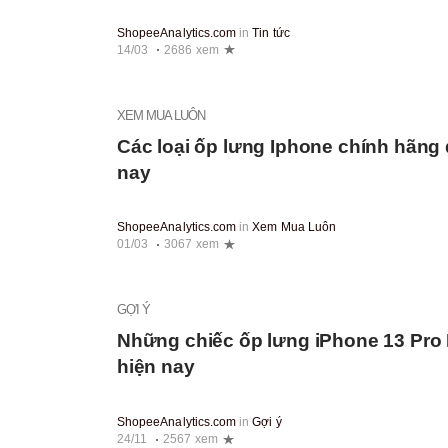
ShopeeAnalytics.com
in
Tin tức
14/03
2686 xem
XEM MUA LUÔN
Các loại ốp lưng Iphone chính hãng 
nay
ShopeeAnalytics.com
in
Xem Mua Luôn
01/03
3067 xem
GỢI Ý
Những chiếc ốp lưng iPhone 13 Pro
hiện nay
ShopeeAnalytics.com
in
Gợi ý
24/11
2567 xem