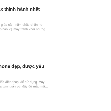
x thịnh hành nhất
cảm giác cầm nắm chắc chắn hơn
úp bảo vệ máy tránh khỏi những
Phone đẹp, được yêu
iếc điện thoại để sử dụng. Vậy
oại xinh xắn với đầy đủ mẫu mã,