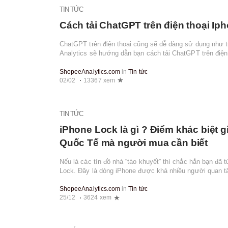
TIN TỨC
Cách tải ChatGPT trên điện thoại Ip
ChatGPT trên điện thoại cũng sẽ dễ dàng sử dụng như 
Analytics sẽ hướng dẫn bạn cách tải ChatGPT trên điện 
nay, chúng ta vẫn chưa có App ...
ShopeeAnalytics.com
in
Tin tức
02/02
13367 xem
TIN TỨC
iPhone Lock là gì ? Điểm khác biệt 
Quốc Tế mà người mua cần biết
Nếu là các tín đồ nhà “táo khuyết” thì chắc hẳn bạn đã
Lock. Đây là dòng iPhone được khá nhiều người quan tâ
so với bản ngoài store mua bóc ...
ShopeeAnalytics.com
in
Tin tức
25/12
3624 xem