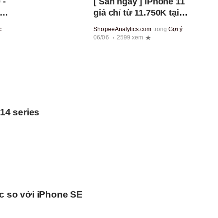
 -
[ Săn ngay ] iPhone 11
giá chỉ từ 11.750K tại
Shopee Mall | Quà tặng
c
ShopeeAnalytics.com
trong
Gợi ý
kèm, hỗ trợ 0%
06/06
2599 xem
 14 series
c so với iPhone SE