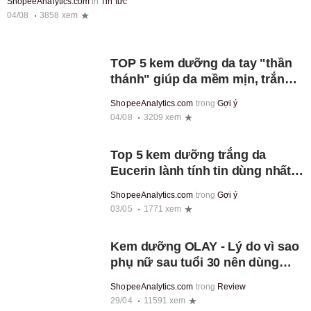
ShopeeAnalytics.com
in
Tin tức
04/08
3858 xem
TOP 5 kem dưỡng da tay "thần
thánh" giúp da mềm mịn, trắng
sáng
ShopeeAnalytics.com
trong
Gợi ý
04/08
3209 xem
Top 5 kem dưỡng trắng da
Eucerin lành tính tin dùng nhất
hiện nay
ShopeeAnalytics.com
trong
Gợi ý
03/05
1771 xem
Kem dưỡng OLAY - Lý do vì sao
phụ nữ sau tuổi 30 nên dùng
riêng kem dưỡng da ban ngày
ShopeeAnalytics.com
trong
Review
và ban đêm
29/04
11591 xem