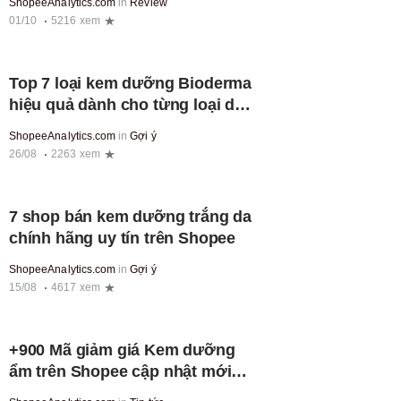
ShopeeAnalytics.com
in
Review
01/10
5216 xem
Top 7 loại kem dưỡng Bioderma
hiệu quả dành cho từng loại da
bạn nên mua
ShopeeAnalytics.com
in
Gợi ý
26/08
2263 xem
7 shop bán kem dưỡng trắng da
chính hãng uy tín trên Shopee
ShopeeAnalytics.com
in
Gợi ý
15/08
4617 xem
+900 Mã giảm giá Kem dưỡng
ẩm trên Shopee cập nhật mới
nhất hôm nay