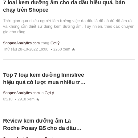
7 loại kem dưỡng ẩm cho da dầu hiệu quả, bán
chạy trên Shopee
Thời gian qua nhiều người lầm tưởng việc da dầu là đã có đủ độ ẩm rồi
và không cần thiết sử dụng kem dưỡng ẩm. Tuy nhiên, theo các chuyên
gia cho rằng
ShopeeAnalytics.com
trong
Gợi ý
Thứ sáu 28-10-2022 19:00
2260 xem
Top 7 loại kem dưỡng Innisfree
hiệu quả có lượt mua nhiều trên
Shopee
ShopeeAnalytics.com
in
Gợi ý
05/10
2918 xem
Review kem dưỡng ẩm La
Roche Posay B5 cho da dầu
mụn hiệu quả vượt trội