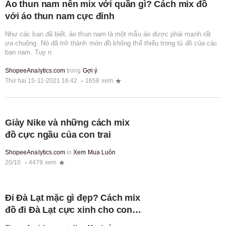
Áo thun nam nên mix với quần gì? Cách mix đồ
với áo thun nam cực đỉnh
Như các bạn đã biết, áo thun nam là một mẫu áo được phái mạnh rất
ưa chuộng. Nó đã trở thành món đồ không thể thiếu trong tủ đồ của các
bạn nam. Tuy n
ShopeeAnalytics.com
trong
Gợi ý
Thứ hai 15-11-2021 16:42
1658 xem
Giày Nike và những cách mix
đồ cực ngầu của con trai
ShopeeAnalytics.com
in
Xem Mua Luôn
20/10
4479 xem
Đi Đà Lạt mặc gì đẹp? Cách mix
đồ đi Đà Lạt cực xinh cho con
gái