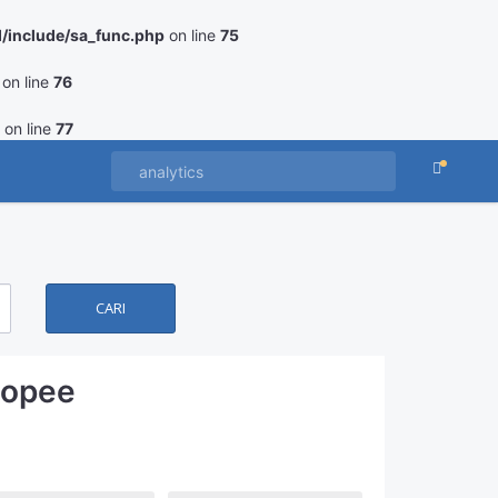
/include/sa_func.php
on line
75
on line
76
on line
77
CARI
hopee