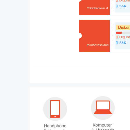
Diguna
S&K
Yakinkankuu.id
Disko
Diguna
S&K
tokoberassidoel