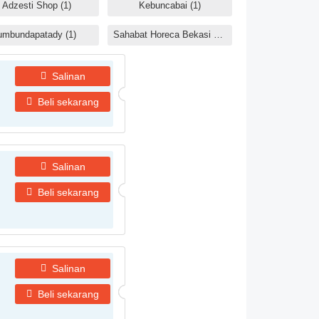
Adzesti Shop (1)
Kebuncabai (1)
RodhiSnack
umbundapatady (1)
Sahabat Horeca Bekasi Kota (1)
Paldo Official 
Salinan
Beli sekarang
Salinan
Beli sekarang
Salinan
Beli sekarang