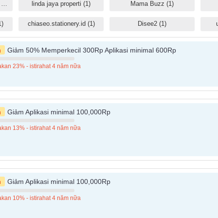
Mamacia Treats Official Shop (1)
linda jaya properti (1)
Mama Buzz (1)
1)
chiaseo.stationery.id (1)
Disee2 (1)
n
Giảm 50% Memperkecil 300Rp Aplikasi minimal 600Rp
kan 23% - istirahat 4 năm nữa
n
Giảm Aplikasi minimal 100,000Rp
kan 13% - istirahat 4 năm nữa
n
Giảm Aplikasi minimal 100,000Rp
kan 10% - istirahat 4 năm nữa