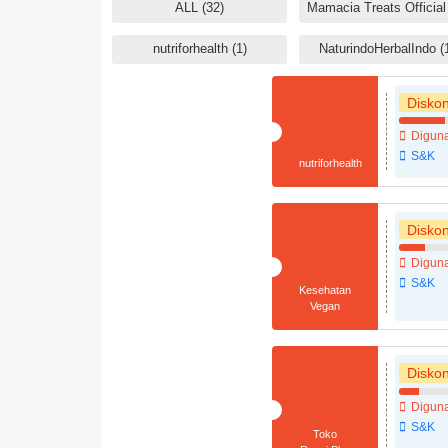
ALL (32)
nutriforhealth (1)
NaturindoHerbalIndo (
Disko
Diguna
S&K
nutriforhealth
Disko
Diguna
S&K
Kesehatan
Vegan
Disko
Diguna
S&K
Toko