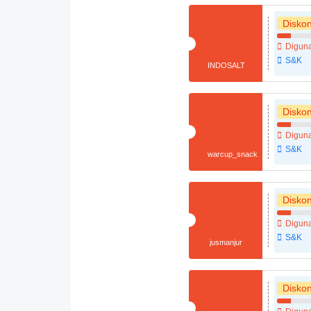
Disko
Diguna
S&K
INDOSALT
Disko
Diguna
S&K
warcup_snack
Disko
Diguna
S&K
jusmanjur
Disko