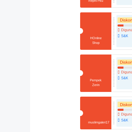
Repni Pku
Disko
Diguna
S&K
HOnline
Shop
Disko
Diguna
S&K
Pempek
Zerin
Disko
Diguna
S&K
muslimgaleri17