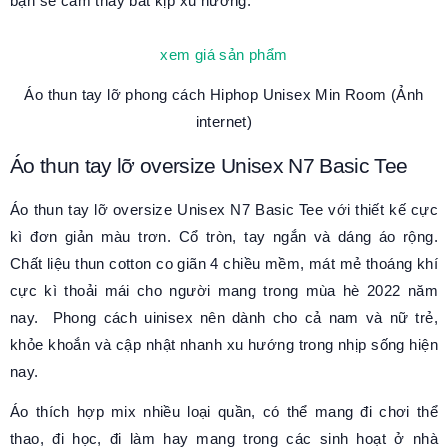
bạn sẽ cảm thấy bắt kịp xu hướng.
xem giá sản phẩm
Áo thun tay lỡ
phong cách Hiphop
Unisex Min Room
(Ảnh
internet)
Áo thun
tay lỡ oversize
Unisex N7 Basic Tee
Áo thun
tay lỡ oversize
Unisex N7 Basic Tee với thiết kế cực
kì đơn giản màu trơn. Cổ tròn, tay ngắn và dáng áo rộng.
Chất liệu thun cotton co giãn 4 chiều mềm, mát mẻ thoáng khí
cực kì thoải mái cho người mang trong mùa hè 2022 năm
nay. Phong cách uinisex nên dành cho cả nam và nữ trẻ,
khỏe khoắn và cập nhật nhanh xu hướng trong nhịp sống hiện
nay.
Áo thích hợp mix nhiều loại quần, có thể mang đi chơi thể
thao, đi học, đi làm hay mang trong các sinh hoạt ở nhà