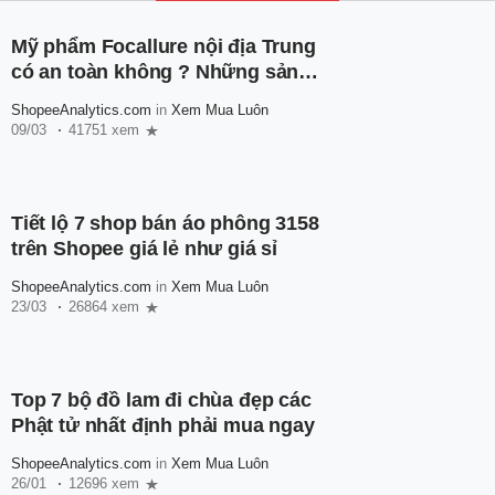
Mỹ phẩm Focallure nội địa Trung
có an toàn không ? Những sản
phẩm nên thử của nhà Focallure
ShopeeAnalytics.com
in
Xem Mua Luôn
09/03
41751 xem
Tiết lộ 7 shop bán áo phông 3158
trên Shopee giá lẻ như giá sỉ
ShopeeAnalytics.com
in
Xem Mua Luôn
23/03
26864 xem
Top 7 bộ đồ lam đi chùa đẹp các
Phật tử nhất định phải mua ngay
ShopeeAnalytics.com
in
Xem Mua Luôn
26/01
12696 xem