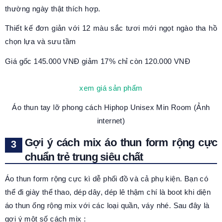
thường ngày thật thích hợp.
Thiết kế đơn giản với 12 màu sắc tươi mới ngọt ngào tha hồ
chọn lựa và sưu tầm
Giá gốc 145.000 VNĐ giảm 17% chỉ còn 120.000 VNĐ
xem giá sản phẩm
Áo thun tay lỡ
phong cách Hiphop
Unisex Min Room
(Ảnh
internet)
Gợi ý cách mix áo thun form rộng cực
chuẩn trẻ trung siêu chất
Á
o thun form rộng
cực kì dễ phối đồ và cả phụ kiện. Bạn có
thể đi giày thể thao, dép dây, dép lê thậm chí là boot khi diện
áo thun ống rộng mix với các loại quần, váy nhé. Sau đây là
gợi ý một số cách mix :