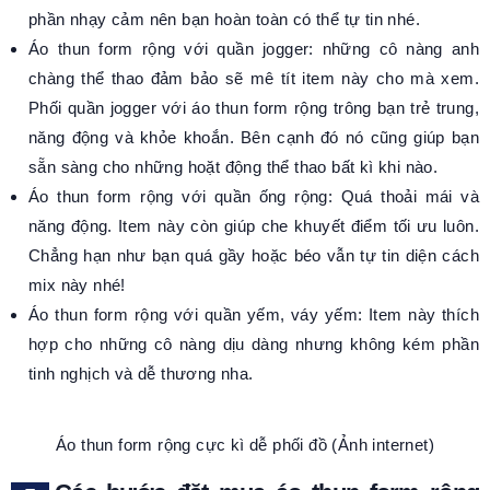
phần nhạy cảm nên bạn hoàn toàn có thể tự tin nhé.
Á
o thun form rộng
với quần jogger: những cô nàng anh
chàng thể thao đảm bảo sẽ mê tít item này cho mà xem.
Phối quần jogger với áo thun form rộng trông bạn trẻ trung,
năng động và khỏe khoắn. Bên cạnh đó nó cũng giúp bạn
sẵn sàng cho những hoặt động thể thao bất kì khi nào.
Á
o thun form rộng
với quần ống rộng: Quá thoải mái và
năng động. Item này còn giúp che khuyết điểm tối ưu luôn.
Chẳng hạn như bạn quá gầy hoặc béo vẫn tự tin diện cách
mix này nhé!
Á
o thun form rộng
với quần yếm, váy yếm: Item này thích
hợp cho những cô nàng dịu dàng nhưng không kém phần
tinh nghịch và dễ thương nha.
Á
o thun form rộng
cực kì dễ phối đồ
(Ảnh internet)