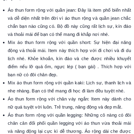
Á
o thun form rộng
với quần jean: Đây là item phổ biến nhất
và dễ diện nhất trên đời vì áo thun rộng và quần jean chắc
chắn bạn nào cũng có. Bộ đồ này cũng rất lịch sự, kín đáo
và thoải mái để bạn có thể mang đi khắp nơi nhé.
M
ix áo thun form rộng
với quần short: Sự hiện đại năng
động và thoải mái. Item này thích hợp với đi chơi và đi du
lịch nhé. Khỏe khoắn, kín đáo và che được nhiều khuyết
điểm nếu lỡ quá ốm, ngực lép ( bạn gái) . Thích hợp với
bạn nữ có đôi chân đẹp.
Mi
x áo thun form rộng
với quần kaki: Lịch sự, thanh lịch và
nhẹ nhàng. Bạn có thể mang đi học đi làm đều tuyệt nhé.
Á
o thun form rộng
với chân váy ngắn: Item này dành cho
nữ quá tuyệt vời luôn. Trẻ trung, năng động và đẹp mắt.
Á
o thun form rộng
với quần legging: Những cô nàng có đôi
chân cân đối phối quần legging với áo thun vừa thoải mái
và năng động lại cực kì dễ thương. Áo rộng dài che được