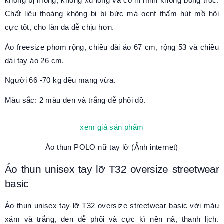
không bị mỏng, không xù lông và có in hình không bong tróc.
Chất liệu thoáng không bị bí bức mà ocnf thấm hút mồ hôi
cực tốt, cho làn da dễ chịu hơn.
Áo freesize phom rộng, chiều dài áo 67 cm, rộng 53 và chiều
dài tay áo 26 cm.
Người 66 -70 kg đều mang vừa.
Màu sắc: 2 màu đen và trắng dễ phối đồ.
xem giá sản phẩm
Áo thun POLO nữ tay lỡ (Ảnh internet)
Áo thun unisex tay lỡ T32 oversize streetwear
basic
Áo thun unisex tay lỡ T32 oversize streetwear basic với màu
xám và trắng, đen dễ phối và cực kì nền nã, thanh lịch.