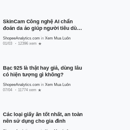
SkinCam Công nghệ AI chẩn
đoán da ảo giúp người tiêu dùng
hiểu rõ tình trạng làn da của
ShopeeAnalytics.com
in
Xem Mua Luôn
mình
01/03
12396 xem
Bạc 925 là thật hay giả, dùng lâu
có hiện tượng gì không?
ShopeeAnalytics.com
in
Xem Mua Luôn
07/04
11774 xem
Các loại giấy ăn tốt nhất, an toàn
nên sử dụng cho gia đình