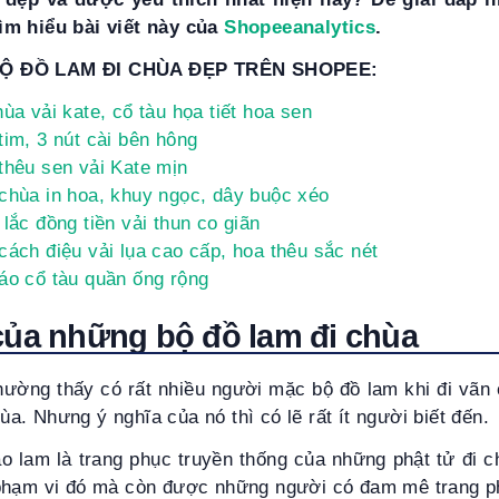
ìm hiểu bài viết này của
Shopeeanalytics
.
BỘ ĐỒ LAM ĐI CHÙA ĐẸP TRÊN SHOPEE:
ùa vải kate, cổ tàu họa tiết hoa sen
tim, 3 nút cài bên hông
thêu sen vải Kate mịn
chùa in hoa, khuy ngọc, dây buộc xéo
lắc đồng tiền vải thun co giãn
cách điệu vải lụa cao cấp, hoa thêu sắc nét
áo cổ tàu quần ống rộng
của những bộ đồ lam đi chùa
hường thấy có rất nhiều người mặc bộ đồ lam khi đi vãn
chùa. Nhưng ý nghĩa của nó thì có lẽ rất ít người biết đến.
o lam là trang phục truyền thống của những phật tử đi 
phạm vi đó mà còn được những người có đam mê trang ph