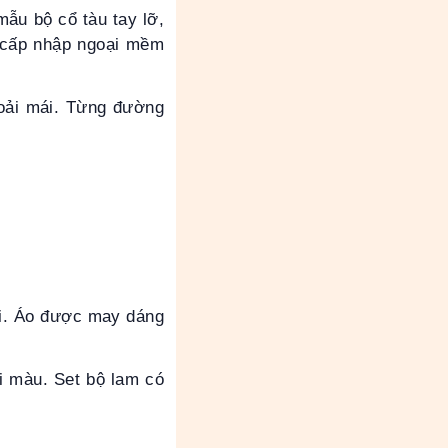
ẫu bộ cổ tàu tay lỡ,
o cấp nhập ngoại mềm
hoải mái. Từng đường
ới. Áo được may dáng
i màu. Set bộ lam có