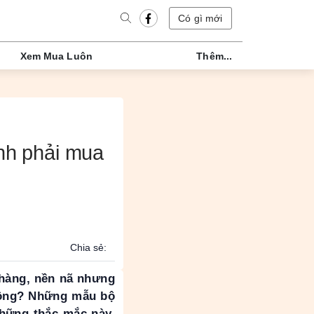
Có gì mới
Xem Mua Luôn
Thêm...
ịnh phải mua
Chia sẻ:
nhàng, nền nã nhưng
không? Những mẫu bộ
những thắc mắc này,