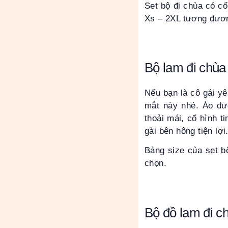
Set bộ đi chùa có cổ
Xs – 2XL tương đươn
Bộ lam đi chùa 
Nếu bạn là cô gái yê
mắt này nhé. Áo đượ
thoải mái, cổ hình t
gài bên hông tiện lợi
Bảng size của set b
chọn.
Bộ đồ lam đi c