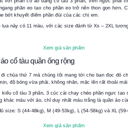
bật với phần cổ áo dạng cổ tàu 3 phân, trên ngực phải t
ngang phần eo tạo cho phần eo trở nên thon gọn hơn. 
he bớt khuyết điểm phần đùi của các chị em.
 lụa này có 11 màu, với các size đánh từ Xs – 2XL tương
Xem giá sản phẩm
 áo cổ tàu quần ống rộng
đi chùa thứ 7 mà chúng tôi mang tới cho bạn đọc đó chí
ịn, độ bóng vừa phải, không nhăn, mặc lên rất thoải mái
kiểu cổ tàu 3 phân, 3 cúc cài chạy chéo phần ngực tạo 
 khác màu với áo, chỉ duy nhất màu trắng là quần áo c
ủ size: S (44-48kg), M (49-53kg), L (54-58kg) và XL (59-
Xem giá sản phẩm