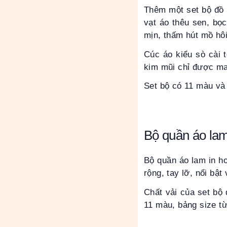
Thêm một set bộ đồ 
vạt áo thêu sen, bọ
mịn, thấm hút mồ hô
Cúc áo kiểu sò cài 
kim mũi chỉ được may
Set bộ có 11 màu và
Bộ quần áo lam
Bộ quần áo lam in h
rộng, tay lỡ, nổi bậ
Chất vải của set bộ
11 màu, bảng size từ