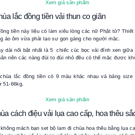
Xem giá sản phẩm
hùa lắc đồng tiền vải thun co giãn
ồng tiền này liệu có làm xiêu lòng các nữ Phật tử? Thiết 
ng áo ôm vừa phải tạo sự gọn gàng cho người mặc.
y dài nổi bật nhất là 5 chiếc cúc bọc vải đính xen giữa
n nên các nàng đùi to đùi nhỏ đều có thể mặc được kh
 chùa lắc đồng tiền có 9 màu khác nhau và bảng size
ừ 51-66kg.
Xem giá sản phẩm
ùa cách điệu vải lụa cao cấp, hoa thêu sắ
u không mách bạn set bộ lam đi chùa hoa thêu bằng lụa 