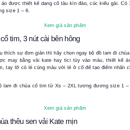
 áo được thiết kế dạng cổ tàu kín đáo, cúc kiểu gài. Có
g size 1 – 6.
Xem giá sản phẩm
cổ tim, 3 nút cài bên hông
u thích sự đơn giản thì hãy chọn ngay bộ đồ lam đi chù
c may bằng vải kate hay tici tùy vào màu, thiết kế 
im, tay lỡ có lé cùng màu với lé ở cổ để tạo điểm nhấn
.
ộ lam đi chùa cổ tim từ Xs – 2XL tương đương size 1 –
Xem giá sản phẩm
hùa thêu sen vải Kate mịn