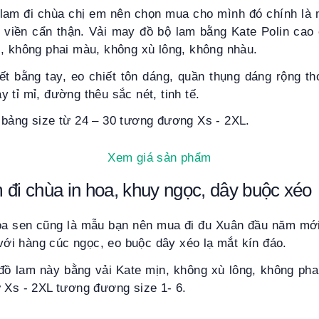
lam đi chùa chị em nên chọn mua cho mình đó chính là m
c viền cẩn thận. Vải may đồ bộ lam bằng Kate Polin ca
i, không phai màu, không xù lông, không nhàu.
tết bằng tay, eo chiết tôn dáng, quần thụng dáng rộng t
 tỉ mỉ, đường thêu sắc nét, tinh tế.
 bảng size từ 24 – 30 tương đương Xs - 2XL.
Xem giá sản phẩm
 đi chùa in hoa, khuy ngọc, dây buộc xéo
oa sen cũng là mẫu bạn nên mua đi đu Xuân đầu năm m
t với hàng cúc ngọc, eo buộc dây xéo lạ mắt kín đáo.
 đồ lam này bằng vải Kate mịn, không xù lông, không pha
 Xs - 2XL tương đương size 1- 6.