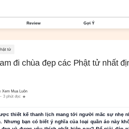
Review
Gợi Ý
hật tử
lam đi chùa đẹp các Phật tử nhất đ
n
Xem Mua Luôn
3 phút đọc
ợc thiết kế thanh lịch mang tới người măc sự nhẹ 
êm. Nhưng bạn có biết ý nghĩa của loại quần áo này 
 đẹp và được yêu thích nhất hiện nay? Để giải đáp 