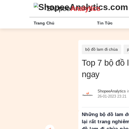
Shopee
Analytics
Trang Chủ
Tin Tức
bộ đồ lam đi chùa
p
Top 7 bộ đồ 
ngay
ShopeeAnalytics
i
26-01-2023 23:21
Những bộ đồ lam đư
lại rất trang nghi
đồ lam đi chùa nào