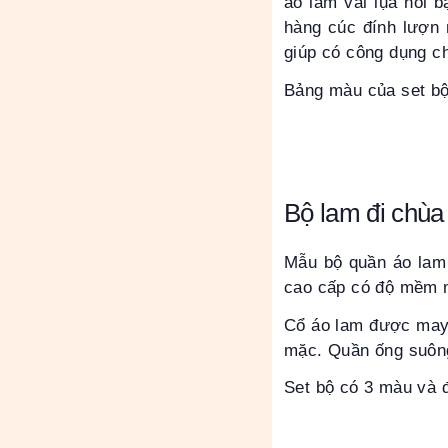
áo lam vải lụa nổi 
hàng cúc đính lượn 
giúp có công dụng c
Bảng màu của set bộ
Bộ lam đi chùa
Mẫu bộ quần áo lam 
cao cấp có độ mềm m
Cổ áo lam được may 
mặc. Quần ống suông
Set bộ có 3 màu và đ