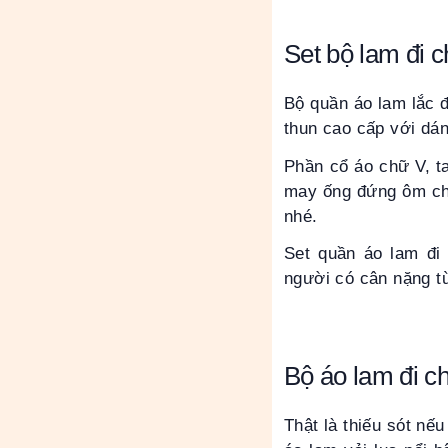
Set bộ lam đi c
Bộ quần áo lam lắc đ
thun cao cấp với dá
Phần cổ áo chữ V, ta
may ống đứng ôm châ
nhé.
Set quần áo lam đi
người có cân nặng t
Bộ áo lam đi ch
Thật là thiếu sót nế