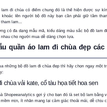
am đi chùa có điểm chung đó là thể hiện được sự kín 
hi khoác lên người bộ đồ này bạn cần phải giữ tâm than
 tham lam...
rường có đa dạng mẫu mã, kiểu dáng màu sắc bộ đồ lam đ
c nhau cho người mua dễ dàng chọn lựa.
u quần áo lam đi chùa đẹp các 
a những bộ đồ lam đi chùa đẹp thì hãy chọn ngay một 
y:
i chùa vải kate, cổ tàu họa tiết hoa sen
à Shopeeanalytics gợi ý cho bạn đó là set bộ lam bằng 
 mềm mịn, ít nhăn mang lại cảm giác thoải mái, dễ chịu 