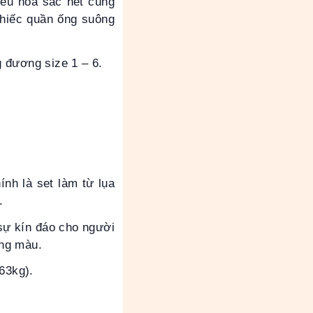
hêu hoa sắc nét cùng
Chiếc quần ống suông
 đương size 1 – 6.
nh là set làm từ lụa
.
sự kín đáo cho người
ùng màu.
63kg).