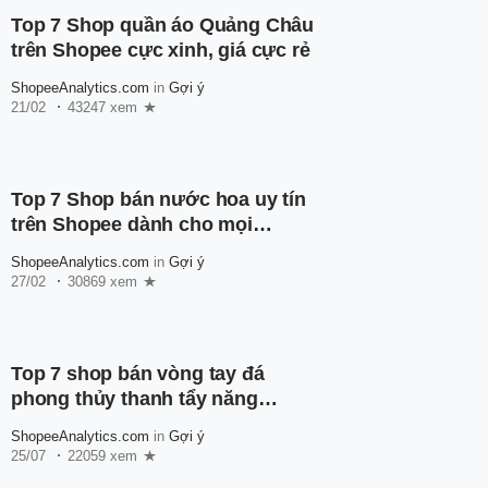
Top 7 Shop quần áo Quảng Châu
trên Shopee cực xinh, giá cực rẻ
ShopeeAnalytics.com
in
Gợi ý
21/02
43247 xem
Top 7 Shop bán nước hoa uy tín
trên Shopee dành cho mọi
người
ShopeeAnalytics.com
in
Gợi ý
27/02
30869 xem
Top 7 shop bán vòng tay đá
phong thủy thanh tẩy năng
lượng, mang về may mắn cho
ShopeeAnalytics.com
in
Gợi ý
chủ nhân
25/07
22059 xem