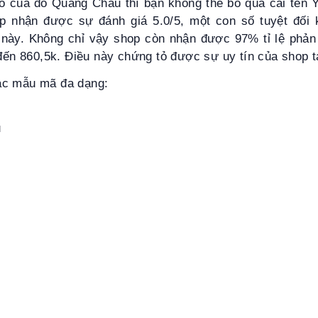
đồ của đồ Quảng Châu thì bạn không thể bỏ qua cái tên 
p nhận được sự đánh giá 5.0/5, một con số tuyệt đối 
này. Không chỉ vậy shop còn nhận được 97% tỉ lệ phản h
 đến 860,5k. Điều này chứng tỏ được sự uy tín của shop 
ác mẫu mã đa dạng:
u