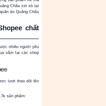
uảng Châu xịn xò tại
n quần áo Quảng Châu
Shopee chất
được nhiều người yêu
mua sắm tại các shop
pee
ợc lượt theo dõi lên
.
5,7k sản phẩm: