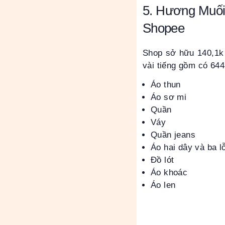
5. Hương Muối 
Shopee
Shop sở hữu 140,1k l
vài tiếng gồm có 64
Áo thun
Áo sơ mi
Quần
Váy
Quần jeans
Áo hai dây và ba l
Đồ lót
Áo khoác
Áo len