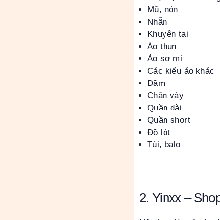
Mũ, nón
Nhẫn
Khuyên tai
Áo thun
Áo sơ mi
Các kiểu áo khác
Đầm
Chân váy
Quần dài
Quần short
Đồ lót
Túi, balo
2. Yinxx – Sho