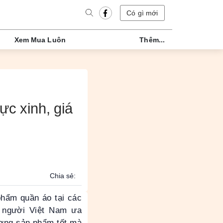
Có gì mới
Xem Mua Luôn
Thêm...
̣c xinh, giá
Chia sẻ:
phẩm quần áo tại các
 người Việt Nam ưa
ượng sản phẩm tốt mà