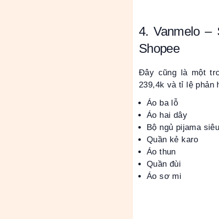
4. Vanmelo – 
Shopee
Đây cũng là một tr
239,4k và tỉ lệ phản
Áo ba lỗ
Áo hai dây
Bộ ngủ pijama siê
Quần kẻ karo
Áo thun
Quần đùi
Áo sơ mi