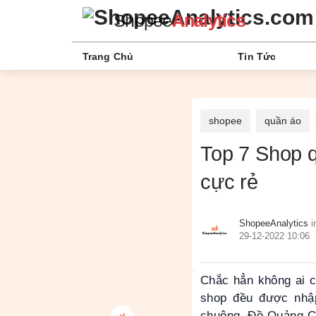
Shopee
Analytics
Trang Chủ
Tin Tức
shopee
quần áo
Top 7 Shop qu
cực rẻ
ShopeeAnalytics
i
29-12-2022 10:06
Chắc hẳn không ai c
shop đều được nhậ
chuộng. Đồ Quảng Ch