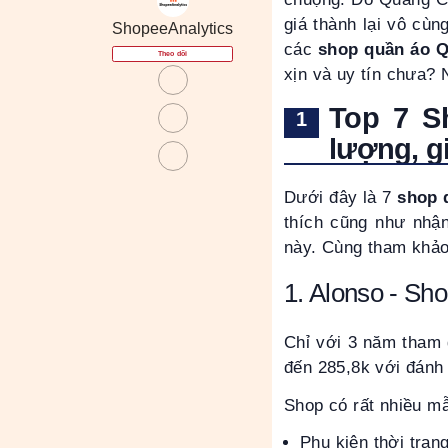
giá thành lại vô cù
ShopeeAnalytics
các
shop quần áo 
Theo dõi
xịn và uy tín chưa? 
Top 7 S
lượng, g
Dưới đây là 7
shop q
thích cũng như nhận
này. Cùng tham khảo
1. Alonso - Sh
Chỉ với 3 năm tham 
đến 285,8k với đánh 
Shop có rất nhiều mẫ
Phụ kiện thời tran