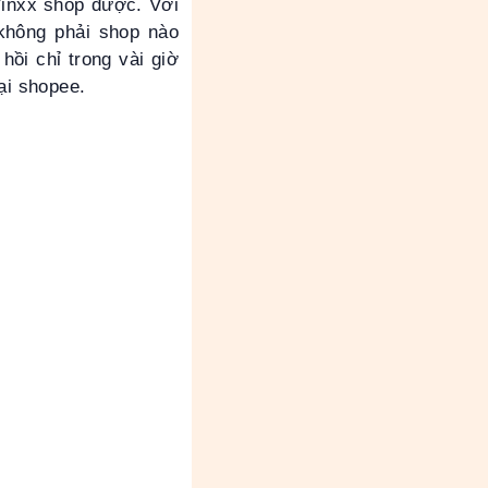
Yinxx shop được. Với
không phải shop nào
ồi chỉ trong vài giờ
tại shopee.