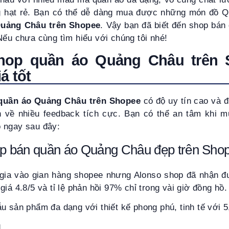
ng hạt rẻ. Bạn có thể dễ dàng mua được những món đồ Q
Quảng Châu trên Shopee
. Vậy bạn đã biết đến shop bá
Nếu chưa cùng tìm hiểu với chúng tôi nhé!
hop quần áo Quảng Châu trên 
iá tốt
uần áo Quảng Châu trên Shopee
có độ uy tín cao và 
 về nhiều feedback tích cực. Bạn có thể an tâm khi 
 ngay sau đây:
op bán quần áo Quảng Châu đẹp trên Sho
gia vào gian hàng shopee nhưng Alonso shop đã nhận đư
giá 4.8/5 và tỉ lệ phản hồi 97% chỉ trong vài giờ đồng hồ
u sản phẩm đa dạng với thiết kế phong phú, tinh tế với 
g