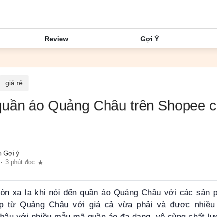
Review
Gợi Ý
giá rẻ
ần áo Quảng Châu trên Shopee cư
n
Gợi ý
3 phút đọc
òn xa lạ khi nói đến quần áo Quảng Châu với các sản 
p từ Quảng Châu với giá cả vừa phải và được nhiều
âu với nhiều mẫu mã quần áo đa dạng, vô cùng chất l