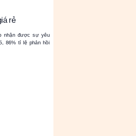
iá rẻ
op nhận được sự yêu
, 86% tỉ lệ phản hồi