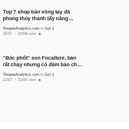
Top 7 shop bán vòng tay đá
phong thủy thanh tẩy năng
lượng, mang về may mắn cho
ShopeeAnalytics.com
in
Gợi ý
chủ nhân
25/07
22040 xem
"Bóc phốt" son Focallure, bán
rất chạy nhưng có đảm bảo chất
lượng?
ShopeeAnalytics.com
in
Gợi ý
22/07
21691 xem