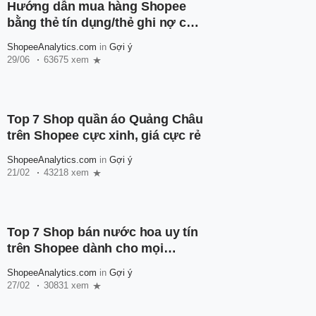
Hướng dẫn mua hàng Shopee
bằng thẻ tín dụng/thẻ ghi nợ cho
người mới
ShopeeAnalytics.com
in
Gợi ý
29/06
63675 xem
Top 7 Shop quần áo Quảng Châu
trên Shopee cực xinh, giá cực rẻ
ShopeeAnalytics.com
in
Gợi ý
21/02
43218 xem
Top 7 Shop bán nước hoa uy tín
trên Shopee dành cho mọi
người
ShopeeAnalytics.com
in
Gợi ý
27/02
30831 xem