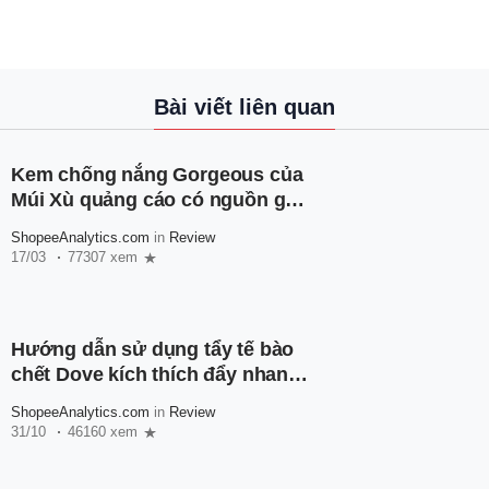
Bài viết liên quan
Kem chống nắng Gorgeous của
Múi Xù quảng cáo có nguồn gốc
như thế nào?
ShopeeAnalytics.com
in
Review
17/03
77307 xem
Hướng dẫn sử dụng tẩy tế bào
chết Dove kích thích đẩy nhanh
quá trình trắng da
ShopeeAnalytics.com
in
Review
31/10
46160 xem