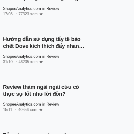
như thế nào?
ShopeeAnalytics.com
in
Review
17/03
77323 xem
Hướng dẫn sử dụng tẩy tế bào
chết Dove kích thích đẩy nhanh
quá trình trắng da
ShopeeAnalytics.com
in
Review
31/10
46205 xem
Review thảm ngải ngải cứu có
thực sự tốt như lời đồn?
ShopeeAnalytics.com
in
Review
15/11
40656 xem