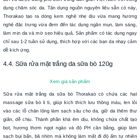
dụng chăm sóc da. Tận dụng nguồn nguyên liệu sẵn có này,
Thorakao tạo ra dòng kem nghệ nhẹ dịu vừa mang hương
nghệ đặc trưng vừa đem đến tác dụng ngăn mụn, làm sáng,
làm mịn da và mờ sẹo hiệu quả. Sản phẩm có tác dụng ngay
chỉ sau 1-2 tuần sử dụng, thích hợp với các bạn da nhạy cảm
dễ kích ứng.
4.4. Sữa rửa mặt trắng da sữa bò 120g
Xem giá sản phẩm
Sữa rửa mặt trắng da sữa bò Thorakao có chứa các hạt
massage sữa bò li ti, giúp kích thích lưu thông máu, len lỏi
vào các lỗ chân lông làm sạch sâu cho da, giữ da thêm thư
giãn, dễ chịu. Thành phần khá êm dịu, không chứa chất tạo
bọt, hương thơm ngọt ngào và độ PH cân bằng, giúp làm
sạch bụi bẩn, bã nhờn mà không làm mất đi độ ẩm tự nhiên