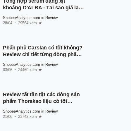
Tổng hợp serum dạng xịt
khoáng D'ALBA - Tại sao giá lại
rẻ đến vậy?
ShopeeAnalytics.com
in
Review
28/04
29564 xem
Phấn phủ Carslan có tốt không?
Review chi tiết từng dòng phấn
phủ nhà Carslan
ShopeeAnalytics.com
in
Review
03/06
24460 xem
Review tất tần tật các dòng sản
phẩm Thorakao liệu có tốt
không?
ShopeeAnalytics.com
in
Review
21/06
23742 xem