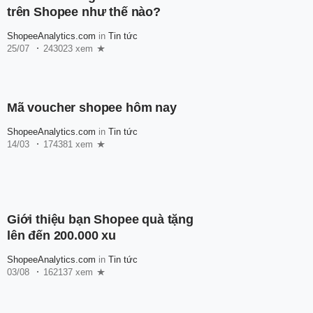
trên Shopee như thế nào?
ShopeeAnalytics.com
in
Tin tức
25/07
243023 xem
Mã voucher shopee hôm nay
ShopeeAnalytics.com
in
Tin tức
14/03
174381 xem
Giới thiệu bạn Shopee quà tặng
lên đến 200.000 xu
ShopeeAnalytics.com
in
Tin tức
03/08
162137 xem