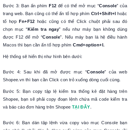
Bước 3: Bạn ấn phím
F12
để có thể mở mục “
Console
” của
trang web. Bạn cũng có thể ấn tổ hợp phím
Ctrl+Shift+I
hoặc
tổ hợp
Fn+F12
hoặc cũng có thể Click chuột phải sau đó
chọn mục “
Kiểm tra ngay
” nếu như máy bạn không dùng
được F12 để mở “
Console
”. Nếu máy bạn là hệ điều hành
Macos thì bạn cần ấn tổ hợp phím
Cmd+option+I.
Hệ thống sẽ hiển thị như hình bên dưới:
Bước 4: Sau khi đã mở được mục “
Console
” của web
Shopee.vn thì bạn cần Click con trỏ xuống dòng cuối cùng.
Bước 5: Bạn copy tập lệ kiểm tra thống kê đặt hàng trên
Shopee, bạn sẽ phải copy đoạn lệnh chứa mã code kiểm tra
và báo cáo đơn hàng trên Shopee
TẠI ĐÂY
.
Bước 6: Bạn dán tập lệnh vừa copy vào mục Console bạn