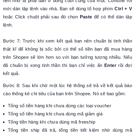
nên nhớ là phải dán ở dòng cuối cùng của mục Console rồi
mới dán tập lệnh vào nhá. Bạn sẽ dùng tổ hợp phím
Ctrl + V
hoặc Click chuột phải sau đó chọn
Paste
để có thể dán tập
lệnh.
Bước 7: Trước khi xem kết quả bạn nên chuẩn bị tinh thần
thật kĩ để không bị sốc bởi có thể số tiền bạn đã mua hàng
trên Shopee sẽ lớn hơn so với bạn tưởng tượng nhiều. Nếu
đã chuẩn bị xong tinh thần thì bạn chỉ việc ấn
Enter
rồi đợi
kết quả.
Bước 8: Sau khi chờ một lúc hệ thống sẽ trả về kết quả báo
cáo thống kê chi tiêu của bạn trên Shopee. Nó sẽ bao gồm:
Tổng số tiền hàng khi chưa dùng các loại voucher
Tổng số tiền hàng khi chưa dùng mã giảm giá
Tổng tiền hàng khi chưa dùng mã freeship
Tổng tiền ship đã trả, tổng tiền tiết kiệm nhờ dùng mã