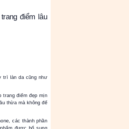
rang điểm lâu
 trì làn da cũng như
p trang điểm đẹp mịn
 dầu thừa mà không để
mone, các thành phần
n phẩm được bổ sung