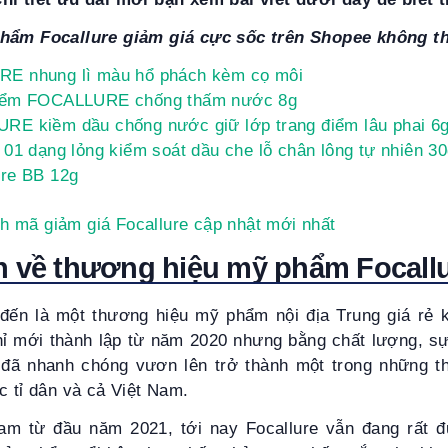
phẩm Focallure giảm giá cực sốc trên Shopee không th
 nhung lì màu hổ phách kèm cọ môi
điểm FOCALLURE chống thấm nước 8g
E kiềm dầu chống nước giữ lớp trang điểm lâu phai 6
01 dạng lỏng kiểm soát dầu che lỗ chân lông tự nhiên 3
ure BB 12g
h mã giảm giá Focallure cập nhật mới nhất
n về thương hiệu mỹ phẩm Focall
 đến là một thương hiệu mỹ phẩm nội địa Trung giá rẻ kh
ỉ mới thành lập từ năm 2020 nhưng bằng chất lượng, 
 đã nhanh chóng vươn lên trở thành một trong những t
c tỉ dân và cả Việt Nam.
am từ đầu năm 2021, tới nay Focallure vẫn đang rất 