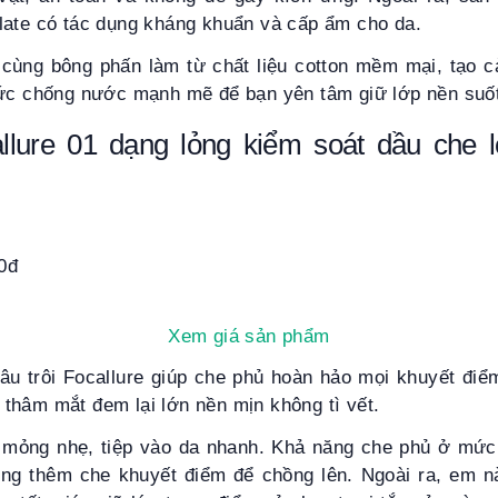
late có tác dụng kháng khuẩn và cấp ẩm cho da.
cùng bông phấn làm từ chất liệu cotton mềm mại, tạo cả
hức chống nước mạnh mẽ để bạn yên tâm giữ lớp nền suố
lure 01 dạng lỏng kiểm soát dầu che l
0đ
Xem giá sản phẩm
âu trôi Focallure giúp che phủ hoàn hảo mọi khuyết điể
thâm mắt đem lại lớn nền mịn không tì vết.
 mỏng nhẹ, tiệp vào da nhanh. Khả năng che phủ ở mức
ng thêm che khuyết điểm để chồng lên. Ngoài ra, em 