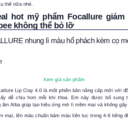
cụ thể nữa nhé.
eal hot mỹ phẩm Focallure giảm 
pee không thể bỏ lỡ
LURE nhung lì màu hổ phách kèm cọ m
đ
Xem giá sản phẩm
allure Lip Clay 4.0 là một phiên bản nâng cấp mới với đồ
hấy dễ chịu hơn mỗi khi thoa. Em này được bổ sung 
ẩm Alba giúp tạo hiệu ứng mờ lì mềm mại và không gây
 mại, lên màu chuẩn bám màu liên tục trong 4-6 tiếng 