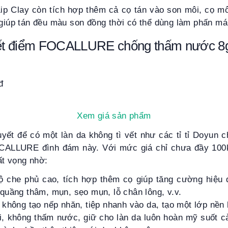
Lip Clay còn tích hợp thêm cả cọ tán vào son môi, cọ m
 giúp tán đều màu son đồng thời có thể dùng làm phấn má
ết điểm FOCALLURE chống thấm nước 8
đ
Xem giá sản phẩm
uyết để có một làn da không tì vết như các tỉ tỉ Doyun 
CALLURE đình đám này. Với mức giá chỉ chưa đầy 10
ất vọng nhờ:
 che phủ cao, tích hợp thêm cọ giúp tăng cường hiệu 
quầng thâm, mụn, sẹo mụn, lỗ chân lông, v.v.
không tạo nếp nhăn, tiệp nhanh vào da, tạo một lớp nền
i, không thấm nước, giữ cho làn da luôn hoàn mỹ suốt cả