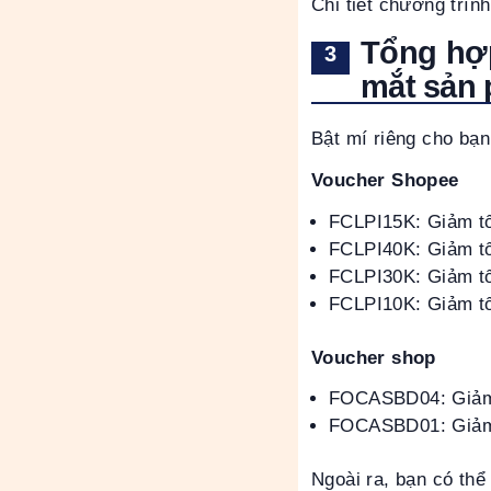
Chi tiết chương trìn
Tổng hợp
mắt sản 
Bật mí riêng cho bạn
Voucher Shopee
FCLPI15K: Giảm t
FCLPI40K: Giảm t
FCLPI30K: Giảm t
FCLPI10K: Giảm tố
Voucher shop
FOCASBD04: Giảm 
FOCASBD01: Giảm 
Ngoài ra, bạn có th