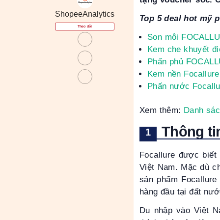
ShopeeAnalytics
Top 5 deal hot mỹ 
Theo dõi
Son môi FOCALLURE
Kem che khuyết 
Phấn phủ FOCALLUR
Kem nền Focallure 
Phấn nước Focall
Xem thêm:
Danh sác
Thông ti
Focallure được biết
Việt Nam. Mặc dù ch
sản phẩm Focallure
hàng đầu tại đất nướ
Du nhập vào Việt N