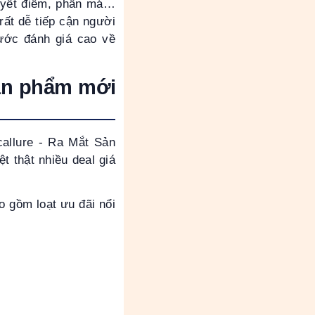
huyết điểm, phấn má…
rất dễ tiếp cận người
nước đánh giá cao về
sản phẩm mới
allure - Ra Mắt Sản
 thật nhiều deal giá
o gồm loạt ưu đãi nổi