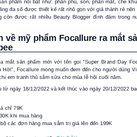
sản phẩm nổi bật như: phấn phủ, son, phấn mắt, che k
g đa số được thiết kế rất nhỏ gọn với giá thành rẻ nên 
g còn được rất nhiều Beauty Blogger đình đám trong 
n về mỹ phẩm Focallure ra mắt 
pee
ra mắt sản phẩm mới với tên gọi “Super Brand Day Foc
 Hời”, Focallure mong muốn đem đến cho người dùng Việt
 chị em tranh thủ sắm sửa cho mùa lễ hội cuối năm.
 từ ngày 18/12/2022 và kết thúc vào ngày 20/12/2022 ba
á chỉ 79K
30K khi mua hàng
 bộ các đơn hàng mua sắm trị giá lên đến 199K