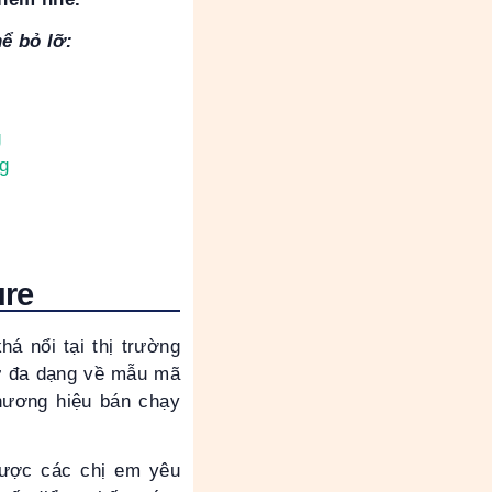
ể bỏ lỡ:
g
0g
ure
á nổi tại thị trường
sự đa dạng về mẫu mã
hương hiệu bán chạy
được các chị em yêu