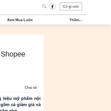
Có gì mới
Xem Mua Luôn
Thêm...
n Shopee
Chia sẻ:
g hiệu mỹ phẩm nội
 gồm cả giảm giá và
 thêm nhé.