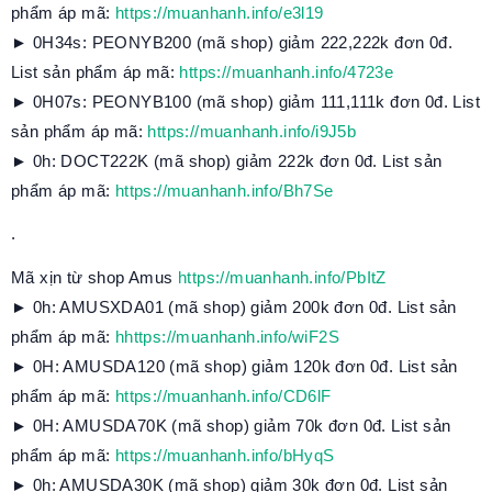
phẩm áp mã:
https://muanhanh.info/e3l19
► 0H34s: PEONYB200 (mã shop) giảm 222,222k đơn 0đ.
List sản phẩm áp mã:
https://muanhanh.info/4723e
► 0H07s: PEONYB100 (mã shop) giảm 111,111k đơn 0đ. List
sản phẩm áp mã:
https://muanhanh.info/i9J5b
► 0h: DOCT222K (mã shop) giảm 222k đơn 0đ. List sản
phẩm áp mã:
https://muanhanh.info/Bh7Se
.
Mã xịn từ shop Amus
https://muanhanh.info/PbItZ
► 0h: AMUSXDA01 (mã shop) giảm 200k đơn 0đ. List sản
phẩm áp mã:
hhttps://muanhanh.info/wiF2S
► 0H: AMUSDA120 (mã shop) giảm 120k đơn 0đ. List sản
phẩm áp mã:
https://muanhanh.info/CD6lF
► 0H: AMUSDA70K (mã shop) giảm 70k đơn 0đ. List sản
phẩm áp mã:
https://muanhanh.info/bHyqS
► 0h: AMUSDA30K (mã shop) giảm 30k đơn 0đ. List sản