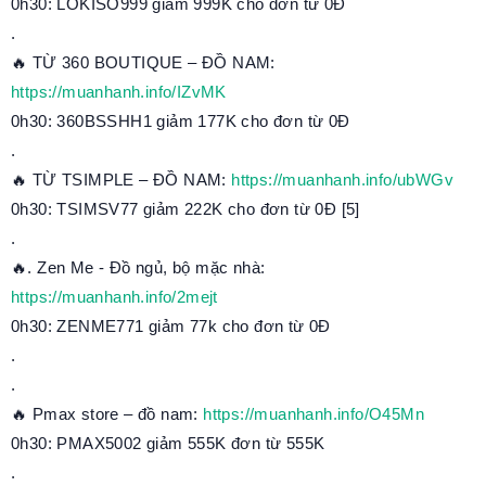
0h30: LOKISO999 giảm 999K cho đơn từ 0Đ
.
🔥 TỪ 360 BOUTIQUE – ĐỒ NAM:
https://muanhanh.info/IZvMK
0h30: 360BSSHH1 giảm 177K cho đơn từ 0Đ
.
🔥 TỪ TSIMPLE – ĐỒ NAM:
https://muanhanh.info/ubWGv
0h30: TSIMSV77 giảm 222K cho đơn từ 0Đ [5]
.
🔥. Zen Me - Đồ ngủ, bộ mặc nhà:
https://muanhanh.info/2mejt
0h30: ZENME771 giảm 77k cho đơn từ 0Đ
.
.
🔥 Pmax store – đồ nam:
https://muanhanh.info/O45Mn
0h30: PMAX5002 giảm 555K đơn từ 555K
.