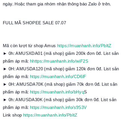
ngày. Hoặc tham gia nhóm nhận thông báo Zalo ở trên.
FULL MÃ SHOPEE SALE 07.07
Mã còn lượt từ shop Amus
https://muanhanh.info/PbItZ
► 0h: AMUSXDA01 (mã shop) giảm 200k đơn 0đ. List sản
phẩm áp mã:
hhttps://muanhanh.info/wiF2S
► 0H: AMUSDA120 (mã shop) giảm 120k đơn 0đ. List sản
phẩm áp mã:
https://muanhanh.info/CD6lF
► 0H: AMUSDA70K (mã shop) giảm 70k đơn 0đ. List sản
phẩm áp mã:
https://muanhanh.info/bHyq
S
► 0h: AMUSDA30K (mã shop) giảm 30k đơn 0đ. List sản
phẩm áp mã:
https://muanhanh.info/s9S3V
Link shop
https://muanhanh.info/PbItZ