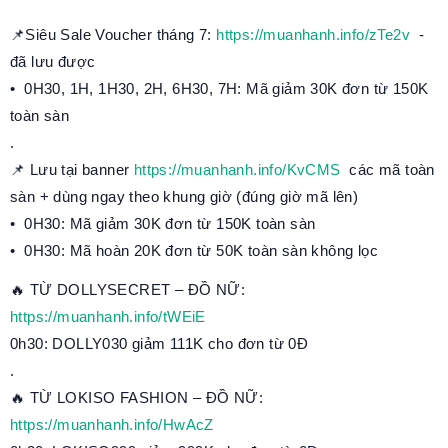
📌Siêu Sale Voucher tháng 7:
https://muanhanh.info/zTe2v
-
đã lưu được
• 0H30, 1H, 1H30, 2H, 6H30, 7H: Mã giảm 30K đơn từ 150K
toàn sàn
.
📌 Lưu tại banner
https://muanhanh.info/KvCMS
các mã toàn
sàn + dùng ngay theo khung giờ (đúng giờ mã lên)
• 0H30: Mã giảm 30K đơn từ 150K toàn sàn
• 0H30: Mã hoàn 20K đơn từ 50K toàn sàn không lọc
🔥 TỪ DOLLYSECRET – ĐỒ NỮ:
https://muanhanh.info/tWEiE
0h30: DOLLY030 giảm 111K cho đơn từ 0Đ
.
🔥 TỪ LOKISO FASHION – ĐỒ NỮ:
https://muanhanh.info/HwAcZ