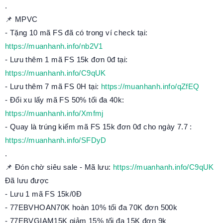
.
📌 MPVC
- Tặng 10 mã FS đã có trong ví check tại:
https://muanhanh.info/nb2V1
- Lưu thêm 1 mã FS 15k đơn 0đ tại:
https://muanhanh.info/C9qUK
- Lưu thêm 7 mã FS 0H tại:
https://muanhanh.info/qZfEQ
- Đổi xu lấy mã FS 50% tối đa 40k:
https://muanhanh.info/Xmfmj
- Quay là trúng kiếm mã FS 15k đơn 0đ cho ngày 7.7 :
https://muanhanh.info/SFDyD
.
📌 Đón chờ siêu sale - Mã lưu:
https://muanhanh.info/C9qUK
Đã lưu được
- Lưu 1 mã FS 15k/0Đ
- 77EBVHOAN70K hoàn 10% tối đa 70K đơn 500k
- 77EBVGIAM15K giảm 15% tối đa 15K đơn 9k