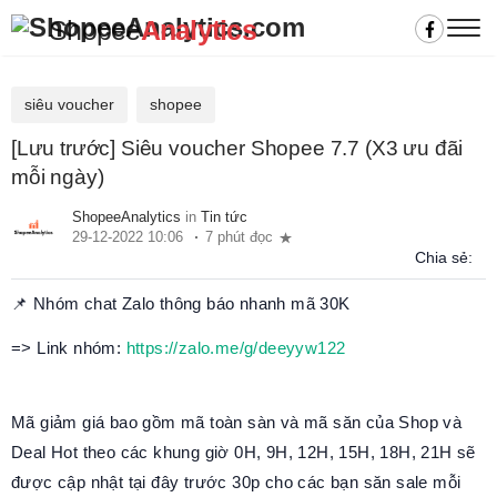
Shopee
Analytics
siêu voucher
shopee
[Lưu trước] Siêu voucher Shopee 7.7 (X3 ưu đãi
mỗi ngày)
ShopeeAnalytics
in
Tin tức
29-12-2022 10:06
7 phút đọc
Chia sẻ:
📌 Nhóm chat Zalo thông báo nhanh mã 30K
=> Link nhóm:
https://zalo.me/g/deeyyw122
Mã giảm giá bao gồm mã toàn sàn và mã săn của Shop và
Deal Hot theo các khung giờ 0H, 9H, 12H, 15H, 18H, 21H sẽ
được cập nhật tại đây trước 30p cho các bạn săn sale mỗi