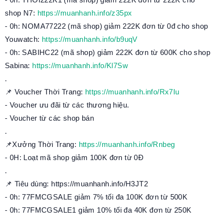
shop N7:
https://muanhanh.info/z35px
- 0h: NOMA77222 (mã shop) giảm 222K đơn từ 0đ cho shop
Youwatch:
https://muanhanh.info/b9uqV
- 0h: SABIHC22 (mã shop) giảm 222K đơn từ 600K cho shop
Sabina:
https://muanhanh.info/Kl7Sw
.
📌 Voucher Thời Trang:
https://muanhanh.info/Rx7Iu
- Voucher ưu đãi từ các thương hiệu.
- Voucher từ các shop bán
.
📌Xưởng Thời Trang:
https://muanhanh.info/Rnbeg
- 0H: Loạt mã shop giảm 100K đơn từ 0Đ
.
📌 Tiêu dùng: https://muanhanh.info/H3JT2
- 0h: 77FMCGSALE giảm 7% tối đa 100K đơn từ 500K
- 0h: 77FMCGSALE1 giảm 10% tối đa 40K đơn từ 250K