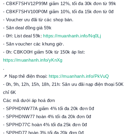
- CBKF7SHV12P99M giảm 12%, tối đa 30k đơn từ 99k
- CBKF7SHV100P0M giảm 10%, tối đa 15k đơn từ 0đ
- Voucher ưu đãi từ các shop bán.
- Săn deal đồng giá 59k
- 0H: List deal 59k:
https://muanhanh.info/Nq0Lj
- Săn voucher các khung giờ.
- 0h: CBKO0H giảm 50k từ 150k áp list:
https://muanhanh.info/yKnXg
.
📌 Nạp thẻ điện thoại:
https://muanhanh.info/PkVuQ
- 0h, 9h, 12h, 15h, 18h, 21h: Săn ưu đãi nạp điện thoại 50K
chỉ 6K
Các mã dưới áp hoá đơn
- SPPHDNW77A giảm 4% tối đa 20k đơn 0đ
- SPPHDNW77 hoàn 4% tối đa 20k đơn 0đ
- SPPHD77C hoàn 4% tối đa 25k đơn 0đ
- SPPHD77 hoàn 3% tối đa 20k đơn 0đ