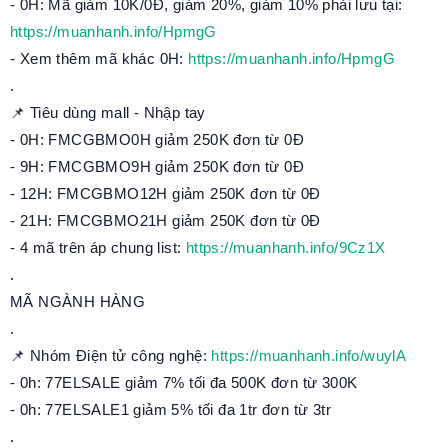
- 0H: Mã giảm 10K/0Đ, giảm 20%, giảm 10% phải lưu tại:
https://muanhanh.info/HpmgG
- Xem thêm mã khác 0H:
https://muanhanh.info/HpmgG
.
📌 Tiêu dùng mall - Nhập tay
- 0H: FMCGBMO0H giảm 250K đơn từ 0Đ
- 9H: FMCGBMO9H giảm 250K đơn từ 0Đ
- 12H: FMCGBMO12H giảm 250K đơn từ 0Đ
- 21H: FMCGBMO21H giảm 250K đơn từ 0Đ
- 4 mã trên áp chung list:
https://muanhanh.info/9Cz1X
.
MÃ NGÀNH HÀNG
.
📌 Nhóm Điện tử công nghệ:
https://muanhanh.info/wuylA
- 0h: 77ELSALE giảm 7% tối đa 500K đơn từ 300K
- 0h: 77ELSALE1 giảm 5% tối đa 1tr đơn từ 3tr
.