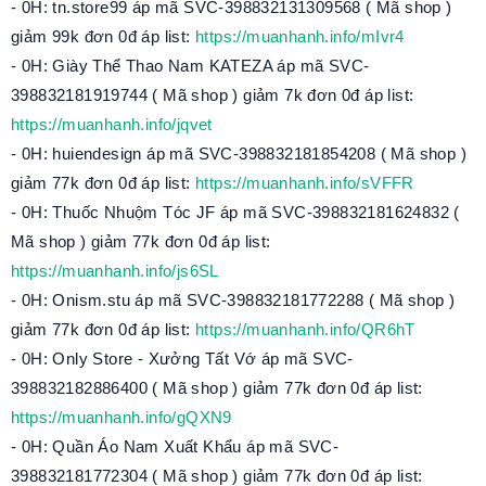
- 0H: tn.store99 áp mã SVC-398832131309568 ( Mã shop )
giảm 99k đơn 0đ áp list:
https://muanhanh.info/mIvr4
- 0H: Giày Thể Thao Nam KATEZA áp mã SVC-
398832181919744 ( Mã shop ) giảm 7k đơn 0đ áp list:
https://muanhanh.info/jqvet
- 0H: huiendesign áp mã SVC-398832181854208 ( Mã shop )
giảm 77k đơn 0đ áp list:
https://muanhanh.info/sVFFR
- 0H: Thuốc Nhuộm Tóc JF áp mã SVC-398832181624832 (
Mã shop ) giảm 77k đơn 0đ áp list:
https://muanhanh.info/js6SL
- 0H: Onism.stu áp mã SVC-398832181772288 ( Mã shop )
giảm 77k đơn 0đ áp list:
https://muanhanh.info/QR6hT
- 0H: Only Store - Xưởng Tất Vớ áp mã SVC-
398832182886400 ( Mã shop ) giảm 77k đơn 0đ áp list:
https://muanhanh.info/gQXN9
- 0H: Quần Áo Nam Xuất Khẩu áp mã SVC-
398832181772304 ( Mã shop ) giảm 77k đơn 0đ áp list: