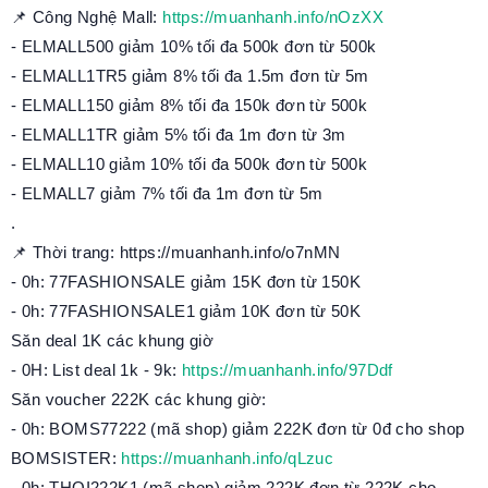
📌 Công Nghệ Mall:
https://muanhanh.info/nOzXX
- ELMALL500 giảm 10% tối đa 500k đơn từ 500k
- ELMALL1TR5 giảm 8% tối đa 1.5m đơn từ 5m
- ELMALL150 giảm 8% tối đa 150k đơn từ 500k
- ELMALL1TR giảm 5% tối đa 1m đơn từ 3m
- ELMALL10 giảm 10% tối đa 500k đơn từ 500k
- ELMALL7 giảm 7% tối đa 1m đơn từ 5m
.
📌 Thời trang: https://muanhanh.info/o7nMN
- 0h: 77FASHIONSALE giảm 15K đơn từ 150K
- 0h: 77FASHIONSALE1 giảm 10K đơn từ 50K
Săn deal 1K các khung giờ
- 0H: List deal 1k - 9k:
https://muanhanh.info/97Ddf
Săn voucher 222K các khung giờ:
- 0h: BOMS77222 (mã shop) giảm 222K đơn từ 0đ cho shop
BOMSISTER:
https://muanhanh.info/qLzuc
- 0h: THOI222K1 (mã shop) giảm 222K đơn từ 222K cho