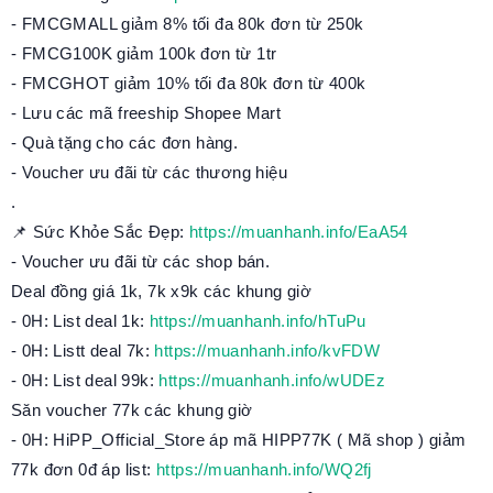
- FMCGMALL giảm 8% tối đa 80k đơn từ 250k
- FMCG100K giảm 100k đơn từ 1tr
- FMCGHOT giảm 10% tối đa 80k đơn từ 400k
- Lưu các mã freeship Shopee Mart
- Quà tặng cho các đơn hàng.
- Voucher ưu đãi từ các thương hiệu
.
📌 Sức Khỏe Sắc Đẹp:
https://muanhanh.info/EaA54
- Voucher ưu đãi từ các shop bán.
Deal đồng giá 1k, 7k x9k các khung giờ
- 0H: List deal 1k:
https://muanhanh.info/hTuPu
- 0H: Listt deal 7k:
https://muanhanh.info/kvFDW
- 0H: List deal 99k:
https://muanhanh.info/wUDEz
Săn voucher 77k các khung giờ
- 0H: HiPP_Official_Store áp mã HIPP77K ( Mã shop ) giảm
77k đơn 0đ áp list:
https://muanhanh.info/WQ2fj