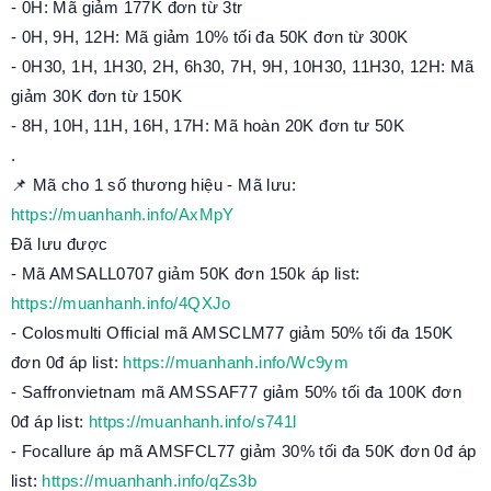
- 0H: Mã giảm 177K đơn từ 3tr
- 0H, 9H, 12H: Mã giảm 10% tối đa 50K đơn từ 300K
- 0H30, 1H, 1H30, 2H, 6h30, 7H, 9H, 10H30, 11H30, 12H: Mã
giảm 30K đơn từ 150K
- 8H, 10H, 11H, 16H, 17H: Mã hoàn 20K đơn tư 50K
.
📌 Mã cho 1 số thương hiệu - Mã lưu:
https://muanhanh.info/AxMpY
Đã lưu được
- Mã AMSALL0707 giảm 50K đơn 150k áp list:
https://muanhanh.info/4QXJo
- Colosmulti Official mã AMSCLM77 giảm 50% tối đa 150K
đơn 0đ áp list:
https://muanhanh.info/Wc9ym
- Saffronvietnam mã AMSSAF77 giảm 50% tối đa 100K đơn
0đ áp list:
https://muanhanh.info/s741l
- Focallure áp mã AMSFCL77 giảm 30% tối đa 50K đơn 0đ áp
list:
https://muanhanh.info/qZs3b