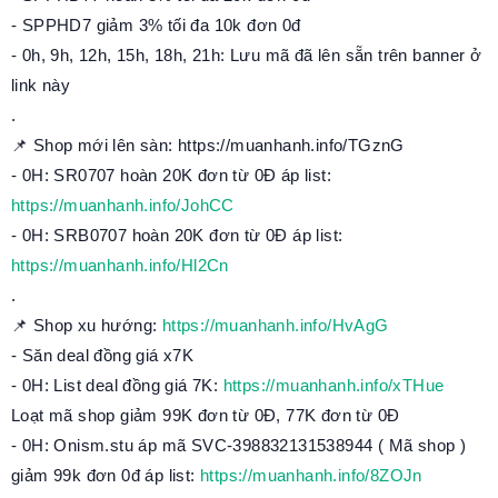
- SPPHD7 giảm 3% tối đa 10k đơn 0đ
- 0h, 9h, 12h, 15h, 18h, 21h: Lưu mã đã lên sẵn trên banner ở
link này
.
📌 Shop mới lên sàn: https://muanhanh.info/TGznG
- 0H: SR0707 hoàn 20K đơn từ 0Đ áp list:
https://muanhanh.info/JohCC
- 0H: SRB0707 hoàn 20K đơn từ 0Đ áp list:
https://muanhanh.info/Hl2Cn
.
📌 Shop xu hướng:
https://muanhanh.info/HvAgG
- Săn deal đồng giá x7K
- 0H: List deal đồng giá 7K:
https://muanhanh.info/xTHue
Loạt mã shop giảm 99K đơn từ 0Đ, 77K đơn từ 0Đ
- 0H: Onism.stu áp mã SVC-398832131538944 ( Mã shop )
giảm 99k đơn 0đ áp list:
https://muanhanh.info/8ZOJn