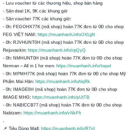
- Lưu voucher từ các thương hiệu, shop bán hàng
- Săn deal 1K, 9K các khung giờ
- Săn voucher 77K các khung giờ:
- 0h: FEGOHX77K (mã shop) hoàn 77K đơn từ 0Đ cho shop
FEG VIỆT NAM:
https://muanhanh.info/J41gN
- 0h: RJVHUNT0H (mã shop) hoàn 77K đơn từ 0Đ cho shop
Rejuvaskin:
https://muanhanh.info/rpQyQ
- 0h: NMHUNT0H (mã shop) hoàn 77K đơn từ 0Đ cho shop
Nerman – All in 1 for men:
https://muanhanh.info/IoqwI
- 0h: MPMH77K (mã shop) hoàn 77K đơn từ 0Đ cho shop Mỹ
Phẩm Mai Hân:
https://muanhanh.info/tiqRk
- 0h: IMAGE0H (mã shop) hoàn 77K đơn từ 0Đ cho shop
IMAGE MHG:
https://muanhanh.info/pUtTB
- 0h: NABICCB77 (mã shop) hoàn 77K đơn từ 0Đ cho shop
Nabizam:
https://muanhanh.info/vNkFh
.
📌 Tiêu Dùng Mall:
https://muanhanh.info/R7riI