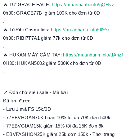
🔥 TỪ GRACE FACE:
https://muanhanh.info/gQHvz
0h30: GRACE77B giảm 100K cho đơn từ 0Đ
.
🔥 TừRibi Cosmetics:
https://muanhanh.info/0l9Yr
0h30: RIBI7T7A1 giảm 77k cho đơn từ 0Đ
.
🔥 HUKAN MÁY CẦM TAY:
https://muanhanh.info/dAhzf
0H30: HUKAN5002 giảm 500K cho đơn từ 0Đ
.
📌 Đón chờ siêu sale - Mã lưu
Đã lưu được
- Lưu 1 mã FS 15k/0Đ
- 77EBVHOAN70K hoàn 10% tối đa 70K đơn 500k
- 77EBVGIAM15K giảm 15% tối đa 15K đơn 9k
- EBVFASHION25K giảm 25k đơn 150k - Thời trang