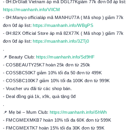
- 0H:DrGlatt Vietnam áp mã DGL77Kgiảm 77k đơn 0đ áp list:
https://muanhanh.info/VIlCM
- 0H:Manyo officialáp mã MANHU77A ( Mã shop ) giảm 77k
đơn 0đ áp list:
https://muanhanh.info/WBgPS
- 0H:82X Official Store áp mã 82X77K ( Mã shop ) giảm 77k
đơn 0đ áp list:
https://muanhanh.info/3ZTj0
.
📌 Beauty Club:
https://muanhanh.info/Sd9HF
- COSBEAUTY25K7 hoàn 25k đơn từ 250k
- COSSBC50K7 giảm 10% tối đa 50 đơn từ 499K
- COSSBC100K7 giảm 10% tối đa 100K đơn từ 999K
- Voucher ưu đãi từ các shop bán.
- Deal đồng giá 1k, x9k, quà tặng 0đ
.
📌 Mẹ bé – Mum Club:
https://muanhanh.info/i5hWh
- FMCGMEXMKB7 hoàn 10% tối đa 60K đơn từ 599K
- FMCGMEXTK7 hoàn 15% tối đa 30K đơn từ 99K