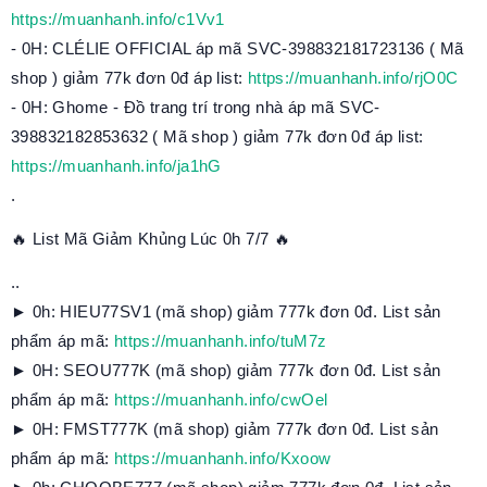
https://muanhanh.info/c1Vv1
- 0H: CLÉLIE OFFICIAL áp mã SVC-398832181723136 ( Mã
shop ) giảm 77k đơn 0đ áp list:
https://muanhanh.info/rjO0C
- 0H: Ghome - Đồ trang trí trong nhà áp mã SVC-
398832182853632 ( Mã shop ) giảm 77k đơn 0đ áp list:
https://muanhanh.info/ja1hG
.
🔥 List Mã Giảm Khủng Lúc 0h 7/7 🔥
..
► 0h: HIEU77SV1 (mã shop) giảm 777k đơn 0đ. List sản
phẩm áp mã:
https://muanhanh.info/tuM7z
► 0H: SEOU777K (mã shop) giảm 777k đơn 0đ. List sản
phẩm áp mã:
https://muanhanh.info/cwOel
► 0H: FMST777K (mã shop) giảm 777k đơn 0đ. List sản
phẩm áp mã:
https://muanhanh.info/Kxoow