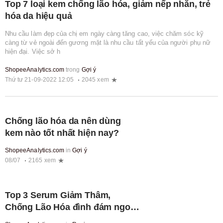
Top 7 loại kem chống lão hóa, giảm nếp nhăn, trẻ
hóa da hiệu quả
Nhu cầu làm đẹp của chị em ngày càng tăng cao, việc chăm sóc kỹ
càng từ vẻ ngoài đến gương mặt là nhu cầu tất yếu của người phụ nữ
hiện đại. Việc sở h
ShopeeAnalytics.com
trong
Gợi ý
Thứ tư 21-09-2022 12:05
2045 xem
Chống lão hóa da nên dùng
kem nào tốt nhất hiện nay?
ShopeeAnalytics.com
in
Gợi ý
08/07
2165 xem
Top 3 Serum Giảm Thâm,
Chống Lão Hóa đình đám ngon
- bổ - rẻ của Lucenbase | Phản