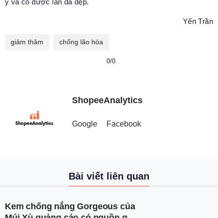
ý và có được làn da đẹp.
Yến Trần
giảm thâm
chống lão hóa
0/0
ShopeeAnalytics
Google
Facebook
Bài viết liên quan
Kem chống nắng Gorgeous của
Múi Xù quảng cáo có nguồn gốc