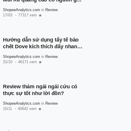
như thế nào?
ShopeeAnalytics.com
in
Review
17/03
77317 xem
Hướng dẫn sử dụng tẩy tế bào
chết Dove kích thích đẩy nhanh
quá trình trắng da
ShopeeAnalytics.com
in
Review
31/10
46171 xem
Review thảm ngải ngải cứu có
thực sự tốt như lời đồn?
ShopeeAnalytics.com
in
Review
15/11
40642 xem