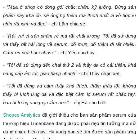
-
“Mua ở shop có đóng gói chắc chắn, kỹ lưỡng. Dùng sản
phẩm này khá ổn, sẽ ủng hộ thêm mà thích nhất là vỏ hộp vì
nhìn rất xinh và đẹp”
- chị Lâm chia sẻ.
-
“Rất vui vì sản phẩm rẻ mà rất chất lượng. Tôi đã sử dụng
và thấy rất hài lòng về serum, đỡ mụn, đỡ thâm đi rất nhiều.
Cảm ơn nhà Lucenbase”
- chị Yến cho hay.
-
“Tôi đã sử dụng đến chai thứ 2 và thấy da có cải thiện, khả
năng cấp ẩm tốt, giao hàng nhanh”
- chị Thúy nhận xét.
-
“Tôi đã dùng và cảm thấy khá thích, thẩm thấu tốt, không
thấy bị kích ứng da và đặc biệt cầm lọ serum rất chắc tay,
bao bì trông sang xịn lắm nhé!”
- chị Hà cho biết.
Shopee Analytics
đã giới thiệu cho bạn sản phẩm serum của
thương hiệu Lucenbase đang được phái đẹp tin tưởng mà sử
dụng nhiều hiện nay. Hy vọng bạn sẽ tìm được sản phẩm ưng