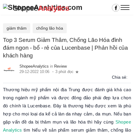
Shopee
Analytics
giảm thâm
chống lão hóa
Top 3 Serum Giảm Thâm, Chống Lão Hóa đình
đám ngon - bổ - rẻ của Lucenbase | Phản hồi của
khách hàng
ShopeeAnalytics
in
Review
29-12-2022 10:06
3 phút đọc
Chia sẻ:
Thương hiệu mỹ phẩm nội địa Trung được đánh giá khá cao
trong ngành mỹ phẩm và được đông đảo phái đẹp lựa chọn
đó chính là Lucenbase. Đây là thương hiệu được xem là phù
hợp cho mọi loại da kể cả làn da nhạy cảm, da mụn. Nếu bạn
gặp vấn đề da bị thâm mụn và lão hóa thì hãy cùng
Shopee
Analytics
tìm hiểu về sản phẩm serum giảm thâm, chống lão