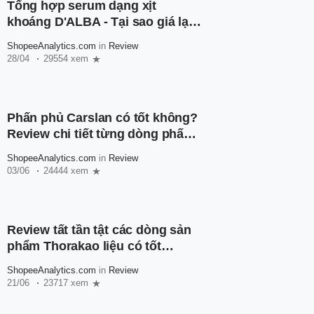
Tổng hợp serum dạng xịt
khoáng D'ALBA - Tại sao giá lại
rẻ đến vậy?
ShopeeAnalytics.com
in
Review
28/04
29554 xem
Phấn phủ Carslan có tốt không?
Review chi tiết từng dòng phấn
phủ nhà Carslan
ShopeeAnalytics.com
in
Review
03/06
24444 xem
Review tất tần tật các dòng sản
phẩm Thorakao liệu có tốt
không?
ShopeeAnalytics.com
in
Review
21/06
23717 xem