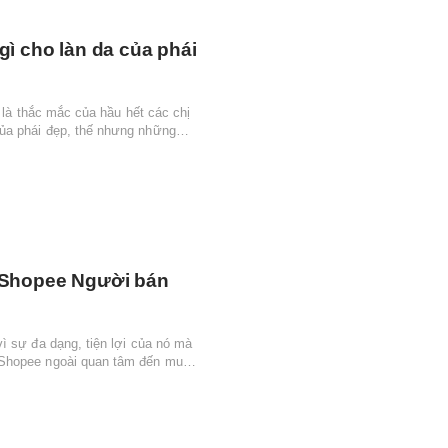
 gì cho làn da của phái
n là thắc mắc của hầu hết các chị
ủa phái đẹp, thế nhưng những
ên Shopee Người bán
ì sự đa dạng, tiện lợi của nó mà
 Shopee ngoài quan tâm đến mua