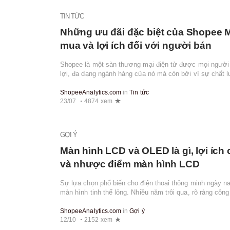
TIN TỨC
Những ưu đãi đặc biệt của Shopee 
mua và lợi ích đối với người bán
Shopee là một sàn thương mại điện tử được mọi người b
lợi, đa dạng ngành hàng của nó mà còn bởi vì sự chất 
mà Shopee mang lại cho người ...
ShopeeAnalytics.com
in
Tin tức
23/07
4874 xem
GỢI Ý
Màn hình LCD và OLED là gì, lợi íc
và nhược điểm màn hình LCD
Sự lựa chọn phổ biến cho điện thoại thông minh ngày na
màn hình tinh thể lỏng. Nhiều năm trôi qua, rõ ràng côn
lợi hơn cả. Nhưng điều này ả...
ShopeeAnalytics.com
in
Gợi ý
12/10
2152 xem