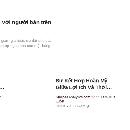
i với người bán trên
ể giảm giá hoặc ưu đãi cho các
ược áp dụng cho các mặt hàng
Sự Kết Hợp Hoàn Mỹ
Ví
Giữa Lợi Ích Và Thời
Trang Khi Mang Túi Đeo
c
ShopeeAnalytics.com
trong
Xem Mua
Chéo Của GenZ
Luôn
04/10
1388 xem