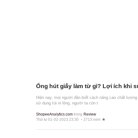
Ống hút giấy làm từ gì? Lợi ích khi
Hiện nay, mọi người dần biết cách nâng cao chất lượn
sử dụng túi ni lông, người ta còn t
ShopeeAnalytics.com
trong
Review
Thứ tư 01-02-2023 23:30
2713 xem