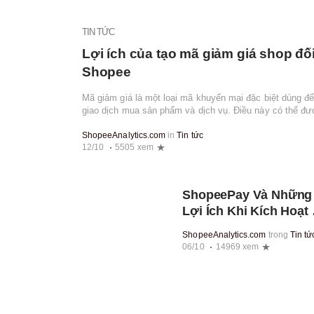
TIN TỨC
Lợi ích của tạo mã giảm giá shop đố
Shopee
Mã giảm giá là một loại mã khuyến mại đặc biệt dùng đ
giao dịch mua sản phẩm và dịch vụ. Điều này có thể đ
như quà tặng, gói sản phẩm, v.v. Mã...
ShopeeAnalytics.com
in
Tin tức
12/10
5505 xem
ShopeePay Và Những
Lợi Ích Khi Kích Hoạt 
ShopeePay
ShopeeAnalytics.com
trong
Tin tứ
06/10
14969 xem