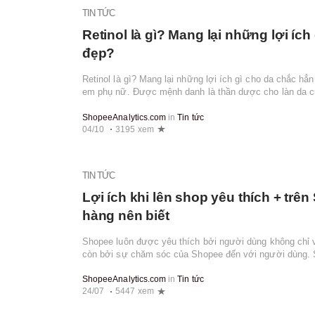
TIN TỨC
Retinol là gì? Mang lại những lợi ích
đẹp?
Retinol là gì? Mang lại những lợi ích gì cho da chắc hẳ
em phụ nữ. Được mệnh danh là thần dược cho làn da c
vấn đề xoay quanh retinol cũng ...
ShopeeAnalytics.com
in
Tin tức
04/10
3195 xem
TIN TỨC
Lợi ích khi lên shop yêu thích + tr
hàng nên biết
Shopee luôn được yêu thích bởi người dùng không chỉ v
còn bởi sự chăm sóc của Shopee đến với người dùng.
hàng con quan tâm đến cả người bá...
ShopeeAnalytics.com
in
Tin tức
24/07
5447 xem