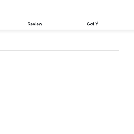
Review
Gợi Ý