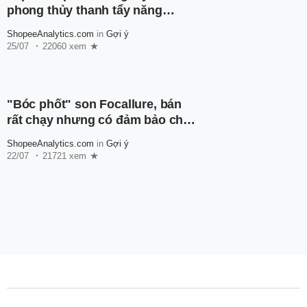
phong thủy thanh tẩy năng
lượng, mang về may mắn cho
ShopeeAnalytics.com
in
Gợi ý
chủ nhân
25/07
22060 xem
"Bóc phốt" son Focallure, bán
rất chạy nhưng có đảm bảo chất
lượng?
ShopeeAnalytics.com
in
Gợi ý
22/07
21721 xem