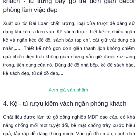
khách - tủ trưng bày gỗ tre đơn giản decor
phòng làm việc đẹp
Xuất xứ từ Đài Loan chất lượng, loại cửa trượt dễ dàng sử
dụng khi kéo ra kéo vào. Kệ sách được thiết kế có nhiều ngăn
kệ và ngăn kéo để đồ, sách báo tạp chí, cất giữ vật dụng cá
nhân,..... Thiết kế nhỏ gọn đơn giản thanh lịch không chiếm
quá nhiều diện tích không gian nhưng vẫn giữ được sự sang
trọng, tiện dụng của nó. Dùng để đồ nhà bếp, kệ để sách báo,
kệ sách đẹp, tủ để đồ đẹp,...
Xem giá sản phẩm
4. Kệ - tủ rượu kiêm vách ngăn phòng khách
Chất liệu được làm từ gỗ công nghiệp MDF cao cấp, có khả
năng chống mối mọt tuyệt đối, bề mặt chống trầy xước hiệu
quả, lắp ráp dễ dàng thông minh. Vân gỗ đều màu, cạnh dán