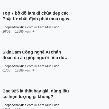
Top 7 bộ đồ lam đi chùa đẹp các
Phật tử nhất định phải mua ngay
ShopeeAnalytics.com
in
Xem Mua Luôn
26/01
12686 xem
SkinCam Công nghệ AI chẩn
đoán da ảo giúp người tiêu dùng
hiểu rõ tình trạng làn da của
ShopeeAnalytics.com
in
Xem Mua Luôn
mình
01/03
12389 xem
Bạc 925 là thật hay giả, dùng lâu
có hiện tượng gì không?
ShopeeAnalytics.com
in
Xem Mua Luôn