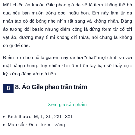
Một chiếc áo khoác Gile phao giả da sẽ là item không thể bỏ
qua nếu bạn muốn trông cool ngầu hơn. Em này làm từ da
nhân tạo có độ bóng nhẹ nhìn rất sang và không nhăn. Dáng
áo tương đối basic nhưng điểm cộng là đứng form từ cổ tới
vạt áo, đường may tỉ mỉ không chỉ thừa, nói chung là không
có gì để chê.
Điểm trừ nho nhỏ là giá em này sẽ hơi “chát” một chút so với
mặt bằng chung. Tuy nhiên khi cầm trên tay bạn sẽ thấy cực
kỳ xứng đáng với giá tiền.
8. Áo Gile phao trần trám
Xem giá sản phẩm
Kích thước: M, L, XL, 2XL, 3XL
Màu sắc: Đen - kem - vàng