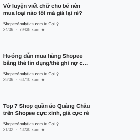
Vở luyện viết chữ cho bé nên
mua loại nào tốt mà giá lại rẻ?
ShopeeAnalytics.com
in
Gợi ý
24/06
79438 xem
Hướng dẫn mua hàng Shopee
bằng thẻ tín dụng/thẻ ghi nợ cho
người mới
ShopeeAnalytics.com
in
Gợi ý
29/06
63710 xem
Top 7 Shop quần áo Quảng Châu
trên Shopee cực xinh, giá cực rẻ
ShopeeAnalytics.com
in
Gợi ý
21/02
43230 xem