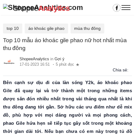
Shopee
Analytics
top 10
áo khoác gile phao
mùa thu đông
Top 10 mẫu áo khoác gile phao nữ hot nhất mùa
thu đông
ShopeeAnalytics
in
Gợi ý
17-01-2023 16:51
5 phút đọc
Chia sẻ:
Bên cạnh sự dịu đi của làn sóng Y2k, áo khoác phao
Gile đã quay lại và trở thành một trong những items
được săn đón nhiều nhất trong vài tháng qua nhất là khi
thu đông đang tới gần. Sở hữu các ưu điểm như dễ mix
đồ, phù hợp với mọi dáng người và mọi phong cách,
phao Gile hứa hẹn sẽ tiếp tục gây sốt trong một khoảng
thời gian dài tới. Nếu bạn chưa có em này trong tủ đồ