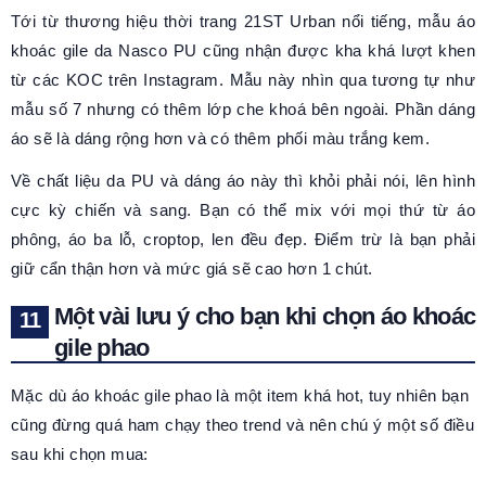
Tới từ thương hiệu thời trang 21ST Urban nổi tiếng, mẫu áo
khoác gile da Nasco PU cũng nhận được kha khá lượt khen
từ các KOC trên Instagram. Mẫu này nhìn qua tương tự như
mẫu số 7 nhưng có thêm lớp che khoá bên ngoài. Phần dáng
áo sẽ là dáng rộng hơn và có thêm phối màu trắng kem.
Về chất liệu da PU và dáng áo này thì khỏi phải nói, lên hình
cực kỳ chiến và sang. Bạn có thể mix với mọi thứ từ áo
phông, áo ba lỗ, croptop, len đều đẹp. Điểm trừ là bạn phải
giữ cẩn thận hơn và mức giá sẽ cao hơn 1 chút.
Một vài lưu ý cho bạn khi chọn áo khoác
gile phao
Mặc dù áo khoác gile phao là một item khá hot, tuy nhiên bạn
cũng đừng quá ham chạy theo trend và nên chú ý một số điều
sau khi chọn mua: