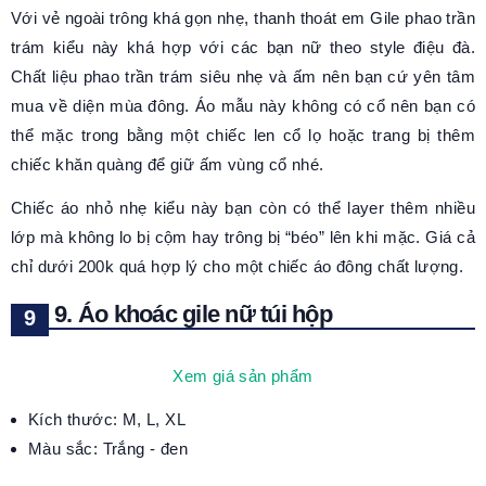
Với vẻ ngoài trông khá gọn nhẹ, thanh thoát em Gile phao trần
trám kiểu này khá hợp với các bạn nữ theo style điệu đà.
Chất liệu phao trần trám siêu nhẹ và ấm nên bạn cứ yên tâm
mua về diện mùa đông. Áo mẫu này không có cổ nên bạn có
thể mặc trong bằng một chiếc len cổ lọ hoặc trang bị thêm
chiếc khăn quàng để giữ ấm vùng cổ nhé.
Chiếc áo nhỏ nhẹ kiểu này bạn còn có thể layer thêm nhiều
lớp mà không lo bị cộm hay trông bị “béo” lên khi mặc. Giá cả
chỉ dưới 200k quá hợp lý cho một chiếc áo đông chất lượng.
9. Áo khoác gile nữ túi hộp
Xem giá sản phẩm
Kích thước: M, L, XL
Màu sắc: Trắng - đen