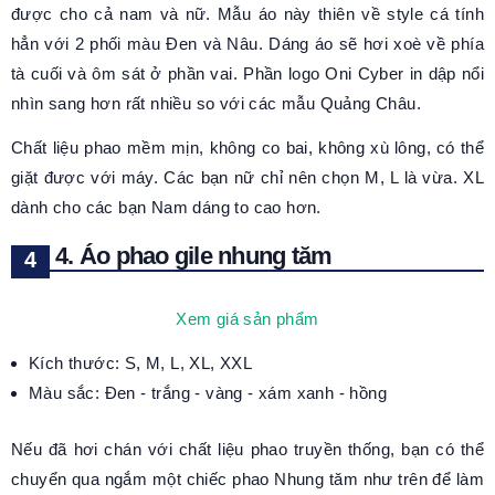
được cho cả nam và nữ. Mẫu áo này thiên về style cá tính
hẳn với 2 phối màu Đen và Nâu. Dáng áo sẽ hơi xoè về phía
tà cuối và ôm sát ở phần vai. Phần logo Oni Cyber in dập nổi
nhìn sang hơn rất nhiều so với các mẫu Quảng Châu.
Chất liệu phao mềm mịn, không co bai, không xù lông, có thể
giặt được với máy. Các bạn nữ chỉ nên chọn M, L là vừa. XL
dành cho các bạn Nam dáng to cao hơn.
4. Áo phao gile nhung tăm
Xem giá sản phẩm
Kích thước: S, M, L, XL, XXL
Màu sắc: Đen - trắng - vàng - xám xanh - hồng
Nếu đã hơi chán với chất liệu phao truyền thống, bạn có thể
chuyển qua ngắm một chiếc phao Nhung tăm như trên để làm