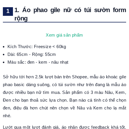
1. Áo phao gile nữ có túi sườn form
rộng
Xem giá sản phẩm
Kích Thước: Freesize < 60kg
Dài: 65cm - Rộng: 55cm
Màu sắc: đen - kem - nâu nhạt
Sở hữu tới hơn 2.5k lượt bán trên Shopee, mẫu áo khoác gile
phao basic dáng suông, có túi sườn như trên đang là mẫu áo
được nhiều bạn nữ tìm mua. Sản phẩm có 3 màu Nâu, Kem,
Đen cho bạn thoả sức lựa chọn. Bạn nào cá tính có thể chọn
đen, điệu đà hơn chút nên chọn về Nâu và Kem cho lạ mắt
nhé.
Lướt qua một lượt đánh giá, áo nhận được feedback khá tốt.