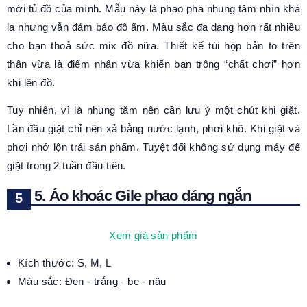
mới tủ đồ của mình. Mẫu này là phao pha nhung tăm nhìn khá
lạ nhưng vẫn đảm bảo độ ấm. Màu sắc đa dạng hơn rất nhiều
cho bạn thoả sức mix đồ nữa. Thiết kế túi hộp bản to trên
thân vừa là điểm nhấn vừa khiến bạn trông “chất chơi” hơn
khi lên đồ.
Tuy nhiên, vì là nhung tăm nên cần lưu ý một chút khi giặt.
Lần đầu giặt chỉ nên xả bằng nước lạnh, phơi khô. Khi giặt và
phơi nhớ lộn trái sản phẩm. Tuyệt đối không sử dụng máy để
giặt trong 2 tuần đầu tiên.
5. Áo khoác Gile phao dáng ngắn
Xem giá sản phẩm
Kích thước: S, M, L
Màu sắc: Đen - trắng - be - nâu