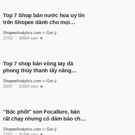
Top 7 Shop bán nước hoa uy tín
trên Shopee dành cho mọi
người
ShopeeAnalytics.com
in
Gợi ý
27/02
30854 xem
Top 7 shop bán vòng tay đá
phong thủy thanh tẩy năng
lượng, mang về may mắn cho
ShopeeAnalytics.com
in
Gợi ý
chủ nhân
25/07
22054 xem
"Bóc phốt" son Focallure, bán
rất chạy nhưng có đảm bảo chất
lượng?
ShopeeAnalytics.com
in
Gợi ý
22/07
21706 xem