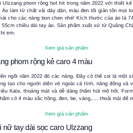
 Ulzzang phom rộng hot hit trong năm 2022 với thiết kế
 Áo làm từ chất vải dày dặn, màu đen tối giản tôn mọi l
 mái cho các nàng bon chen nhé! Kích thước của áo là 74
 55cm chiều dài tay áo. Sản phẩm xuất xứ từ Quảng Ch
chị em.
Xem giá sản phẩm
ang phom rộng kẻ caro 4 màu
lên ngôi năm 2022 đó các nàng. Đây có thể coi là một si
ung tạo cho người diện vẻ ngoài cá tính, năng động và v
 liệu Kate, thoáng mát và dễ dàng thấm hút mồ hôi. For
hẩm có 4 màu sắc hồng, đen, be, vàng,.... thoải mái để 
Xem giá sản phẩm
 nữ tay dài sọc caro Ulzzang