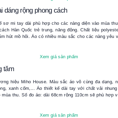
ài dáng rộng phong cách
ế sơ mi tay dài phù hợp cho các nàng diện vào mùa thu t
 cách Hàn Quốc trẻ trung, năng động. Chất liệu polyes
ấm hút mồ hôi. Áo có nhiều màu sắc cho các nàng yêu v
Xem giá sản phẩm
g tăm
ương hiệu Miho House. Màu sắc áo vô cùng đa dạng, nổ
g, xanh cốm,... Áo thiết kế dài tay với chất vải nhun
 mùa thu. Số đo áo: dài 68cm rộng 110cm sẽ phù hợp v
Xem giá sản phẩm