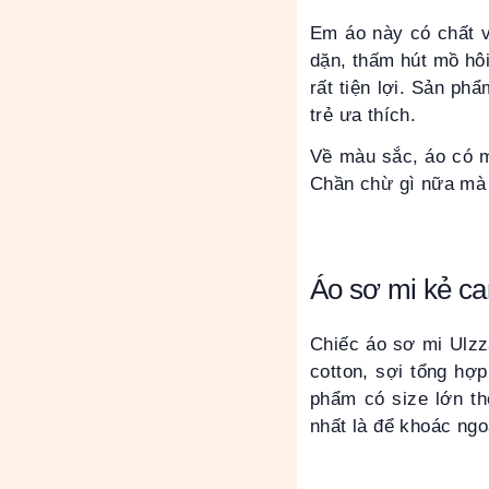
Em áo này có chất v
dặn, thấm hút mồ hôi
rất tiện lợi. Sản ph
trẻ ưa thích.
Về màu sắc, áo có m
Chần chừ gì nữa mà 
Áo sơ mi kẻ ca
Chiếc áo sơ mi Ulzz
cotton, sợi tổng hợ
phẩm có size lớn th
nhất là để khoác ngo