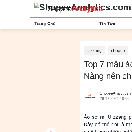
Shopee
Analytics
Trang Chủ
Tin Tức
ulzzang
shopee
Top 7 mẫu á
Nàng nên ch
ShopeeAnalytics
i
29-12-2022 10:06
Áo sơ mi Ulzzang p
Đây có thể coi là m
phối trong nhiều out