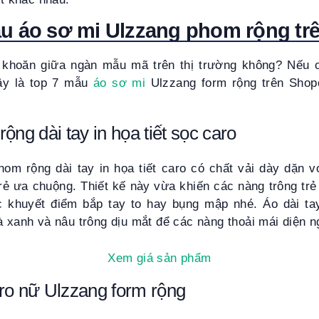
u áo sơ mi Ulzzang phom rộng tr
khoăn giữa ngàn mẫu mã trên thị trường không? Nếu c
ây là top 7 mẫu
áo sơ mi
Ulzzang form rộng trên Sho
ộng dài tay in họa tiết sọc caro
om rộng dài tay in họa tiết caro có chất vải dày dặn vớ
rẻ ưa chuộng. Thiết kế này vừa khiến các nàng trông tr
 khuyết điểm bắp tay to hay bụng mập nhé. Áo dài tay
à xanh và nâu trông dịu mắt để các nàng thoải mái diện 
Xem giá sản phẩm
ro nữ Ulzzang form rộng