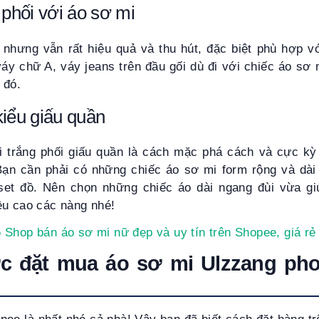
 phối với áo sơ mi
n nhưng vẫn rất hiệu quả và thu hút, đặc biệt phù hợp v
áy chữ A, váy jeans trên đầu gối dù đi với chiếc áo sơ
g đó.
kiểu giấu quần
i trắng phối giấu quần là cách mặc phá cách và cực kỳ t
Bạn cần phải có những chiếc áo sơ mi form rộng và dài 
set đồ. Nên chọn những chiếc áo dài ngang đùi vừa gi
ều cao các nàng nhé!
5 Shop bán áo sơ mi nữ đẹp và uy tín trên Shopee, giá rẻ
c đặt mua áo sơ mi Ulzzang pho