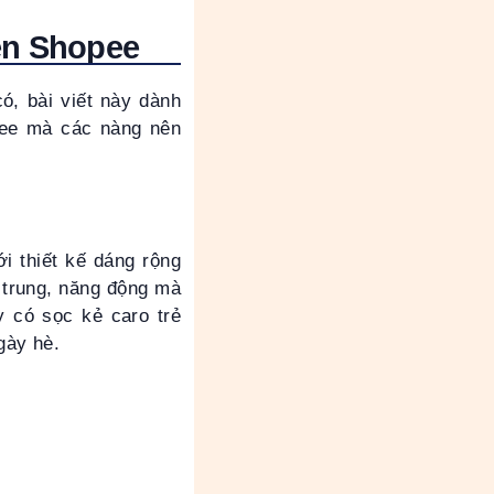
ên Shopee
ó, bài viết này dành
pee mà các nàng nên
i thiết kế dáng rộng
ẻ trung, năng động mà
 có sọc kẻ caro trẻ
ngày hè.