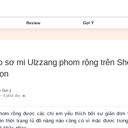
Review
Gợi Ý
o sơ mi Ulzzang phom rộng trên S
ọn
n
Gợi ý
4 phút đọc
hom rộng được các chị em yêu thích bởi sự giản đơn v
ón thời trang tủ đồ nàng nào cũng có vì mặc được tron
fit khác nhau.