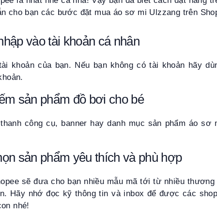
pee là nhất nhé cả nhà! Vậy bạn đã biết cách đặt hàng t
ẫn cho bạn các bước đặt mua áo sơ mi Ulzzang trên Sho
hập vào tài khoản cá nhân
tài khoản của bạn. Nếu bạn không có tài khoản hãy dù
 khoản.
iếm sản phẩm đồ bơi cho bé
 thanh công cụ, banner hay danh mục sản phẩm áo sơ 
họn sản phẩm yêu thích và phù hợp
hopee sẽ đưa cho bạn nhiều mẫu mã tới từ nhiều thương 
n. Hãy nhớ đọc kỹ thông tin và inbox để được các sho
con nhé!