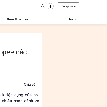
Có gì mới
Xem Mua Luôn
Thêm...
hopee các
Chia sẻ:
à tiện dụng của nó.
g nhiều hoàn cảnh và