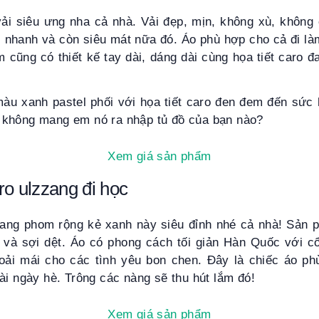
ải siêu ưng nha cả nhà. Vải đẹp, mịn, không xù, không
 nhanh và còn siêu mát nữa đó. Áo phù hợp cho cả đi làm
ẩm cũng có thiết kế tay dài, dáng dài cùng họa tiết caro 
àu xanh pastel phối với họa tiết caro đen đem đến sức 
không mang em nó ra nhập tủ đồ của bạn nào?
Xem giá sản phẩm
ro ulzzang đi học
ang phom rộng kẻ xanh này siêu đỉnh nhé cả nhà! Sản p
p và sợi dệt. Áo có phong cách tối giản Hàn Quốc với c
oải mái cho các tình yêu bon chen. Đây là chiếc áo ph
ài ngày hè. Trông các nàng sẽ thu hút lắm đó!
Xem giá sản phẩm