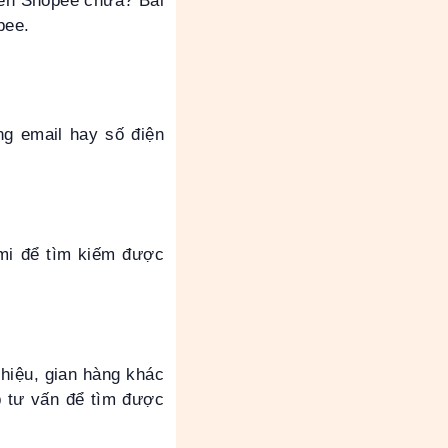
rên Shopee chưa? Bài
pee.
ng email hay số điện
mi để tìm kiếm được
hiệu, gian hàng khác
p tư vấn để tìm được