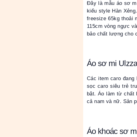
Đây là mẫu áo sơ mi
kiểu style Hàn Xẻng.
freesize 65kg thoải
115cm vòng ngực và
bảo chất lượng cho 
Áo sơ mi Ulzz
Các item caro đang 
sọc caro siêu trẻ tr
bật. Áo làm từ chất
cả nam và nữ. Sản p
Áo khoác sơ mi