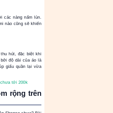
ới các nàng nấm lùn.
 mi nào cũng sẽ khiến
hu hút, đặc biệt khi
bởi độ dài của áo là
úp giấu quần lại vừa
 chưa tới 200k
m rộng trên