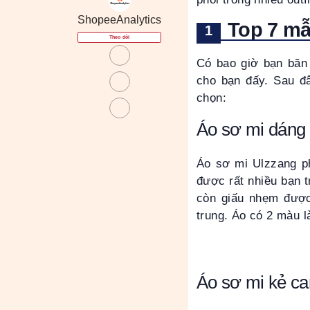
ShopeeAnalytics
Top 7 mẫ
Theo dõi
Có bao giờ bạn băn 
cho bạn đấy. Sau đ
chọn:
Áo sơ mi dáng r
Áo sơ mi Ulzzang ph
được rất nhiều bạn t
còn giấu nhẹm được
trung. Áo có 2 màu l
Áo sơ mi kẻ ca