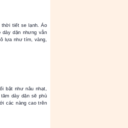
hời tiết se lạnh. Áo
te dày dặn nhưng vẫn
ô lựa như tím, vàng,
i bật như nâu nhạt,
g tăm dày dặn sẽ phù
ới các nàng cao trên