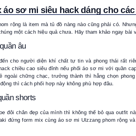
 áo sơ mi siêu hack dáng cho cá
om rộng là item mà tủ đồ nàng nào cũng phải có. Nhưng
chúng một cách hiệu quả chưa. Hãy tham khảo ngay bài v
 quần âu
ến cho người diện khí chất tự tin và phong thái rất riê
hack chiều cao siêu đỉnh nếu phối áo sơ mi với quần cạp
ẻ ngoài chững chạc, trưởng thành thì hẵng chọn phon
g động thì cách phối hợp này không phù hợp đâu.
quần shorts
oe đôi chân đẹp của mình thì không thể bỏ qua outfit n
kaki đứng form mix cùng áo sơ mi Ulzzang phom rộng và