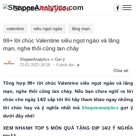
Shopee
Analytics
valentine
siêu ngọt ngào
lãng mạn
99+ lời chúc Valentine siêu ngọt ngào và lãng
mạn, nghe thôi cũng tan chảy
ShopeeAnalytics
in
Gợi ý
23-01-2023 18:18
4 phút đọc
Chia sẻ:
Tổng hợp 99+ lời chúc Valentine siêu ngọt ngào và lãng
mạn, nghe thôi cũng tan chảy. Nếu bạn chưa nghĩ ra lời
chúc cho ngày 14/2 sắp tới thì hãy tham khảo ngay những
lời chúc hay và ý nghĩa nhất mà
Shopeeanalytics
gợi ý
dưới đây nhé!
XEM NHANH TOP 5 MÓN QUÀ TẶNG DỊP 14/2 Ý NGHĨA