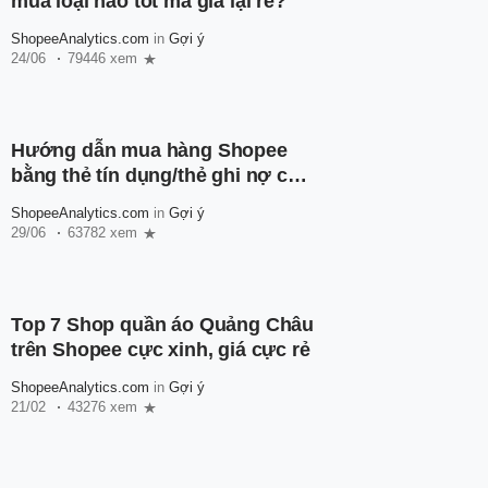
mua loại nào tốt mà giá lại rẻ?
ShopeeAnalytics.com
in
Gợi ý
24/06
79446 xem
Hướng dẫn mua hàng Shopee
bằng thẻ tín dụng/thẻ ghi nợ cho
người mới
ShopeeAnalytics.com
in
Gợi ý
29/06
63782 xem
Top 7 Shop quần áo Quảng Châu
trên Shopee cực xinh, giá cực rẻ
ShopeeAnalytics.com
in
Gợi ý
21/02
43276 xem