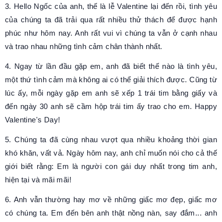
3. Hello Ngốc của anh, thế là lễ Valentine lại đến rồi, tình yêu
của chúng ta đã trải qua rất nhiều thử thách để được hạnh
phúc như hôm nay. Anh rất vui vì chúng ta vẫn ở cạnh nhau
và trao nhau những tình cảm chân thành nhất.
4. Ngay từ lần đầu gặp em, anh đã biết thế nào là tình yêu,
một thứ tình cảm mà không ai có thể giải thích được. Cũng từ
lúc ấy, mỗi ngày gặp em anh sẽ xếp 1 trái tim bằng giấy và
đến ngày 30 anh sẽ cầm hộp trái tim ấy trao cho em. Happy
Valentine's Day!
5. Chúng ta đã cùng nhau vượt qua nhiều khoảng thời gian
khó khăn, vất vả. Ngày hôm nay, anh chỉ muốn nói cho cả thế
giới biết rằng: Em là người con gái duy nhất trong tim anh,
hiện tại và mãi mãi!
6. Anh vẫn thường hay mơ về những giấc mơ đẹp, giấc mơ
có chúng ta. Em đến bên anh thật nồng nàn, say đắm... anh