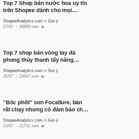
Top 7 Shop bán nước hoa uy tín
trên Shopee dành cho mọi
người
ShopeeAnalytics.com
in
Gợi ý
27/02
30889 xem
Top 7 shop bán vòng tay đá
phong thủy thanh tẩy năng
lượng, mang về may mắn cho
ShopeeAnalytics.com
in
Gợi ý
chủ nhân
25/07
22067 xem
"Bóc phốt" son Focallure, bán
rất chạy nhưng có đảm bảo chất
lượng?
ShopeeAnalytics.com
in
Gợi ý
22/07
21731 xem