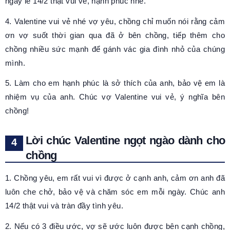
ngày lễ 14/2 thật vui vẻ, hạnh phúc nhé.
4. Valentine vui vẻ nhé vợ yêu, chồng chỉ muốn nói rằng cảm
ơn vợ suốt thời gian qua đã ở bên chồng, tiếp thêm cho
chồng nhiều sức mạnh để gánh vác gia đình nhỏ của chúng
mình.
5. Làm cho em hạnh phúc là sở thích của anh, bảo vệ em là
nhiệm vụ của anh. Chúc vợ Valentine vui vẻ, ý nghĩa bên
chồng!
Lời chúc Valentine ngọt ngào dành cho
chồng
1. Chồng yêu, em rất vui vì được ở cạnh anh, cảm ơn anh đã
luôn che chở, bảo vệ và chăm sóc em mỗi ngày. Chúc anh
14/2 thật vui và tràn đầy tình yêu.
2. Nếu có 3 điều ước, vợ sẽ ước luôn được bên cạnh chồng,