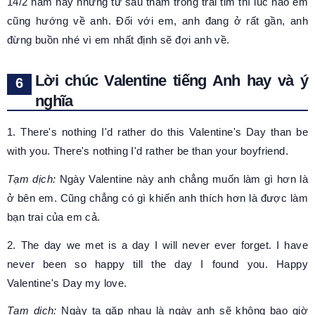
14/2 năm nay nhưng từ sâu thẳm trong trái tim thì lúc nào em
cũng hướng về anh. Đối với em, anh đang ở rất gần, anh
đừng buồn nhé vì em nhất định sẽ đợi anh về.
Lời chúc Valentine tiếng Anh hay và ý
nghĩa
1. There's nothing I'd rather do this Valentine's Day than be
with you. There's nothing I'd rather be than your boyfriend.
Tạm dịch:
Ngày Valentine này anh chẳng muốn làm gì hơn là
ở bên em. Cũng chẳng có gì khiến anh thích hơn là được làm
bạn trai của em cả.
2. The day we met is a day I will never ever forget. I have
never been so happy till the day I found you. Happy
Valentine's Day my love.
Tạm dịch:
Ngày ta gặp nhau là ngày anh sẽ không bao giờ