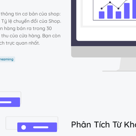
 thông tin cơ bản của shop:
 Tỷ lệ chuyển đổi của Shop.
n hàng bán ra trong 30
 thu của cửa hàng. Bạn còn
h trực quan nhất.
reaming
Phân Tích Từ K