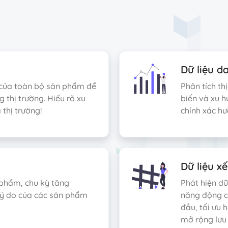
Dữ liệu 
g của toàn bộ sản phẩm để
Phân tích t
 thị trường. Hiểu rõ xu
biến và xu h
thị trường!
chính xác h
Dữ liệu x
 phẩm, chu kỳ tăng
Phát hiện d
 lý do của các sản phẩm
năng động c
đầu, tối ưu
mở rộng lưu