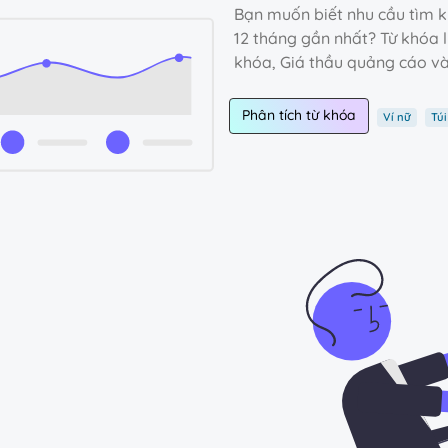
Bạn muốn biết nhu cầu tìm k
12 tháng gần nhất? Từ khóa l
khóa, Giá thầu quảng cáo và
Phân tích từ khóa
Ví nữ
Túi