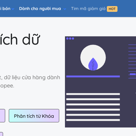
i bán
Dành cho người mua
Tìm mã giảm giá
HOT
ích
dữ
, dữ liệu cửa hàng dành
hopee.
Phân tích từ Khóa