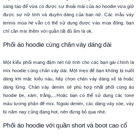
sáng tạo để vừa có được sự thoải mái của áo hoodie vừa giữ
được sự nữ tính và duyên dáng của bạn nữ. Các mẫu váy
tennis mùa hè vẫn có thể sử dụng được vào mùa đông, bạn
chỉ cần mix thêm với quần tất đủ ấm là ok.
Phối áo hoodie cùng chân váy dáng dài
Một kiểu phối mang đậm nét nữ tính cho các bạn gái chính là
mix hoodie cùng chân váy dài. Một mẹo để bạn không bị nuốt
dáng khi mặc kiểu nàu, hãy chọn chân váy dáng xẻ tà hoặc
dáng lửng. Chân váy denim sẽ phù hợp nhất phối cùng áo
hoodie be, xám, trắng,…Hoặc bạn có thể sử dụng các tone
màu tương phản để mix. Ngoài denim, các dáng váy xòe, váy
bí năm nay cũng đang hot, nên đừng bỏ qua nhé.
Phối áo hoodie với quần short và boot cao cổ