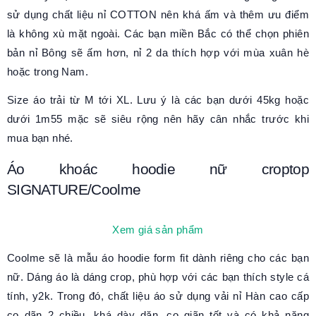
sử dụng chất liệu nỉ COTTON nên khá ấm và thêm ưu điểm
là không xù mặt ngoài. Các bạn miền Bắc có thể chọn phiên
bản nỉ Bông sẽ ấm hơn, nỉ 2 da thích hợp với mùa xuân hè
hoặc trong Nam.
Size áo trải từ M tới XL. Lưu ý là các bạn dưới 45kg hoặc
dưới 1m55 mặc sẽ siêu rộng nên hãy cân nhắc trước khi
mua bạn nhé.
Áo khoác hoodie nữ croptop
SIGNATURE/Coolme
Xem giá sản phẩm
Coolme sẽ là mẫu áo hoodie form fit dành riêng cho các bạn
nữ. Dáng áo là dáng crop, phù hợp với các bạn thích style cá
tính, y2k. Trong đó, chất liệu áo sử dụng vải nỉ Hàn cao cấp
co dãn 2 chiều, khá dày dặn, co giãn tốt và có khả năng