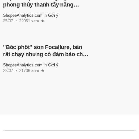
phong thủy thanh tẩy năng
lượng, mang về may mắn cho
ShopeeAnalytics.com
in
Gợi ý
chủ nhân
25/07
22051 xem
"Bóc phốt" son Focallure, bán
rất chạy nhưng có đảm bảo chất
lượng?
ShopeeAnalytics.com
in
Gợi ý
22/07
21706 xem