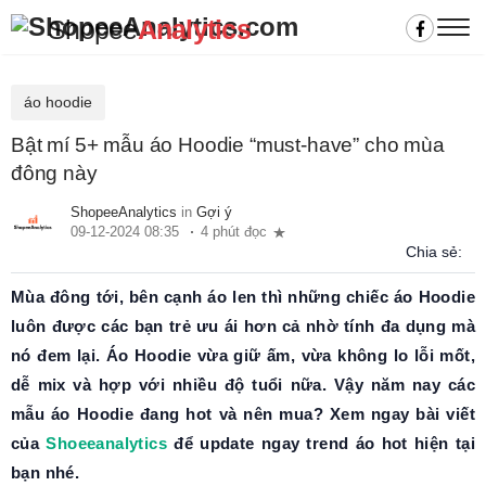
Shopee
Analytics
áo hoodie
Bật mí 5+ mẫu áo Hoodie “must-have” cho mùa
đông này
ShopeeAnalytics
in
Gợi ý
09-12-2024 08:35
4 phút đọc
Chia sẻ:
Mùa đông tới, bên cạnh áo len thì những chiếc áo Hoodie
luôn được các bạn trẻ ưu ái hơn cả nhờ tính đa dụng mà
nó đem lại. Áo Hoodie vừa giữ ấm, vừa không lo lỗi mốt,
dễ mix và hợp với nhiều độ tuổi nữa. Vậy năm nay các
mẫu áo Hoodie đang hot và nên mua? Xem ngay bài viết
của
Shoeeanalytics
để update ngay trend áo hot hiện tại
bạn nhé.