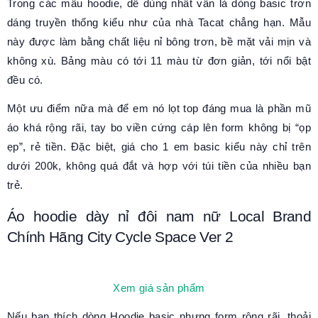
Trong các mẫu hoodie, dễ dùng nhất vẫn là dòng basic trơn
dáng truyền thống kiểu như của nhà Tacat chẳng hạn. Mẫu
này được làm bằng chất liệu nỉ bông trơn, bề mặt vải mịn và
không xù. Bảng màu có tới 11 màu từ đơn giản, tới nổi bật
đều có.
Một ưu điểm nữa mà để em nó lọt top đáng mua là phần mũ
áo khá rộng rãi, tay bo viền cứng cáp lên form không bị “ọp
ẹp”, rẻ tiền. Đặc biệt, giá cho 1 em basic kiểu này chỉ trên
dưới 200k, không quá đắt và hợp với túi tiền của nhiều bạn
trẻ.
Áo hoodie dày nỉ đôi nam nữ Local Brand
Chính Hãng City Cycle Space Ver 2
Xem giá sản phẩm
Nếu bạn thích dòng Hoodie basic nhưng form rộng rãi, thoải