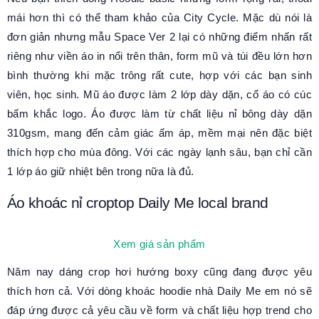
mái hơn thì có thể tham khảo của City Cycle. Mặc dù nói là
đơn giản nhưng mẫu Space Ver 2 lại có những điểm nhấn rất
riêng như viền áo in nổi trên thân, form mũ và túi đều lớn hơn
bình thường khi mặc trông rất cute, hợp với các bạn sinh
viên, học sinh. Mũ áo được làm 2 lớp dày dặn, cổ áo có cúc
bấm khắc logo. Áo được làm từ chất liệu nỉ bông dày dặn
310gsm, mang đến cảm giác ấm áp, mềm mại nên đặc biệt
thích hợp cho mùa đông. Với các ngày lạnh sâu, bạn chỉ cần
1 lớp áo giữ nhiệt bên trong nữa là đủ.
Áo khoác nỉ croptop Daily Me local brand
Xem giá sản phẩm
Năm nay dáng crop hơi hướng boxy cũng đang được yêu
thích hơn cả. Với dòng khoác hoodie nhà Daily Me em nó sẽ
đáp ứng được cả yêu cầu về form và chất liệu hợp trend cho