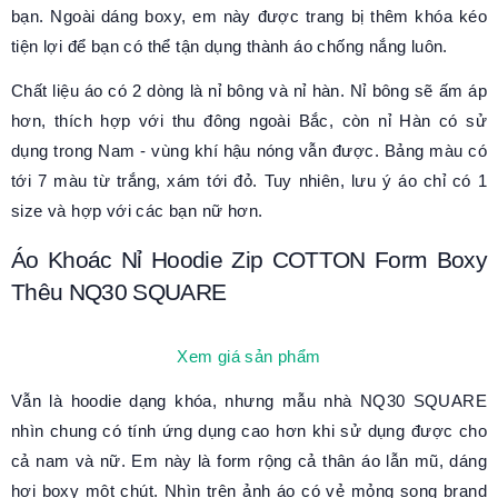
bạn. Ngoài dáng boxy, em này được trang bị thêm khóa kéo
tiện lợi để bạn có thể tận dụng thành áo chống nắng luôn.
Chất liệu áo có 2 dòng là nỉ bông và nỉ hàn. Nỉ bông sẽ ấm áp
hơn, thích hợp với thu đông ngoài Bắc, còn nỉ Hàn có sử
dụng trong Nam - vùng khí hậu nóng vẫn được. Bảng màu có
tới 7 màu từ trắng, xám tới đỏ. Tuy nhiên, lưu ý áo chỉ có 1
size và hợp với các bạn nữ hơn.
Áo Khoác Nỉ Hoodie Zip COTTON Form Boxy
Thêu NQ30 SQUARE
Xem giá sản phẩm
Vẫn là hoodie dạng khóa, nhưng mẫu nhà NQ30 SQUARE
nhìn chung có tính ứng dụng cao hơn khi sử dụng được cho
cả nam và nữ. Em này là form rộng cả thân áo lẫn mũ, dáng
hơi boxy một chút. Nhìn trên ảnh áo có vẻ mỏng song brand