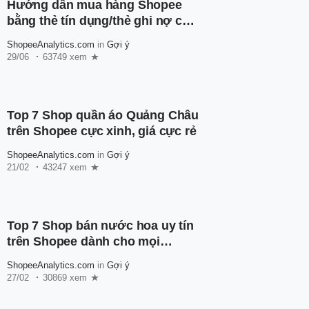
Hướng dẫn mua hàng Shopee
bằng thẻ tín dụng/thẻ ghi nợ cho
người mới
ShopeeAnalytics.com
in
Gợi ý
29/06
63749 xem
Top 7 Shop quần áo Quảng Châu
trên Shopee cực xinh, giá cực rẻ
ShopeeAnalytics.com
in
Gợi ý
21/02
43247 xem
Top 7 Shop bán nước hoa uy tín
trên Shopee dành cho mọi
người
ShopeeAnalytics.com
in
Gợi ý
27/02
30869 xem