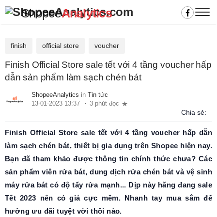
Shopee
Analytics
finish
official store
voucher
Finish Official Store sale tết với 4 tầng voucher hấp
dẫn sản phẩm làm sạch chén bát
ShopeeAnalytics
in
Tin tức
13-01-2023 13:37
3 phút đọc
Chia sẻ:
Finish Official Store sale tết với 4 tầng voucher hấp dẫn
làm sạch chén bát, thiết bị gia dụng trên Shopee hiện nay.
Bạn đã tham khảo được thông tin chính thức chưa? Các
sản phẩm viên rửa bát, dung dịch rửa chén bát và vệ sinh
máy rửa bát có độ tẩy rửa mạnh... Dịp này hãng đang sale
Tết 2023 nên có giá cực mềm. Nhanh tay mua sắm để
hưởng ưu đãi tuyệt vời thôi nào.