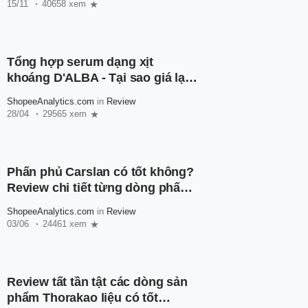
15/11
40658 xem
Tổng hợp serum dạng xịt
khoáng D'ALBA - Tại sao giá lại
rẻ đến vậy?
ShopeeAnalytics.com
in
Review
28/04
29565 xem
Phấn phủ Carslan có tốt không?
Review chi tiết từng dòng phấn
phủ nhà Carslan
ShopeeAnalytics.com
in
Review
03/06
24461 xem
Review tất tần tật các dòng sản
phẩm Thorakao liệu có tốt