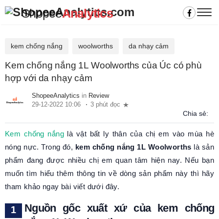
Shopee
Analytics
kem chống nắng
woolworths
da nhạy cảm
Kem chống nắng 1L Woolworths của Úc có phù
hợp với da nhạy cảm
ShopeeAnalytics
in
Review
29-12-2022 10:06
3 phút đọc
Chia sẻ:
Kem chống nắng
là vật bất ly thân của chị em vào mùa hè
nóng nực. Trong đó,
kem chống nắng 1L Woolworths
là sản
phẩm đang được nhiều chị em quan tâm hiện nay. Nếu bạn
muốn tìm hiểu thêm thông tin về dòng sản phẩm này thì hãy
tham khảo ngay bài viết dưới đây.
Nguồn gốc xuất xứ của kem chống