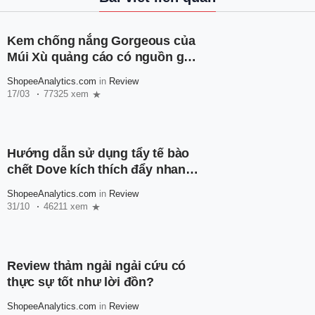
Kem chống nắng Gorgeous của
Múi Xù quảng cáo có nguồn gốc
như thế nào?
ShopeeAnalytics.com
in
Review
17/03
77325 xem
Hướng dẫn sử dụng tẩy tế bào
chết Dove kích thích đẩy nhanh
quá trình trắng da
ShopeeAnalytics.com
in
Review
31/10
46211 xem
Review thảm ngải ngải cứu có
thực sự tốt như lời đồn?
ShopeeAnalytics.com
in
Review