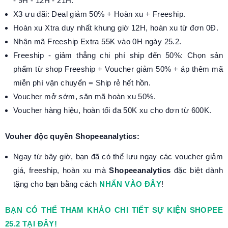
- 9H - 12H - 21H.
X3 ưu đãi: Deal giảm 50% + Hoàn xu + Freeship.
Hoàn xu Xtra duy nhất khung giờ 12H, hoàn xu từ đơn 0Đ.
Nhận mã Freeship Extra 55K vào 0H ngày 25.2.
Freeship - giảm thẳng chi phí ship đến 50%: Chọn sản
phẩm từ shop Freeship + Voucher giảm 50% + áp thêm mã
miễn phí vận chuyển = Ship rẻ hết hồn.
Voucher mở sớm, săn mã hoàn xu 50%.
Voucher hàng hiệu, hoàn tối đa 50K xu cho đơn từ 600K.
Vouher độc quyền Shopeeanalytics:
Ngay từ bây giờ, bạn đã có thể lưu ngay các voucher giảm
giá, freeship, hoàn xu mà
Shopeeanalytics
đặc biệt dành
tặng cho bạn bằng cách
NHẤN VÀO ĐÂY
!
BẠN CÓ THỂ THAM KHẢO CHI TIẾT SỰ KIỆN SHOPEE
25.2 TẠI ĐÂY!