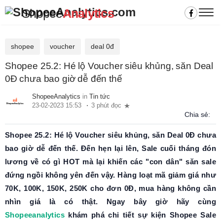
Shopee
Analytics
shopee
voucher
deal 0đ
Shopee 25.2: Hé lộ Voucher siêu khủng, săn Deal
0Đ chưa bao giờ dễ đến thế
ShopeeAnalytics
in
Tin tức
23-02-2023 15:53
3 phút đọc
Chia sẻ:
Shopee 25.2: Hé lộ Voucher siêu khủng, săn Deal 0Đ chưa
bao giờ dễ đến thế. Đến hẹn lại lên, Sale cuối tháng đón
lương về có gì HOT mà lại khiến các "con dân" săn sale
đứng ngồi không yên đến vậy. Hàng loạt mã giảm giá như
70K, 100K, 150K, 250K cho đơn 0Đ, mua hàng không cần
nhìn giá là có thật. Ngay bây giờ hãy cùng
Shopeeanalytics
khám phá chi tiết sự kiện Shopee Sale