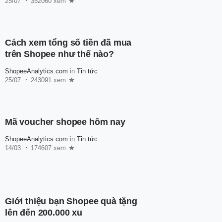
25/07
352060 xem
Cách xem tổng số tiền đã mua
trên Shopee như thế nào?
ShopeeAnalytics.com
in
Tin tức
25/07
243091 xem
Mã voucher shopee hôm nay
ShopeeAnalytics.com
in
Tin tức
14/03
174607 xem
Giới thiệu bạn Shopee quà tặng
lên đến 200.000 xu