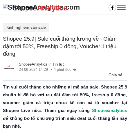
Shopee
Analytics
Kinh nghiệm săn sale
Shopee 25.9| Sale cuối tháng lương về - Giảm
đậm tới 50%, Freeship 0 đồng, Voucher 1 triệu
đồng
ShopeeAnalytics
in
Tin tức
24-09-2024 14:29
4 phút đọc
Chia sẻ:
Tin vui cuối tháng cho những ai mê săn sale, Shopee 25.9
chuẩn bị đổ bộ với ưu đãi đậm tới 50%, freeship 0 đồng,
voucher giảm cả triệu chưa kể còn cả tá voucher tại
Shopee Live nữa. Tham gia ngay cùng
Shopeeanalytics
để không bỏ lỡ chương trình siêu deal cuối tháng lần này
bạn nhé.