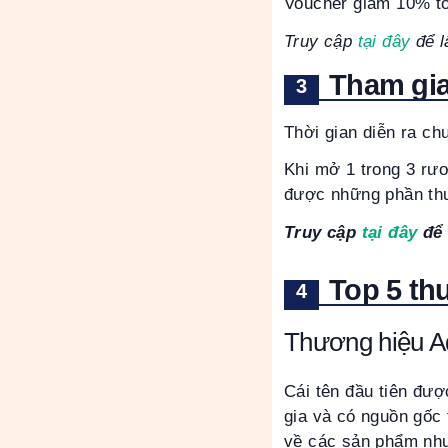
Voucher giảm 10% tố
Truy cập
tại đây
để l
Tham gia
Thời gian diễn ra ch
Khi mở 1 trong 3 rươ
được những phần thư
Truy cập
tại đây
để 
Top 5 th
Thương hiệu A
Cái tên đầu tiên đượ
gia và có nguồn gốc 
về các sản phẩm như: