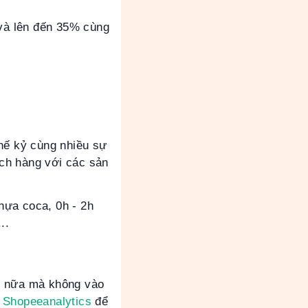
và lên đến 35% cùng
thế kỷ cùng nhiều sự
ch hàng với các sản
hựa coca, 0h - 2h
..
ì nữa mà không vào
 Shopeeanalytics
để