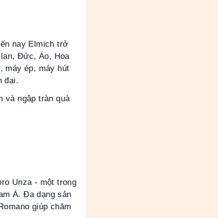
ến nay Elmich trở
 lan, Đức, Áo, Hoa
o, máy ép, máy hút
 đại.
m và ngập tràn quà
pro Unza - một trong
Nam Á. Đa dạng sản
. Romano giúp chăm