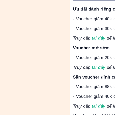
Ưu đãi dành riêng 
- Voucher giảm 40k 
- Voucher giảm 30k 
Truy cập
tại đây
để l
Voucher mở sớm
- Voucher giảm 20k 
Truy cập
tại đây
để l
Săn voucher đỉnh c
- Voucher giảm 88k c
- Voucher giảm 40k c
Truy cập
tại đây
để l