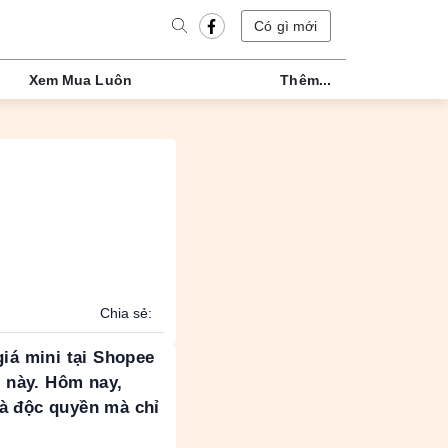
Có gì mới
Xem Mua Luôn
Thêm...
Chia sẻ:
iá mini tại Shopee
3 này. Hôm nay,
à độc quyền mà chỉ