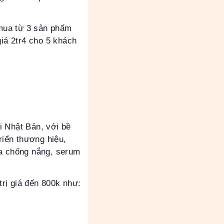
mua từ 3 sản phẩm
giá 2tr4 cho 5 khách
i Nhật Bản, với bề
riển thương hiệu,
a chống nắng, serum
rị giá đến 800k như: