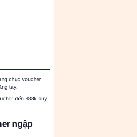
ng chục voucher
ặng tay.
oucher đến 888k duy
her ngập