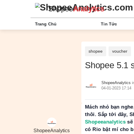
Shopee
Analytics
Trang Chủ
Tin Tức
shopee
voucher
Shopee 5.1 s
ShopeeAnalytics
i
04-01-2023 17:14
Mách nhỏ bạn nghe, 
thôi. Sắp tới đây, 
Shopeeanalytics
sẽ 
có Rio bật mí cho b
ShopeeAnalytics