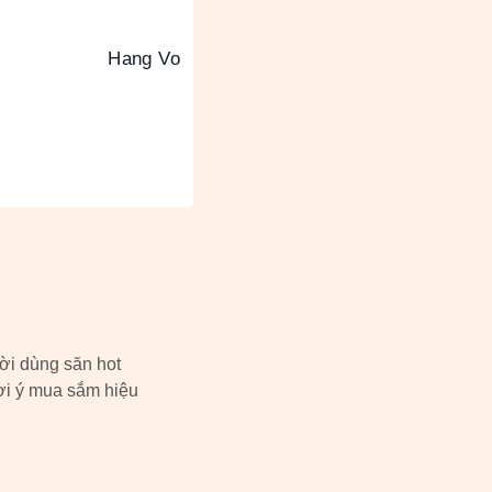
Hang Vo
ời dùng săn hot
i ý mua sắm hiệu