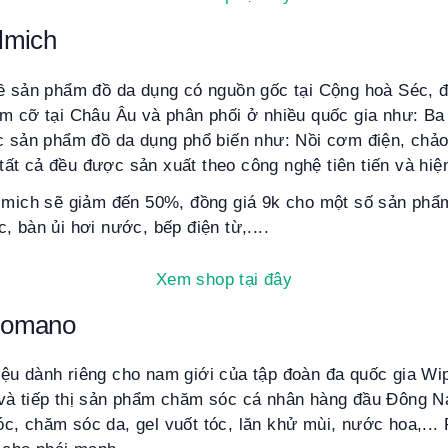
lmich
về sản phẩm đồ da dụng có nguồn gốc tại Cộng hoà Séc, đ
ầm cỡ tại Châu Âu và phân phối ở nhiều quốc gia như: Ba
ác sản phẩm đồ da dụng phổ biến như: Nồi cơm điện, chả
..tất cả đều được sản xuất theo công nghệ tiên tiến và hiện
Elmich sẽ giảm đến 50%, đồng giá 9k cho một số sản phẩ
, bàn ủi hơi nước, bếp điện từ,....
Xem shop tại đây
Romano
ệu dành riêng cho nam giới của tập đoàn đa quốc gia Wi
và tiếp thị sản phẩm chăm sóc cá nhân hàng đầu Đông 
c, chăm sóc da, gel vuốt tóc, lăn khử mùi, nước hoa,..