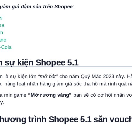
giảm giá đậm sâu trên Shopee:
as
sa
ch
ano
-Cola
n sự kiện Shopee 5.1
 là sự kiện lớn
“mở bát”
cho năm Quý Mão 2023 này. Hà
a, hàng loạt nhãn hàng giảm giá sốc tha hồ mà rinh quà n
gia minigame
“Mở rương vàng”
bạn sẽ có cơ hội nhận v
ày.
 chương trình Shopee 5.1 săn vouc