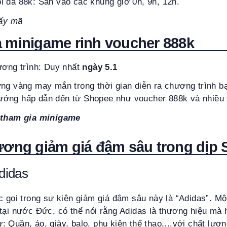
i đa 88k: Săn vào các khung giờ 0h, 9h, 12h.
ấy mã
 minigame rinh voucher 888k
ương trình: Duy nhất
ngày 5.1
ng vàng may mắn trong thời gian diễn ra chương trình b
ởng hấp dẫn đến từ Shopee như voucher 888k và nhiều 
tham gia minigame
ương giảm giá đậm sâu trong dịp 
didas
c gọi trong sự kiện giảm giá đậm sâu này là “Adidas”. Mộ
tại nước Đức, có thể nói rằng Adidas là thương hiệu mà 
 Quần, áo, giày, balo, phụ kiện thể thao,...với chất lượn