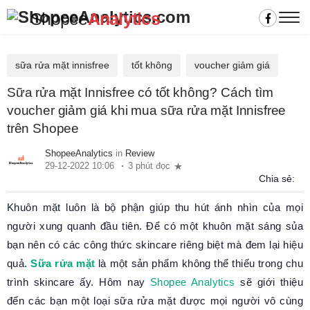
Shopee
Analytics
sữa rửa mặt innisfree
tốt không
voucher giảm giá
Sữa rửa mặt Innisfree có tốt không? Cách tìm
voucher giảm giá khi mua sữa rửa mặt Innisfree
trên Shopee
ShopeeAnalytics
in
Review
29-12-2022 10:06
3 phút đọc
Chia sẻ:
Khuôn mặt luôn là bộ phận giúp thu hút ánh nhìn của mọi
người xung quanh đầu tiên. Để có một khuôn mặt sáng sủa
bạn nên có các công thức skincare riêng biệt mà đem lại hiệu
quả.
Sữa rửa mặt
là một sản phẩm không thể thiếu trong chu
trình skincare ấy. Hôm nay
Shopee Analytics
sẽ giới thiệu
đến các bạn một loại sữa rửa mặt được mọi người vô cùng