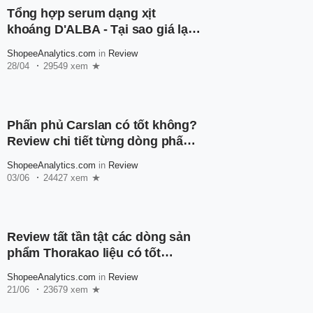
Tổng hợp serum dạng xịt
khoáng D'ALBA - Tại sao giá lại
rẻ đến vậy?
ShopeeAnalytics.com
in
Review
28/04
29549 xem
Phấn phủ Carslan có tốt không?
Review chi tiết từng dòng phấn
phủ nhà Carslan
ShopeeAnalytics.com
in
Review
03/06
24427 xem
Review tất tần tật các dòng sản
phẩm Thorakao liệu có tốt
không?
ShopeeAnalytics.com
in
Review
21/06
23679 xem