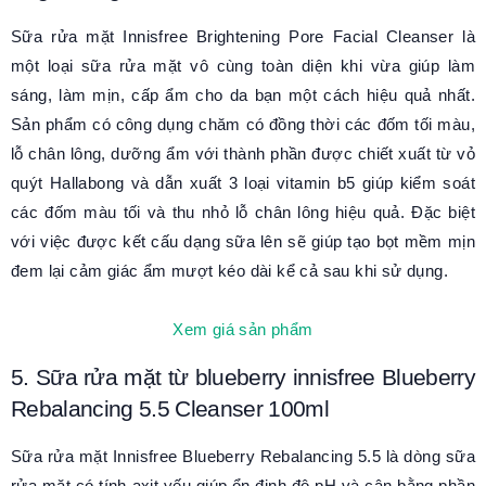
Sữa rửa mặt Innisfree Brightening Pore Facial Cleanser là
một loại sữa rửa mặt vô cùng toàn diện khi vừa giúp làm
sáng, làm mịn, cấp ẩm cho da bạn một cách hiệu quả nhất.
Sản phẩm có công dụng chăm có đồng thời các đốm tối màu,
lỗ chân lông, dưỡng ẩm với thành phần được chiết xuất từ vỏ
quýt Hallabong và dẫn xuất 3 loại vitamin b5 giúp kiểm soát
các đốm màu tối và thu nhỏ lỗ chân lông hiệu quả. Đặc biệt
với việc được kết cấu dạng sữa lên sẽ giúp tạo bọt mềm mịn
đem lại cảm giác ẩm mượt kéo dài kể cả sau khi sử dụng.
Xem giá sản phẩm
5. Sữa rửa mặt từ blueberry innisfree Blueberry
Rebalancing 5.5 Cleanser 100ml
Sữa rửa mặt Innisfree Blueberry Rebalancing 5.5 là dòng sữa
rửa mặt có tính axit yếu giúp ổn định độ pH và cân bằng phần