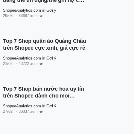
bằng thẻ tín dụng/thẻ ghi nợ cho
người mới
ShopeeAnalytics.com
in
Gợi ý
29/06
63687 xem
Top 7 Shop quần áo Quảng Châu
trên Shopee cực xinh, giá cực rẻ
ShopeeAnalytics.com
in
Gợi ý
21/02
43222 xem
Top 7 Shop bán nước hoa uy tín
trên Shopee dành cho mọi
người
ShopeeAnalytics.com
in
Gợi ý
27/02
30837 xem