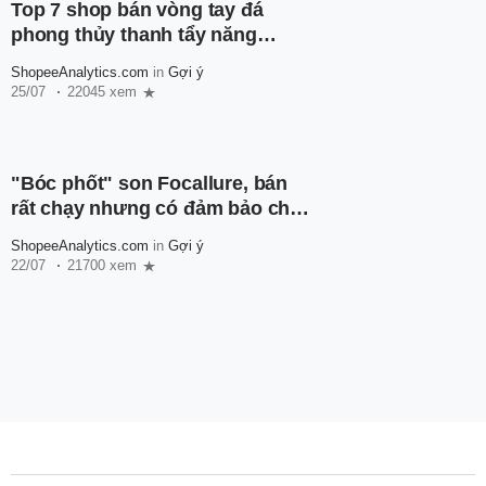
Top 7 shop bán vòng tay đá
phong thủy thanh tẩy năng
lượng, mang về may mắn cho
ShopeeAnalytics.com
in
Gợi ý
chủ nhân
25/07
22045 xem
"Bóc phốt" son Focallure, bán
rất chạy nhưng có đảm bảo chất
lượng?
ShopeeAnalytics.com
in
Gợi ý
22/07
21700 xem