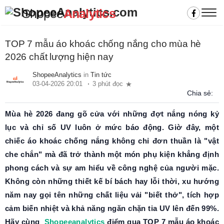
Shopee
Analytics
TOP 7 mẫu áo khoác chống nắng cho mùa hè
2026 chất lượng hiện nay
ShopeeAnalytics
in
Tin tức
03-04-2026 20:01
3 phút đọc
Chia sẻ:
Mùa hè 2026 đang gõ cửa với những đợt nắng nóng kỷ
lục và chỉ số UV luôn ở mức báo động. Giờ đây, một
chiếc áo khoác chống nắng không chỉ đơn thuần là "vật
che chắn" mà đã trở thành một món phụ kiện khẳng định
phong cách và sự am hiểu về công nghệ của người mặc.
Không còn những thiết kế bí bách hay lỗi thời, xu hướng
năm nay gọi tên những chất liệu vải "biết thở", tích hợp
cảm biến nhiệt và khả năng ngăn chặn tia UV lên đến 99%.
Hãy cùng
Shopeeanalytics
điểm qua TOP 7 mẫu áo khoác