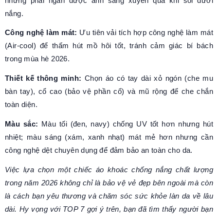
nhưng phải ngăn được ánh sáng xuyên qua khi soi dưới
nắng.
Công nghệ làm mát:
Ưu tiên vải tích hợp công nghệ làm mát
(Air-cool) để thấm hút mồ hôi tốt, tránh cảm giác bí bách
trong mùa hè 2026.
Thiết kế thông minh:
Chọn áo có tay dài xỏ ngón (che mu
bàn tay), cổ cao (bảo vệ phần cổ) và mũ rộng để che chắn
toàn diện.
Màu sắc:
Màu tối (đen, navy) chống UV tốt hơn nhưng hút
nhiệt; màu sáng (xám, xanh nhạt) mát mẻ hơn nhưng cần
công nghệ dệt chuyên dụng để đảm bảo an toàn cho da.
Việc lựa chọn một chiếc áo khoác chống nắng chất lượng
trong năm 2026 không chỉ là bảo vệ vẻ đẹp bên ngoài mà còn
là cách bạn yêu thương và chăm sóc sức khỏe làn da về lâu
dài. Hy vọng với TOP 7 gợi ý trên, bạn đã tìm thấy người bạn