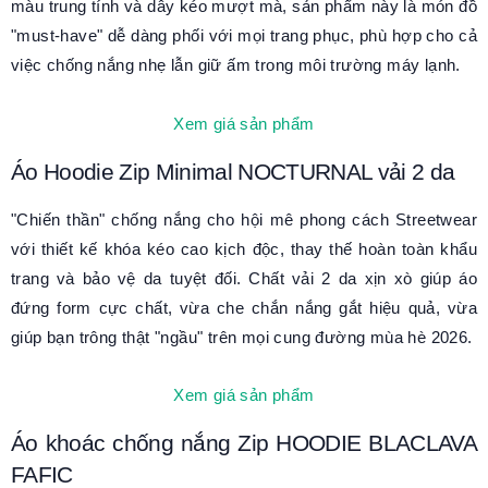
màu trung tính và dây kéo mượt mà, sản phẩm này là món đồ
"must-have" dễ dàng phối với mọi trang phục, phù hợp cho cả
việc chống nắng nhẹ lẫn giữ ấm trong môi trường máy lạnh.
Xem giá sản phẩm
Áo Hoodie Zip Minimal NOCTURNAL vải 2 da
"Chiến thần" chống nắng cho hội mê phong cách Streetwear
với thiết kế khóa kéo cao kịch độc, thay thế hoàn toàn khẩu
trang và bảo vệ da tuyệt đối. Chất vải 2 da xịn xò giúp áo
đứng form cực chất, vừa che chắn nắng gắt hiệu quả, vừa
giúp bạn trông thật "ngầu" trên mọi cung đường mùa hè 2026.
Xem giá sản phẩm
Áo khoác chống nắng Zip HOODIE BLACLAVA
FAFIC