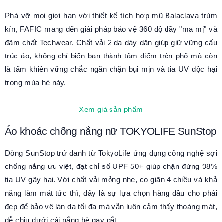
Phá vỡ mọi giới hạn với thiết kế tích hợp mũ Balaclava trùm
kín, FAFIC mang đến giải pháp bảo vệ 360 độ đầy "ma mị" và
đậm chất Techwear. Chất vải 2 da dày dặn giúp giữ vững cấu
trúc áo, không chỉ biến bạn thành tâm điểm trên phố mà còn
là tấm khiên vững chắc ngăn chặn bụi mịn và tia UV độc hại
trong mùa hè này.
Xem giá sản phẩm
Áo khoác chống nắng nữ TOKYOLIFE SunStop
Dòng SunStop trứ danh từ TokyoLife ứng dụng công nghệ sợi
chống nắng ưu việt, đạt chỉ số UPF 50+ giúp chặn đứng 98%
tia UV gây hại. Với chất vải mỏng nhẹ, co giãn 4 chiều và khả
năng làm mát tức thì, đây là sự lựa chọn hàng đầu cho phái
đẹp để bảo vệ làn da tối đa mà vẫn luôn cảm thấy thoáng mát,
dễ chịu dưới cái nắng hè gay gắt.