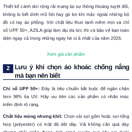
Thiết kế cánh dơi rộng rãi mang lại sự thông thoáng tuyệt đối,
không lo bết dính mồ hôi hay gò bó khi mặc ngoài những bộ
đồ có tay áo phồng. Với chất liệu thun lạnh mềm mịn và chỉ
số UPF 50+, AZILA giúp làm dịu da tức thì và bảo vệ bạn toàn
diện ngay cả trong những ngày hè oi ả nhất của năm 2026.
Xem giá sản phẩm
Lưu ý khi chọn áo khoác chống nắng
mà bạn nên biết
Chỉ số UPF 50+:
Đây là tiêu chuẩn bắt buộc để ngăn chặn
hơn 98% tia UV. Hãy ưu tiên các sản phẩm có nhãn mác
kiểm định rõ ràng.
Chất liệu mỏng nhưng khít:
Chọn vải sợi gốm hoặc sợi tổng
hợp (polyester) có mật độ dệt dày. Vải không cần quá dày