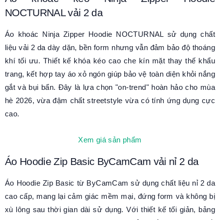
NOCTURNAL vải 2 da
Áo khoác Ninja Zipper Hoodie NOCTURNAL sử dụng chất
liệu vải 2 da dày dặn, bền form nhưng vẫn đảm bảo độ thoáng
khí tối ưu. Thiết kế khóa kéo cao che kín mặt thay thế khẩu
trang, kết hợp tay áo xỏ ngón giúp bảo vệ toàn diện khỏi nắng
gắt và bụi bẩn. Đây là lựa chọn "on-trend" hoàn hảo cho mùa
hè 2026, vừa đậm chất streetstyle vừa có tính ứng dụng cực
cao.
Xem giá sản phẩm
Áo Hoodie Zip Basic ByCamCam vải nỉ 2 da
Áo Hoodie Zip Basic từ ByCamCam sử dụng chất liệu nỉ 2 da
cao cấp, mang lại cảm giác mềm mại, đứng form và không bị
xù lông sau thời gian dài sử dụng. Với thiết kế tối giản, bảng