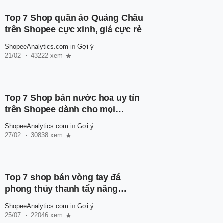
Top 7 Shop quần áo Quảng Châu
trên Shopee cực xinh, giá cực rẻ
ShopeeAnalytics.com
in
Gợi ý
21/02
43222 xem
Top 7 Shop bán nước hoa uy tín
trên Shopee dành cho mọi
người
ShopeeAnalytics.com
in
Gợi ý
27/02
30838 xem
Top 7 shop bán vòng tay đá
phong thủy thanh tẩy năng
lượng, mang về may mắn cho
ShopeeAnalytics.com
in
Gợi ý
chủ nhân
25/07
22046 xem