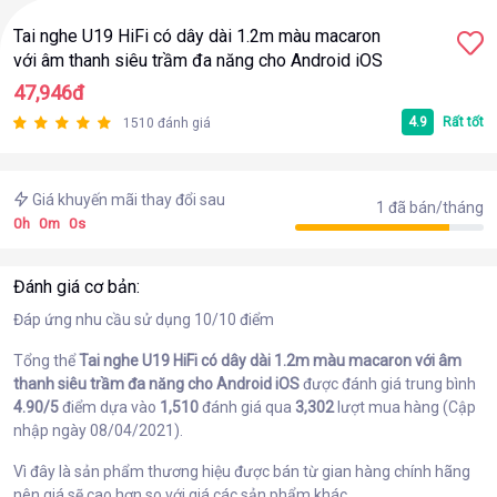
Tai nghe U19 HiFi có dây dài 1.2m màu macaron
với âm thanh siêu trầm đa năng cho Android iOS
47,946đ
4.9
Rất tốt
1510 đánh giá
Giá khuyến mãi thay đổi sau
1 đã bán/tháng
0
h
0
m
0
s
Đánh giá cơ bản:
Đáp ứng nhu cầu sử dụng 10/10 điểm
Tổng thể
Tai nghe U19 HiFi có dây dài 1.2m màu macaron với âm
thanh siêu trầm đa năng cho Android iOS
được đánh giá trung bình
4.90/5
điểm dựa vào
1,510
đánh giá qua
3,302
lượt mua hàng (Cập
nhập ngày 08/04/2021).
Vì đây là sản phẩm thương hiệu
được bán từ gian hàng chính hãng
nên giá sẽ cao hơn so với giá các sản phẩm khác.