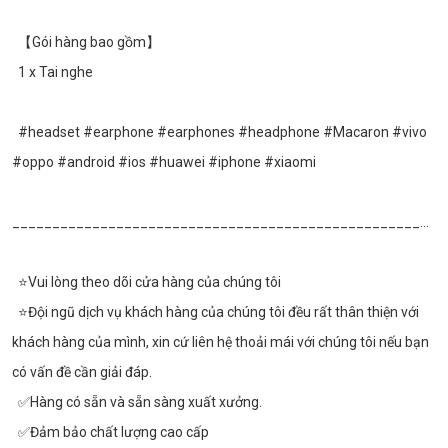
  【Gói hàng bao gồm】
  1 x Tai nghe
  #headset #earphone #earphones #headphone #Macaron #vivo 
#oppo #android #ios #huawei #iphone #xiaomi
_________________________________________________________________________
  ⭐Vui lòng theo dõi cửa hàng của chúng tôi 
  ⭐Đội ngũ dịch vụ khách hàng của chúng tôi đều rất thân thiện với 
khách hàng của mình, xin cứ liên hệ thoải mái với chúng tôi nếu bạn 
có vấn đề cần giải đáp.
  ✅Hàng có sẵn và sẵn sàng xuất xưởng.
  ✅Đảm bảo chất lượng cao cấp