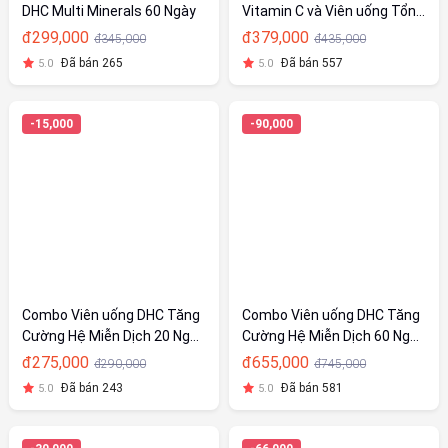
DHC Multi Minerals 60 Ngày
Vitamin C và Viên uống Tổng
hợp - Hỗ Trợ Sức Khoẻ 60
đ299,000
đ379,000
đ345,000
đ435,000
Ngày
Đã bán 265
Đã bán 557
5.0
5.0
-15,000
-90,000
Combo Viên uống DHC Tăng
Combo Viên uống DHC Tăng
Cường Hệ Miễn Dịch 20 Ngày
Cường Hệ Miễn Dịch 60 Ngày
(Rau Củ & Multi Vitamin)
(Rau Củ & Multi Vitamin)
đ275,000
đ655,000
đ290,000
đ745,000
Đã bán 243
Đã bán 581
5.0
5.0