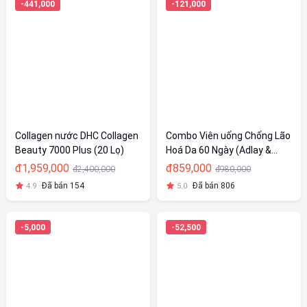
-441,000
-121,000
Collagen nước DHC Collagen
Combo Viên uống Chống Lão
Beauty 7000 Plus (20 Lọ)
Hoá Da 60 Ngày (Adlay &
Collagen)
đ1,959,000
đ859,000
đ2,400,000
đ980,000
Đã bán 154
Đã bán 806
4.9
5.0
-5,000
-52,500