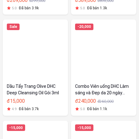
đ269,000
đ589,000
đ299,000
đ695,000
Đã bán 3.9k
Đã bán 1.3k
5.0
5.0
Sale
-20,000
Dầu Tẩy Trang Olive DHC
Combo Viên uống DHC Làm
Deep Cleansing Oil Gói 3ml
sáng và Đẹp da 20 ngày
(Collagen & VitC)
đ15,000
đ240,000
đ260,000
Đã bán 3.7k
Đã bán 1.1k
4.9
5.0
-15,000
-15,000