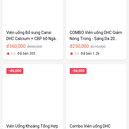
Viên uống Bổ sung Canxi
COMBO Viên uống DHC Giảm
DHC Calcium + CBP 60 Ngày
Nóng Trong - Sáng Da 20
(240 Viên)
Ngày (Rau Củ & Vitamin C)
đ360,000
đ250,000
đ400,000
đ270,000
Đã bán 305
Đã bán 1.2k
5.0
5.0
-46,000
-56,000
Viên Uống Khoáng Tổng Hợp
Combo Viên uống DHC