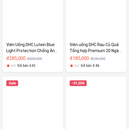
Viên Uống DHC Lutein Blue
Viên uống DHC Rau Củ Quả
Light Protection Chống Ánh
Tổng hợp Premium 20 Ngày
Sáng Xanh 20 Ngày
(80v/gói)
đ285,000
đ185,000
đ300,000
đ200,000
Đã bán 643
Đã bán 8.8k
4.9
5.0
Sale
-91,000