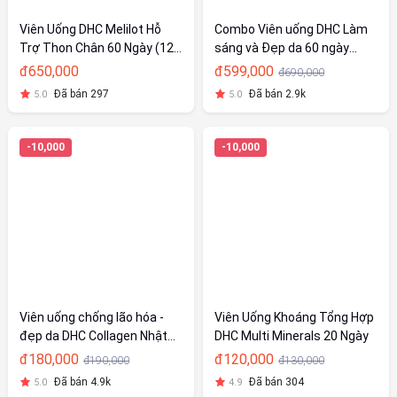
Viên Uống DHC Melilot Hỗ
Combo Viên uống DHC Làm
Trợ Thon Chân 60 Ngày (120
sáng và Đẹp da 60 ngày
Viên)
(Collagen & VitC)
đ650,000
đ599,000
đ690,000
Đã bán 297
Đã bán 2.9k
5.0
5.0
-10,000
-10,000
Viên uống chống lão hóa -
Viên Uống Khoáng Tổng Hợp
đẹp da DHC Collagen Nhật
DHC Multi Minerals 20 Ngày
Bản 20 Ngày (120v/gói)
đ180,000
đ120,000
đ190,000
đ130,000
Đã bán 4.9k
Đã bán 304
5.0
4.9