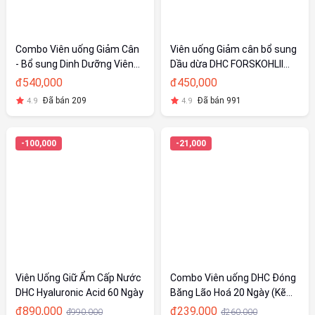
Combo Viên uống Giảm Cân
Viên uống Giảm cân bổ sung
- Bổ sung Dinh Dưỡng Viên
Dầu dừa DHC FORSKOHLII
uống Giảm cân dầu dừa
(40v/gói)
đ540,000
đ450,000
(40v) và Viên uống Vitamin
Đã bán 209
Đã bán 991
4.9
4.9
tổng hợp (20v)
-100,000
-21,000
Viên Uống Giữ Ẩm Cấp Nước
Combo Viên uống DHC Đóng
DHC Hyaluronic Acid 60 Ngày
Băng Lão Hoá 20 Ngày (Kẽm
& Collagen)
đ890,000
đ239,000
đ990,000
đ260,000