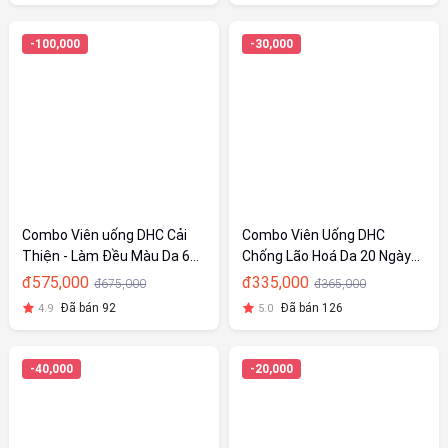
-100,000
-30,000
Combo Viên uống DHC Cải
Combo Viên Uống DHC
Thiện - Làm Đều Màu Da 60
Chống Lão Hoá Da 20 Ngày
Ngày (Kẽm & Adlay)
(Adlay & Collagen)
đ575,000
đ335,000
đ675,000
đ365,000
Đã bán 92
Đã bán 126
4.9
5.0
-40,000
-20,000