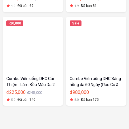
Đã bán 69
Đã bán 81
4.9
4.9
-20,000
Sale
Combo Viên uống DHC Cải
Combo Viên uống DHC Sáng
Thiện - Làm Đều Màu Da 20
hồng da 60 Ngày (Rau Củ &
Ngày (Kẽm & Adlay)
Adlay)
đ225,000
đ980,000
đ245,000
Đã bán 140
Đã bán 175
5.0
5.0