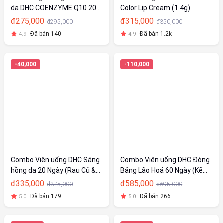
da DHC COENZYME Q10 20
Color Lip Cream (1.4g)
Ngày (40v/gói)
đ275,000
đ315,000
đ295,000
đ350,000
Đã bán 140
Đã bán 1.2k
4.9
4.9
-40,000
-110,000
Combo Viên uống DHC Sáng
Combo Viên uống DHC Đóng
hồng da 20 Ngày (Rau Củ &
Băng Lão Hoá 60 Ngày (Kẽm
Adlay)
& Collagen)
đ335,000
đ585,000
đ375,000
đ695,000
Đã bán 179
Đã bán 266
5.0
5.0