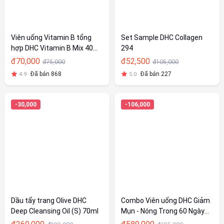
Viên uống Vitamin B tổng
Set Sample DHC Collagen
hợp DHC Vitamin B Mix 40
294
Viên
đ70,000
đ52,500
đ75,000
đ105,000
Đã bán 868
Đã bán 227
4.9
5.0
-30,000
-106,000
Dầu tẩy trang Olive DHC
Combo Viên uống DHC Giảm
Deep Cleansing Oil (S) 70ml
Mụn - Nóng Trong 60 Ngày
(Kẽm & Rau Củ)