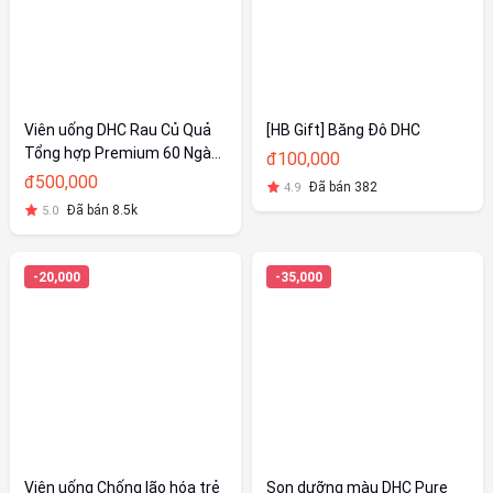
Viên uống DHC Rau Củ Quả
[HB Gift] Băng Đô DHC
Tổng hợp Premium 60 Ngày
đ100,000
(240 Viên)
đ500,000
Đã bán 382
4.9
Đã bán 8.5k
5.0
-20,000
-35,000
Viên uống Chống lão hóa trẻ
Son dưỡng màu DHC Pure