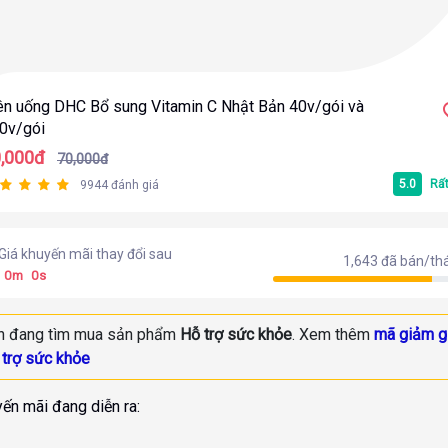
ên uống DHC Bổ sung Vitamin C Nhật Bản 40v/gói và
0v/gói
0,000đ
70,000đ
5.0
Rất
9944 đánh giá
Giá khuyến mãi thay đổi sau
1,643 đã bán/th
0
m
0
s
n đang tìm mua sản phẩm
Hỗ trợ sức khỏe
. Xem thêm
mã giảm g
 trợ sức khỏe
ến mãi đang diễn ra: