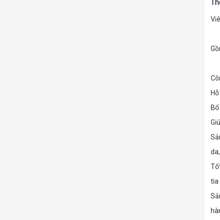
Th
Vi
Gồ
Cô
Hỗ
Bổ 
Gi
Sản
da,
Tốt
tia
Sả
hà