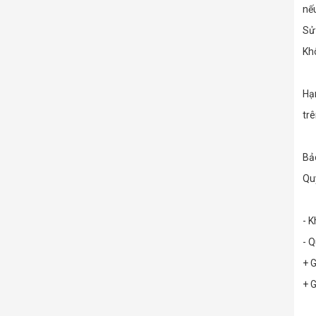
nế
Sử
Khô
Hạn
tr
Bảo
Qu
- K
- Q
+ 
+ 