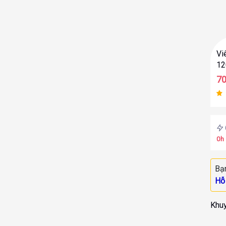
Vi
12
7
0
h
Bạ
Hỗ
Khuy