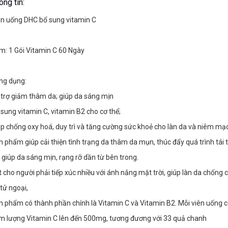
ông tin:
ên uống DHC bổ sung vitamin C
m: 1 Gói Vitamin C 60 Ngày
ng dụng: 
 trợ giảm thâm da; giúp da sáng mịn
sung vitamin C, vitamin B2 cho cơ thể; 
úp chống oxy hoá, duy trì và tăng cường sức khoẻ cho làn da và niêm mạ
 phẩm giúp cải thiện tình trạng da thâm da mụn, thúc đẩy quá trình tái t
 giúp da sáng mịn, rạng rỡ dần từ bên trong. 
 cho người phải tiếp xúc nhiều với ánh nắng mặt trời, giúp làn da chống c
 tử ngoại, 
n phẩm có thành phần chính là Vitamin C và Vitamin B2. Mỗi viên uống c
m lượng Vitamin C lên đến 500mg, tương đương với 33 quả chanh