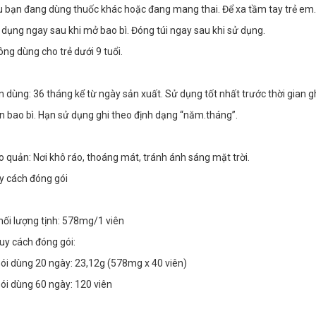
u bạn đang dùng thuốc khác hoặc đang mang thai. Để xa tầm tay trẻ em. 
 dụng ngay sau khi mở bao bì. Đóng túi ngay sau khi sử dụng.
ng dùng cho trẻ dưới 9 tuổi.
 dùng: 36 tháng kể từ ngày sản xuất. Sử dụng tốt nhất trước thời gian gh
ên bao bì. Hạn sử dụng ghi theo định dạng “năm.tháng”.
 quản: Nơi khô ráo, thoáng mát, tránh ánh sáng mặt trời.
y cách đóng gói
hối lượng tịnh: 578mg/1 viên
uy cách đóng gói:
Gói dùng 20 ngày: 23,12g (578mg x 40 viên)
Gói dùng 60 ngày: 120 viên