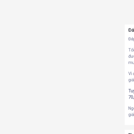
Đá
Đá
Tổ
đư
mu
Vì
giá
Tu
70
Ng
giá