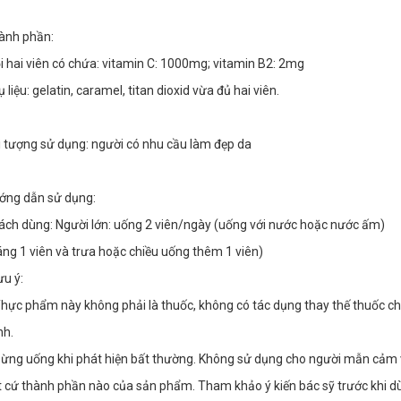
ành phần:
i hai viên có chứa: vitamin C: 1000mg; vitamin B2: 2mg
 liệu: gelatin, caramel, titan dioxid vừa đủ hai viên.
i tượng sử dụng: người có nhu cầu làm đẹp da
ớng dẫn sử dụng:
Cách dùng: Người lớn: uống 2 viên/ngày (uống với nước hoặc nước ấm) 
áng 1 viên và trưa hoặc chiều uống thêm 1 viên)
ưu ý:
Thực phẩm này không phải là thuốc, không có tác dụng thay thế thuốc ch
nh.
Dừng uống khi phát hiện bất thường. Không sử dụng cho người mẫn cảm v
t cứ thành phần nào của sản phẩm. Tham khảo ý kiến bác sỹ trước khi dù