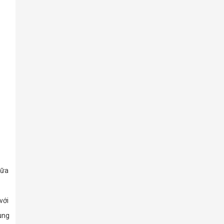
ữa 
ới 
ng 