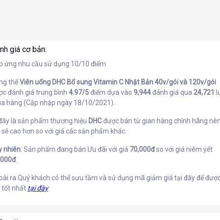
nh giá cơ bản:
p ứng nhu cầu sử dụng 10/10 điểm
ng thể
Viên uống DHC Bổ sung Vitamin C Nhật Bản 40v/gói và 120v/gói
ợc đánh giá trung bình
4.97/5
điểm dựa vào
9,944
đánh giá qua
24,721
l
a hàng (Cập nhập ngày 18/10/2021).
 đây là sản phẩm thương hiệu
DHC
được bán từ gian hàng chính hãng nê
 sẽ cao hơn so với giá các sản phẩm khác.
y nhiên
: Sản phẩm đang bán Ưu đãi với giá
70,000đ
so với giá niêm yết
,000đ
.
oài ra Quý khách có thể sưu tầm và sử dụng mã giảm giá tại đây để đượ
 tốt nhất
tại đây