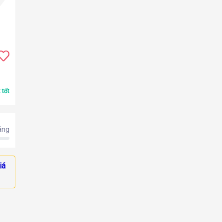
 tốt
áng
iá