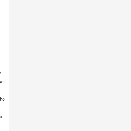
c
ạo 
họi 
ó 