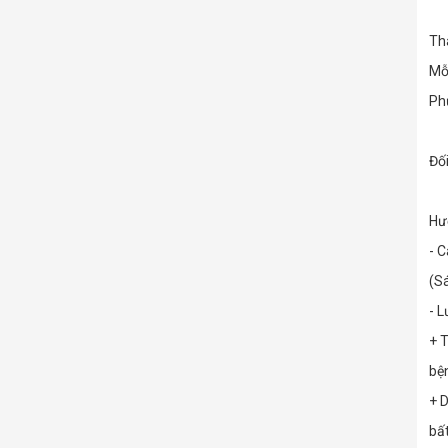
Th
Mỗ
Phụ
Đố
Hư
- 
(S
- L
+ 
bệ
+ 
bấ