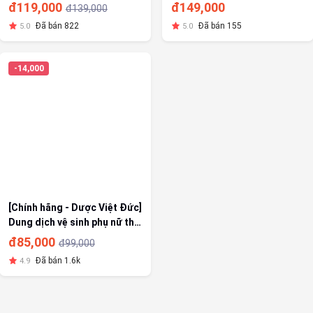
Alaska Omega 3 tăng cường
(Hộp 30 gói)
đ119,000
đ149,000
đ139,000
thị lực - lọ 100 viên
Đã bán 822
Đã bán 155
5.0
5.0
-14,000
[Chính hãng - Dược Việt Đức]
Dung dịch vệ sinh phụ nữ thế
hệ mới Smoovy dưỡng ẩm và
đ85,000
đ99,000
làm hồng vùng kín 150ml
Đã bán 1.6k
4.9