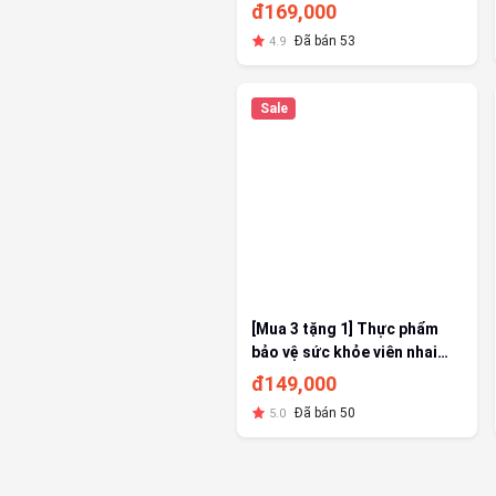
cải thiện thể lực - Lọ 100
đ169,000
viên
Đã bán 53
4.9
Sale
[Mua 3 tặng 1] Thực phẩm
bảo vệ sức khỏe viên nhai
Bio-acimin Chew F (Hộp 60
đ149,000
viên)
Đã bán 50
5.0