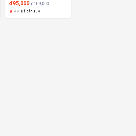
hệ mới Smoovy Cool dưỡng
đ95,000
đ109,000
ẩm và làm hồng vùng kín
Đã bán 184
4.9
150ml