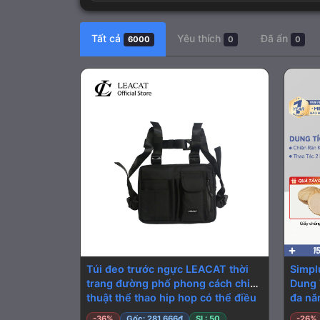
Tất cả
Yêu thích
Đã ẩn
6000
0
0
Túi đeo trước ngực LEACAT thời
Simpl
trang đường phố phong cách chiến
Dung 
thuật thể thao hip hop có thể điều
đa nă
chỉnh kích thước
-36%
Gốc: 281.666đ
SL: 50
-26%