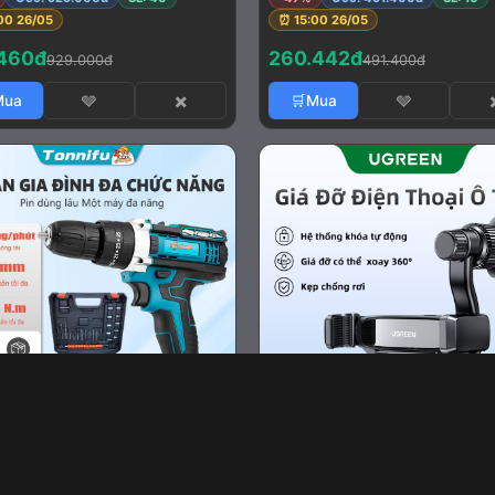
00 26/05
⏰ 15:00 26/05
460đ
260.442đ
929.000đ
491.400đ
Mua
🩶
✖️
🛒Mua
🩶
hoan không dây 3 chức năng
Giá đỡ điện thoại ô tô UGREE
năng có búa, đầu kẹp 10mm,
đỡ điện thoại thông hơi, khô