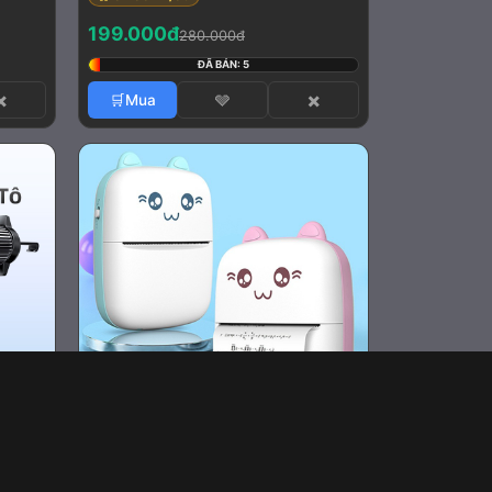
199.000đ
280.000đ
ĐÃ BÁN: 5
✖️
🛒Mua
🩶
✖️
N Giá
Máy in nhãn nhiệt cầm tay Mini
ng bao
Máy in bỏ túi Bluetooth không dây