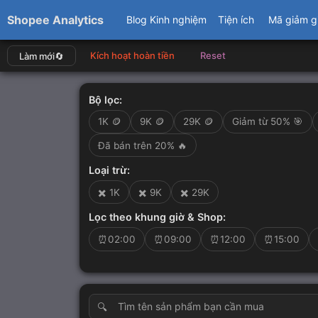
Shopee Analytics
Blog Kinh nghiệm
Tiện ích
Mã giảm g
Kích hoạt hoàn tiền
Reset
Làm mới
🔄️
Bộ lọc:
1K 🪙
9K 🪙
29K 🪙
Giảm từ 50% 🎯
Đã bán trên 20% 🔥
Loại trừ:
✖️ 1K
✖️ 9K
✖️ 29K
Lọc theo khung giờ & Shop:
⏰02:00
⏰09:00
⏰12:00
⏰15:00
🔍