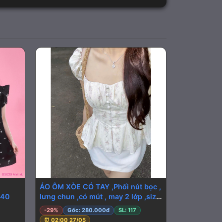
ÁO ÔM XÒE CÓ TAY ,Phối nút bọc ,
040
lưng chun ,có mút , may 2 lớp ,size
SML ( A110)
-29%
Gốc: 280.000đ
SL: 117
⏰ 02:00 27/05