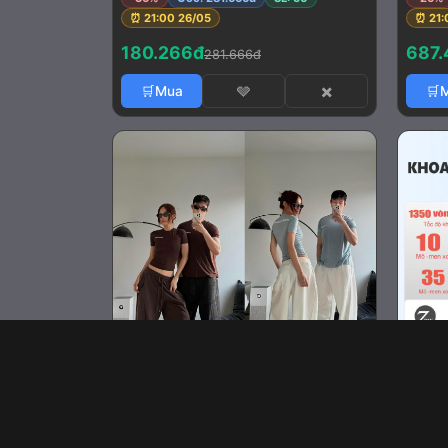
⏰ 21:00 26/05
⏰ 21:
180.266đ
687.
281.666đ
🛒Mua
🩶
✖️
🛒
ÁO THUN FABRICLISM COREFIT
Máy k
RESORT26 FBLS - Chất liệu cotton
chức 