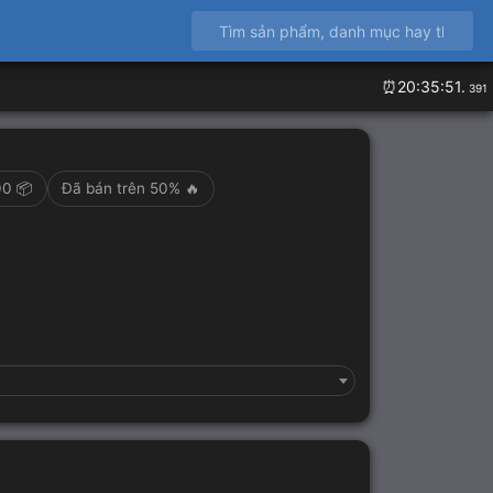
⏰20:35:52.
291
00 📦
Đã bán trên 50% 🔥