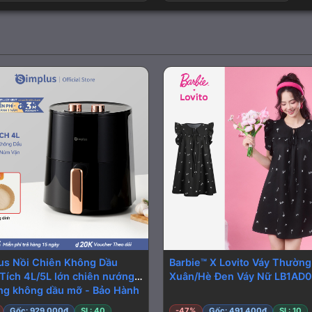
us Nồi Chiên Không Dầu
Barbie™ X Lovito Váy Thường
Tích 4L/5L lớn chiên nướng
Xuân/Hè Đen Váy Nữ LB1AD
ng không dầu mỡ - Bảo Hành
1 Năm 1 Đổi 1 KQZG007/ 022
Gốc: 929.000đ
SL: 40
-47%
Gốc: 491.400đ
SL: 10