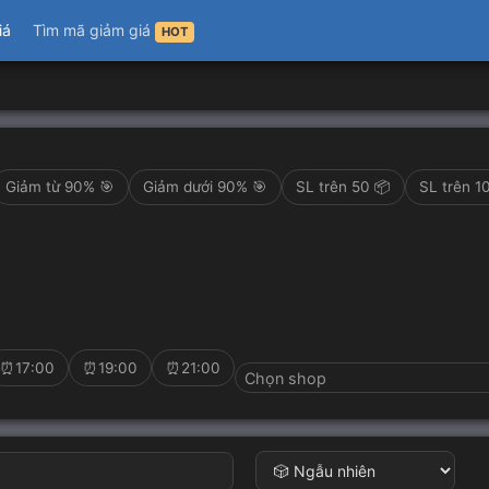
iá
Tìm mã giảm giá
HOT
Giảm từ 90% 🎯
Giảm dưới 90% 🎯
SL trên 50 📦
SL trên 1
⏰17:00
⏰19:00
⏰21:00
Chọn shop