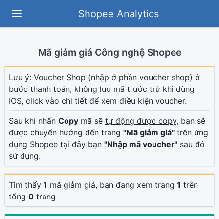
Shopee Analytics
Mã giảm giá Công nghệ Shopee
Lưu ý: Voucher Shop
(nhập ở phần voucher shop)
ở
bước thanh toán, không lưu mã trước trừ khi dùng
IOS, click vào chi tiết để xem điều kiện voucher.
Sau khi nhấn
Copy
mã sẽ
tự động được copy
, bạn sẽ
được chuyển hướng đến trang
"Mã giảm giá"
trên ứng
dụng Shopee tại đây bạn
"Nhập mã voucher"
sau đó
sử dụng.
Tìm thấy
1
mã giảm giá, bạn đang xem trang
1
trên
tổng
0
trang