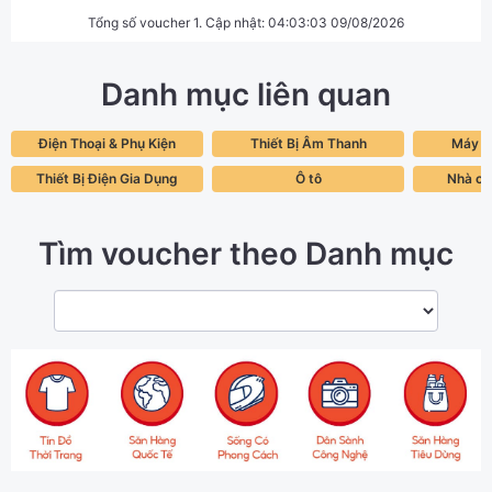
Tổng số voucher 1. Cập nhật: 04:03:03 09/08/2026
Danh mục liên quan
Điện Thoại & Phụ Kiện
Thiết Bị Âm Thanh
Máy tí
Thiết Bị Điện Gia Dụng
Ô tô
Nhà cử
Tìm voucher theo Danh mục