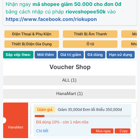
Nhận ngay
mã shopee giảm 50.000 cho đơn 0đ
bằng cách nhập cú pháp
riovcshopee50k
vào
https://www.facebook.com/riokupon
Điện Thoại & Phụ Kiện
Thiết Bị Âm Thanh
Máy 
Thiết Bị Điện Gia Dụng
Ô tô
Nhà 
Sắp xếp theo:
Mới thêm
Giá trị giảm
Đã dùng
Hạn sử dụng
Voucher Shop
ALL (1)
HanaMart (1)
Giảm giá
Giảm 35,000đ Đơn tối thiểu 350,000đ
Đã dùng 10% - còn 1 năm nữa
HanaMart
Chi tiết
Mua ngay
Copy