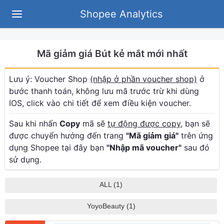
Shopee Analytics
Mã giảm giá Bút kẻ mắt mới nhất
Lưu ý: Voucher Shop
(nhập ở phần voucher shop)
ở
bước thanh toán, không lưu mã trước trừ khi dùng
IOS, click vào chi tiết để xem điều kiện voucher.
Sau khi nhấn
Copy
mã sẽ
tự động được copy
, bạn sẽ
được chuyển hướng đến trang
"Mã giảm giá"
trên ứng
dụng Shopee tại đây bạn
"Nhập mã voucher"
sau đó
sử dụng.
ALL (1)
YoyoBeauty (1)