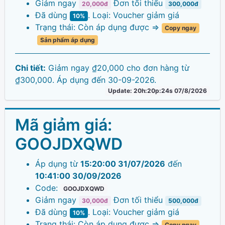
Giảm ngay
Đơn tối thiểu
20,000đ
300,000đ
Đã dùng
. Loại: Voucher giảm giá
10%
Trạng thái: Còn áp dụng được =>
Copy ngay
Sản phẩm áp dụng
Chi tiết:
Giảm ngay ₫20,000 cho đơn hàng từ
₫300,000. Áp dụng đến 30-09-2026.
Update: 20h:20p:24s 07/8/2026
Mã giảm giá:
GOOJDXQWD
Áp dụng từ
15:20:00 31/07/2026
đến
10:41:00 30/09/2026
Code:
GOOJDXQWD
Giảm ngay
Đơn tối thiểu
30,000đ
500,000đ
Đã dùng
. Loại: Voucher giảm giá
10%
Trạng thái: Còn áp dụng được =>
Copy ngay