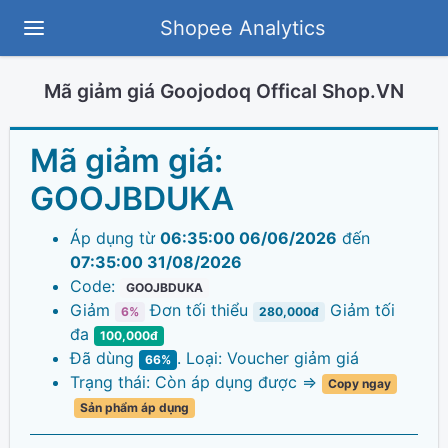
Shopee Analytics
Mã giảm giá Goojodoq Offical Shop.VN
Mã giảm giá:
GOOJBDUKA
Áp dụng từ
06:35:00 06/06/2026
đến
07:35:00 31/08/2026
Code:
GOOJBDUKA
Giảm
Đơn tối thiểu
Giảm tối
6%
280,000đ
đa
100,000đ
Đã dùng
. Loại: Voucher giảm giá
66%
Trạng thái: Còn áp dụng được =>
Copy ngay
Sản phẩm áp dụng