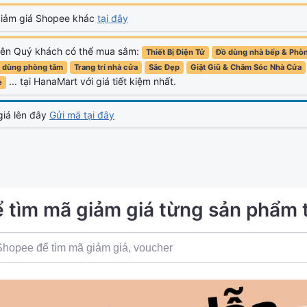
giảm giá Shopee khác
tại đây
trên Quý khách có thể mua sắm:
Thiết Bị Điện Tử
Đồ dùng nhà bếp & Phò
 dùng phòng tắm
Trang trí nhà cửa
Sắc Đẹp
Giặt Giũ & Chăm Sóc Nhà Cửa
... tại HanaMart với giá tiết kiệm nhất.
e
giá lên đây
Gửi mã tại đây
ể tìm mã giảm giá từng sản phẩm 