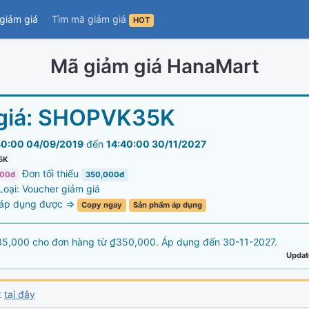
giảm giá
Tìm mã giảm giá
HOT
Mã giảm giá HanaMart
giá:
SHOPVK35K
40:00 04/09/2019
đến
14:40:00 30/11/2027
5K
Đơn tối thiểu
000đ
350,000đ
 Loại: Voucher giảm giá
 áp dụng được =>
Copy ngay
Sản phẩm áp dụng
5,000 cho đơn hàng từ ₫350,000. Áp dụng đến 30-11-2027.
Updat
t
tại đây