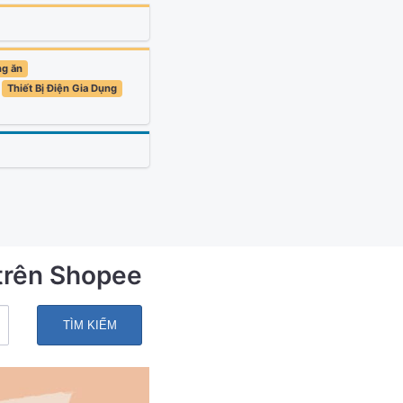
ng ăn
Thiết Bị Điện Gia Dụng
trên Shopee
TÌM KIẾM