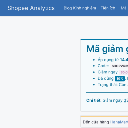
Shopee Analytics
Blog Kinh nghiệm
Tiện ích
Mã 
Mã giảm 
Áp dụng từ
14:
Code:
SHOPVK3
Giảm ngay
35,
Đã dùng
.
10%
Trạng thái: Còn
Chi tiết:
Giảm ngay ₫3
Đến cửa hàng
HanaMar