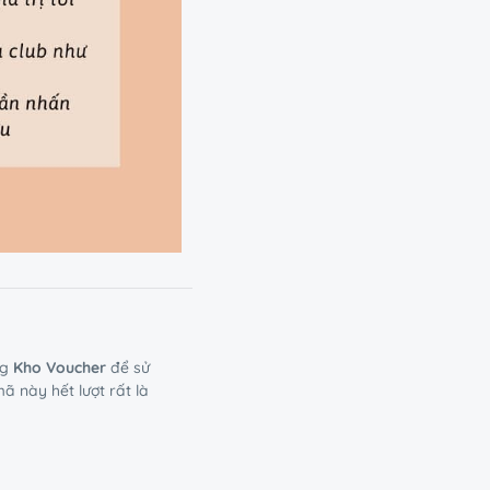
ng
Kho Voucher
để sử
 này hết lượt rất là