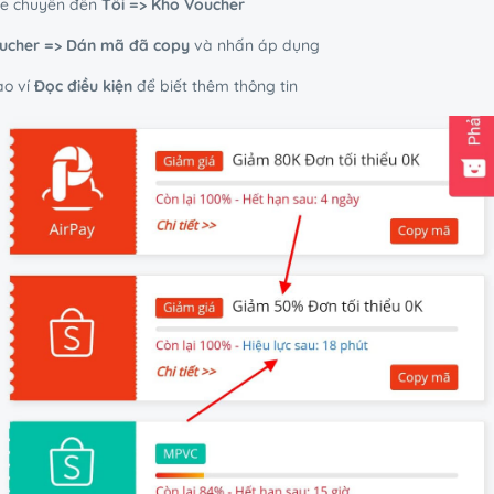
ee chuyển đến
Tôi => Kho Voucher
ucher => Dán mã đã copy
và nhấn áp dụng
ào ví
Đọc điều kiện
để biết thêm thông tin