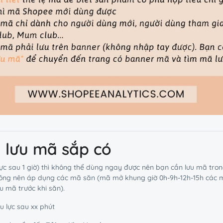
 lưu mã sắp có
lực sau 1 giờ) thì không thể dùng ngay được nên bạn cần lưu mã tro
ng nên áp dụng các mã săn (mã mở khung giờ 0h-9h-12h-15h các mã
 mã trước khi săn).
u lực sau xx phút