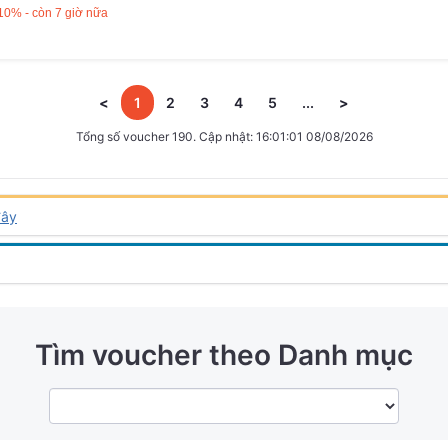
10% - còn 7 giờ nữa
<
1
2
3
4
5
...
>
Tổng số voucher 190. Cập nhật: 16:01:01 08/08/2026
đây
Tìm voucher theo Danh mục