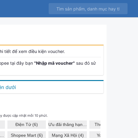
i tiết để xem điều kiện voucher.
opee tại đây bạn
"Nhập mã voucher"
sau đó sử
ên dưới
y được cập nhật mỗi 10 phút.
Điện Tử (6)
Ưu đãi thăng hạng (5)
Thời Trang (3)
ÀNG QUỐC TẾ (8)
Shopee Mart (6)
Mạng Xã Hội (4)
YouTube (3)
Du 