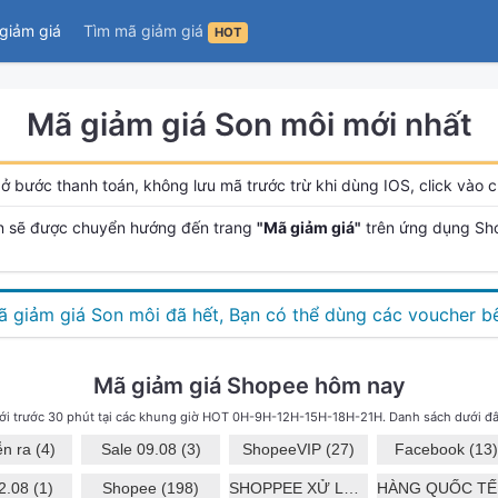
giảm giá
Tìm mã giảm giá
HOT
Mã giảm giá Son môi mới nhất
ở bước thanh toán, không lưu mã trước trừ khi dùng IOS, click vào ch
n sẽ được chuyển hướng đến trang
"Mã giảm giá"
trên ứng dụng Sh
 giảm giá Son môi đã hết, Bạn có thể dùng các voucher b
Mã giảm giá Shopee hôm nay
i trước 30 phút tại các khung giờ HOT 0H-9H-12H-15H-18H-21H. Danh sách dưới đâ
n ra (4)
Sale 09.08 (3)
ShopeeVIP (27)
Facebook (13)
2.08 (1)
Shopee (198)
SHOPPEE XỬ LÝ (16)
H