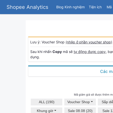
Shopee Analytics
Blog Kinh nghiệm
Tiện ích
Mã 
Lưu ý: Voucher Shop
(nhập ở phần voucher shop)
Sau khi nhấn
Copy
mã sẽ
tự động được copy
, bạ
dụng.
Các mã
Mã giảm giá sẽ được thêm mớ
ALL (190)
Voucher Shop
Sắp diễ
Khung giờ
Sale 08.08 (20)
Sale 1