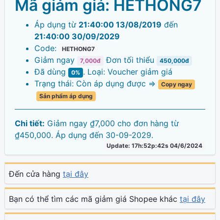
Mã giảm giá:
HETHONG7
Áp dụng từ
21:40:00 13/08/2019
đến
21:40:00 30/09/2029
Code:
HETHONG7
Giảm ngay
Đơn tối thiểu
7,000đ
450,000đ
Đã dùng
. Loại: Voucher giảm giá
0%
Trạng thái: Còn áp dụng được =>
Copy ngay
Sản phẩm áp dụng
Chi tiết:
Giảm ngay ₫7,000 cho đơn hàng từ
₫450,000. Áp dụng đến 30-09-2029.
Update: 17h:52p:42s 04/6/2024
Đến cửa hàng
tại đây
Bạn có thể tìm các mã giảm giá Shopee khác
tại đây