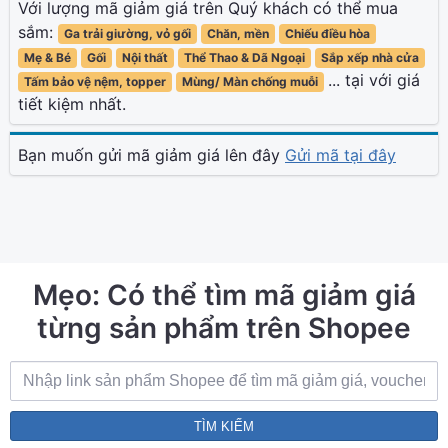
Với lượng mã giảm giá trên Quý khách có thể mua
sắm:
Ga trải giường, vỏ gối
Chăn, mền
Chiếu điều hòa
Mẹ & Bé
Gối
Nội thất
Thể Thao & Dã Ngoại
Sắp xếp nhà cửa
... tại với giá
Tấm bảo vệ nệm, topper
Mùng/ Màn chống muỗi
tiết kiệm nhất.
Bạn muốn gửi mã giảm giá lên đây
Gửi mã tại đây
Mẹo: Có thể tìm mã giảm giá
từng sản phẩm trên Shopee
TÌM KIẾM