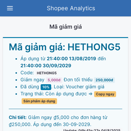
Shopee Analytics
Mã giảm giá
Mã giảm giá:
HETHONG5
Áp dụng từ
21:40:00 13/08/2019
đến
21:40:00 30/09/2029
Code:
HETHONG5
Giảm ngay
Đơn tối thiểu
5,000đ
250,000đ
Đã dùng
. Loại: Voucher giảm giá
10%
Trạng thái: Còn áp dụng được =>
Copy ngay
Sản phẩm áp dụng
Chi tiết:
Giảm ngay ₫5,000 cho đơn hàng từ
₫250,000. Áp dụng đến 30-09-2029.
Update: 04h:41p:27s 04/8/2025